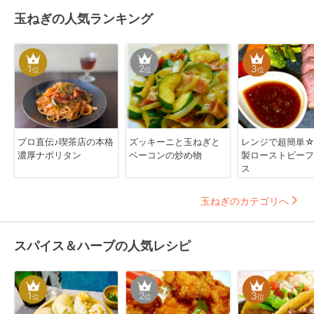
玉ねぎの人気ランキング
1
2
3
位
位
位
プロ直伝♪喫茶店の本格
ズッキーニと玉ねぎと
レンジで超簡単
濃厚ナポリタン
ベーコンの炒め物
製ローストビーフ
ス
玉ねぎのカテゴリへ
スパイス＆ハーブの人気レシピ
1
2
3
位
位
位