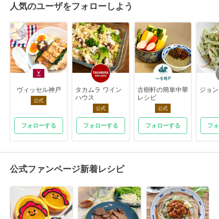
人気のユーザをフォローしよう
ヴィッセル神戸
タカムラ ワイン
古樹軒の簡単中華
ジョン
ハウス
レシピ
公式
公式
公式
フォローする
フォローする
フォローする
フォ
公式ファンページ新着レシピ