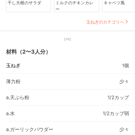
干し大根のサラダ
ミルクのチキンカレ
キャベツ風
ー
玉ねぎのカテゴリへ
【PR】
材料（2〜3人分）
玉ねぎ
1個
薄力粉
少々
a.天ぷら粉
1/2カップ
a.水
1/2カップ弱
a.ガーリックパウダー
少々