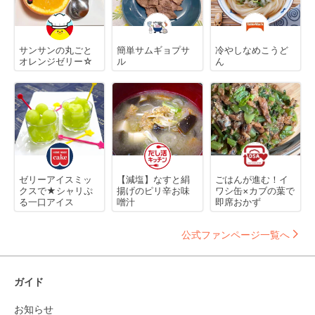
サンサンの丸ごと
簡単サムギョプサ
冷やしなめこうど
オレンジゼリー☆
ル
ん
ゼリーアイスミッ
【減塩】なすと絹
ごはんが進む！イ
クスで★シャリぷ
揚げのピリ辛お味
ワシ缶×カブの葉で
る一口アイス
噌汁
即席おかず
公式ファンページ一覧へ
ガイド
お知らせ