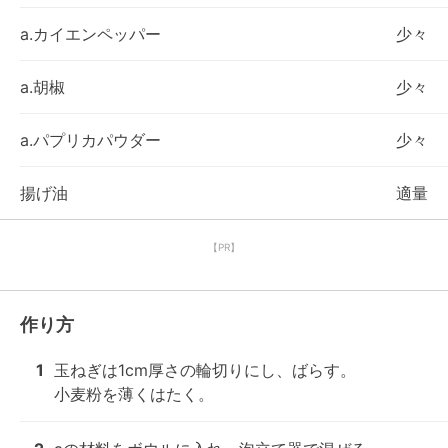
a.カイエンペッパー
少々
a.胡椒
少々
a.パプリカパウダー
少々
揚げ油
適量
【PR】
作り方
1
玉ねぎは1cm厚さの輪切りにし、ばらす。

小麦粉を薄くはたく。