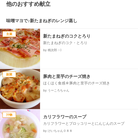
他のおすすめ献立
味噌マヨで♪新たまねぎのレンジ蒸し
主菜
新たまねぎのコクとろり
新たまねぎのコク・とろり
by 桃次郎 :-)
副菜
豚肉と里芋のチーズ焼き
ほくほく食感☆豚肉と里芋のチーズ焼き
by うーころちゃん
汁物
カリフラワーのスープ
カリフラワーとブロッコリーとにんじんのスープ
by けいちゃん０８８