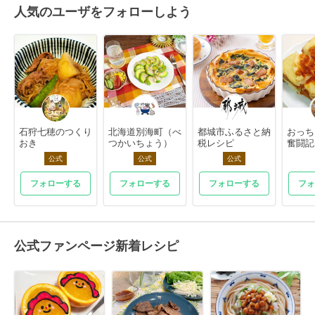
人気のユーザをフォローしよう
石狩七穂のつくり
北海道別海町（べ
都城市ふるさと納
おっち
おき
つかいちょう）
税レシピ
奮闘記
公式
公式
公式
フォローする
フォローする
フォローする
フォ
公式ファンページ新着レシピ