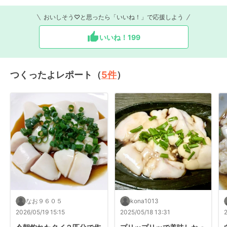
おいしそう♡と思ったら「いいね！」で応援しよう
いいね！
199
つくったよレポート（
5
件
）
なお９６０５
kona1013
2026/05/19 15:15
2025/05/18 13:31