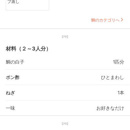
ブ蒸し
鯛のカテゴリへ
【PR】
材料（２～3人分）
鯛の白子
1匹分
ポン酢
ひとまわし
ねぎ
1本
一味
お好きなだけ
【PR】