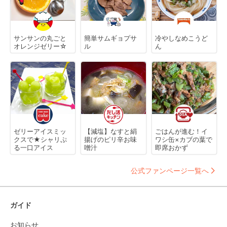
サンサンの丸ごと
簡単サムギョプサ
冷やしなめこうど
オレンジゼリー☆
ル
ん
ゼリーアイスミッ
【減塩】なすと絹
ごはんが進む！イ
クスで★シャリぷ
揚げのピリ辛お味
ワシ缶×カブの葉で
る一口アイス
噌汁
即席おかず
公式ファンページ一覧へ
ガイド
お知らせ