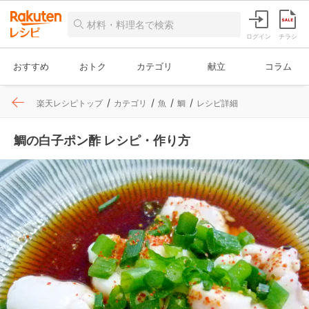
ログイン
チラシ
おすすめ
おトク
カテゴリ
献立
コラム
楽天レシピトップ
カテゴリ
魚
鯛
レシピ詳細
鯛の白子ポン酢 レシピ・作り方