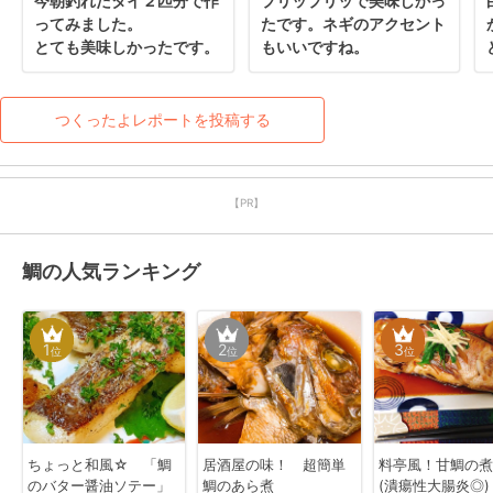
今朝釣れたタイ２匹分で作
プリップリッで美味しかっ
ってみました。

たです。ネギのアクセント
とても美味しかったです。
もいいですね。
つくったよレポートを投稿する
【PR】
鯛の人気ランキング
1
2
3
位
位
位
ちょっと和風☆ 「鯛
居酒屋の味！ 超簡単
料亭風！甘鯛の煮
のバター醤油ソテー」
鯛のあら煮
(潰瘍性大腸炎◎)