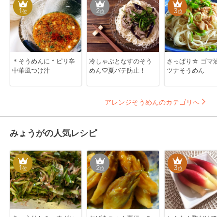
1
2
3
位
位
位
＊そうめんに＊ピリ辛
冷しゃぶとなすのそう
さっぱり☆ ゴマ
中華風つけ汁
めん♡夏バテ防止！
ツナそうめん
アレンジそうめんのカテゴリへ
みょうがの人気レシピ
1
2
3
位
位
位