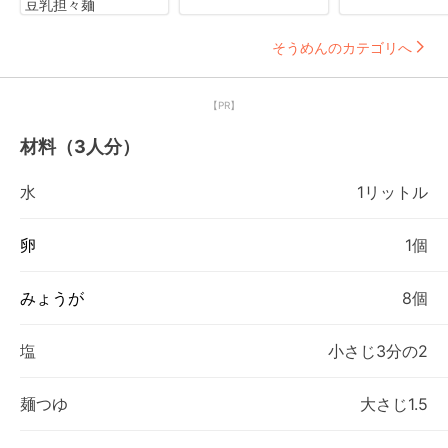
豆乳担々麺
そうめんのカテゴリへ
【PR】
材料（3人分）
水
1リットル
卵
1個
みょうが
8個
塩
小さじ3分の2
麺つゆ
大さじ1.5