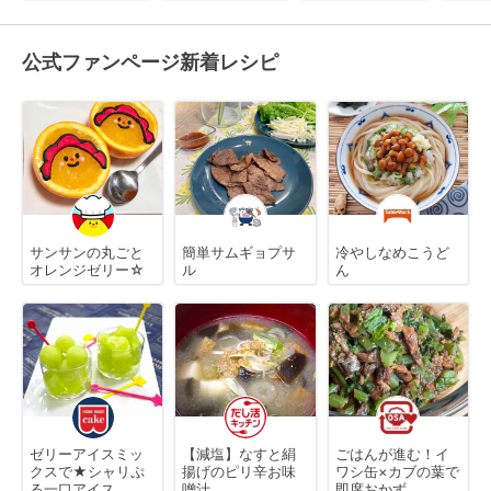
公式ファンページ新着レシピ
サンサンの丸ごと
簡単サムギョプサ
冷やしなめこうど
オレンジゼリー☆
ル
ん
ゼリーアイスミッ
【減塩】なすと絹
ごはんが進む！イ
クスで★シャリぷ
揚げのピリ辛お味
ワシ缶×カブの葉で
る一口アイス
噌汁
即席おかず