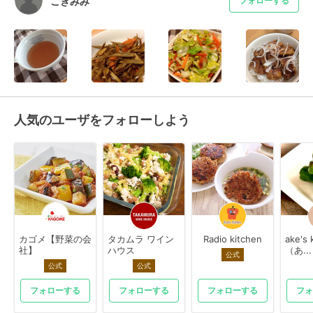
こぎみみ
フォローする
人気のユーザをフォローしよう
カゴメ【野菜の会
タカムラ ワイン
Radio kitchen
ake's 
社】
ハウス
（あ...
公式
公式
公式
フォローする
フォローする
フォローする
フォ