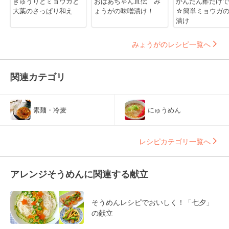
きゅうりとミョウガと
おばあちゃん直伝 み
かんたん酢だけで
大葉のさっぱり和え
ょうがの味噌漬け！
☆簡単ミョウガ
漬け
みょうがのレシピ一覧へ
関連カテゴリ
素麺・冷麦
にゅうめん
レシピカテゴリ一覧へ
アレンジそうめんに関連する献立
そうめんレシピでおいしく！「七夕」
の献立