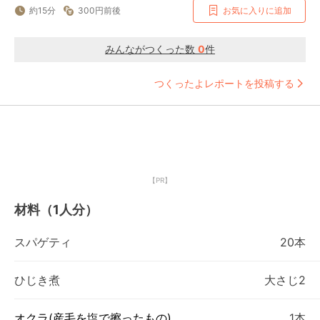
約15分
300円前後
お気に入りに追加
みんながつくった数
0
件
つくったよレポートを投稿する
【PR】
材料（1人分）
スパゲティ
20本
ひじき煮
大さじ2
オクラ(産毛を塩で擦ったもの)
1本