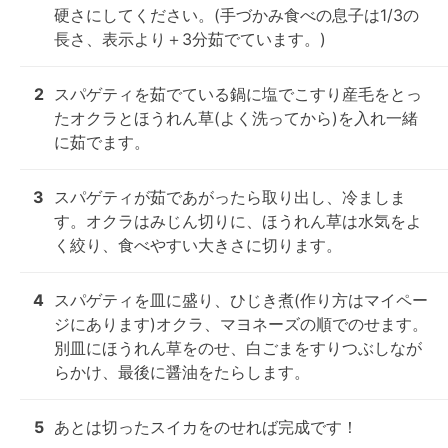
硬さにしてください。(手づかみ食べの息子は1/3の
長さ、表示より＋3分茹でています。)
2
スパゲティを茹でている鍋に塩でこすり産毛をとっ
たオクラとほうれん草(よく洗ってから)を入れ一緒
に茹でます。
3
スパゲティが茹であがったら取り出し、冷ましま
す。オクラはみじん切りに、ほうれん草は水気をよ
く絞り、食べやすい大きさに切ります。
4
スパゲティを皿に盛り、ひじき煮(作り方はマイペー
ジにあります)オクラ、マヨネーズの順でのせます。

別皿にほうれん草をのせ、白ごまをすりつぶしなが
らかけ、最後に醤油をたらします。
5
あとは切ったスイカをのせれば完成です！