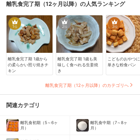
離乳食完了期（12ヶ月以降）の人気ランキング
1
2
3
位
位
位
離乳食完了期 1歳から
離乳食完了期 1歳も美
こどものおやつに
の柔らかい照り焼きチ
味しく食べれる生姜焼
単きな粉食パン
キン
き
離乳食完了期（12ヶ月以降）のカテゴリへ
関連カテゴリ
離乳食初期（5～6ヶ
離乳食中期（7～8ヶ
月）
月）