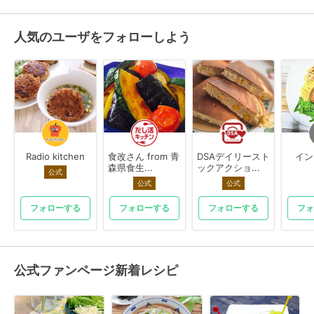
人気のユーザをフォローしよう
Radio kitchen
食改さん from 青
DSAデイリースト
イン
森県食生...
ックアクショ...
公式
公式
公式
フォローする
フォローする
フォローする
フォ
公式ファンページ新着レシピ