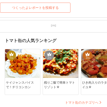
つくったよレポートを投稿する
【PR】
トマト缶の人気ランキング
1
2
3
位
位
位
ケイジャンスパイス
残りご飯で簡単トマト
ひき肉入りのラタ
で！チリコンカン
リゾット☆
イユ☆
トマト缶のカテゴリへ