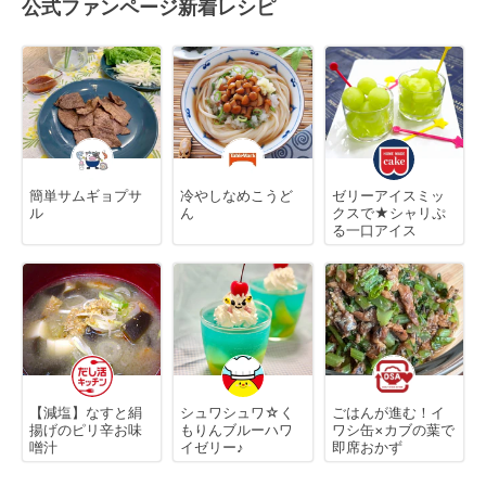
公式ファンページ新着レシピ
簡単サムギョプサ
冷やしなめこうど
ゼリーアイスミッ
ル
ん
クスで★シャリぷ
る一口アイス
【減塩】なすと絹
シュワシュワ☆く
ごはんが進む！イ
揚げのピリ辛お味
もりんブルーハワ
ワシ缶×カブの葉で
噌汁
イゼリー♪
即席おかず