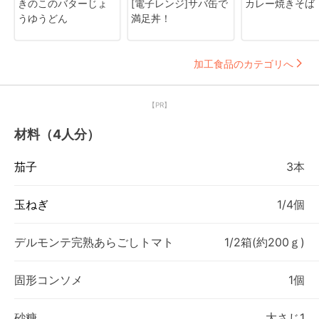
きのこのバターじょ
[電子レンジ]サバ缶で
カレー焼きそば
うゆうどん
満足丼！
加工食品のカテゴリへ
【PR】
材料（4人分）
茄子
3本
玉ねぎ
1/4個
デルモンテ完熟あらごしトマト
1/2箱(約200ｇ)
固形コンソメ
1個
砂糖
大さじ1