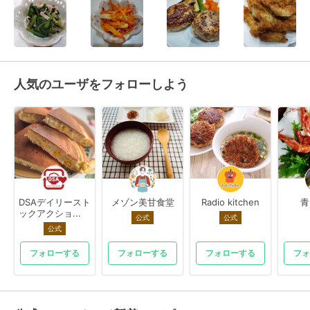
人気のユーザをフォローしよう
DSAデイリースト
メゾン美甘食堂
Radio kitchen
青
ックアクショ...
公式
公式
公式
フォローする
フォローする
フォローする
フォ