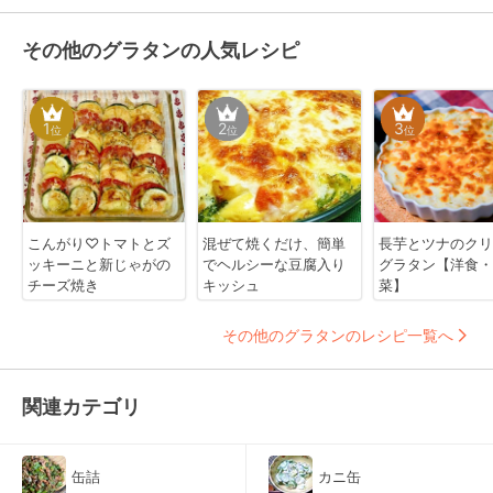
その他のグラタンの人気レシピ
1
2
3
位
位
位
こんがり♡トマトとズ
混ぜて焼くだけ、簡単
長芋とツナのクリ
ッキーニと新じゃがの
でヘルシーな豆腐入り
グラタン【洋食・
チーズ焼き
キッシュ
菜】
その他のグラタンのレシピ一覧へ
関連カテゴリ
缶詰
カニ缶