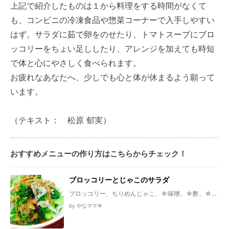
上記で紹介したものは１から料理をする時間がなくて
も、コンビニの冷凍食品や惣菜コーナーで入手しやすい
はず。サラダに茹で卵をのせたり、トマトスープにブロ
ッコリーをちょい足ししたり、アレンジを加えても時短
で体と心にやさしく食べられます。
お疲れなあなたへ、少しでも心と体が休まるよう願って
います。
（テキスト： 松原 郁実）
おすすめメニューの作り方はこちらからチェック！
ブロッコリーとじゃこのサラダ
ブロッコリー、ちりめんじゃこ、☆味噌、☆酢、☆オ
リーブ油、☆砂糖
by やなママ☆