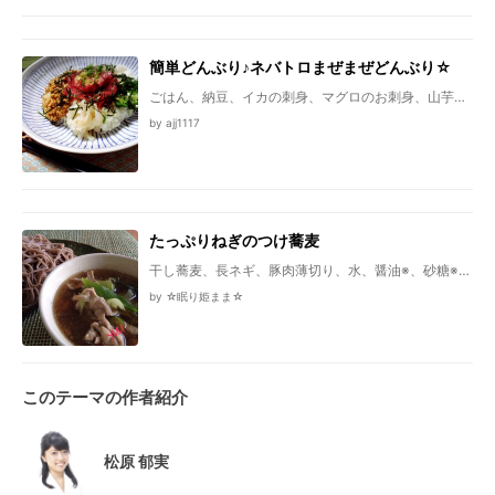
簡単どんぶり♪ネバトロまぜまぜどんぶり☆
ごはん、納豆、イカの刺身、マグロのお刺身、山芋、
おくら、しょうがチューブ、刻みのり
by ajj1117
たっぷりねぎのつけ蕎麦
干し蕎麦、長ネギ、豚肉薄切り、水、醤油※、砂糖※、
塩※、和風だし※、油
by ☆眠り姫まま☆
このテーマの作者紹介
松原 郁実