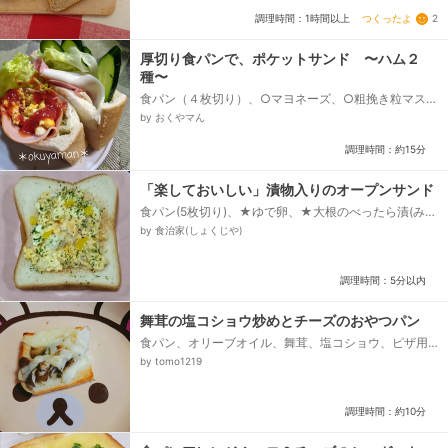
つくったよ
2
調理時間：1時間以上
厚切り食パンで、ポケットサンド 〜ハム２
種〜
食パン（４枚切り）、○マヨネーズ、○粗挽き粒マスタ
ード、〈その１〉、★溶き卵、★塩こしょう、バタ
by おくやマん
ー、ハム、レタス、ケチャップ、〈その２〉、スライ
スチーズ、ビアソーセージハム、きゅうり、レタス...
調理時間：約15分
「楽しておいしい」漬物入りのオープンサンド
食パン(5枚切り)、★ゆで卵、★大根のべったら漬(みじ
ん切り)、★マヨネーズ、ゆずの皮、青のり
by 食治家(しょくじや)
調理時間：5分以内
舞茸の塩コショウ炒めとチーズのおやつパン
食パン、オリーブオイル、舞茸、塩コショウ、ピザ用
チーズ
by tomo1219
調理時間：約10分