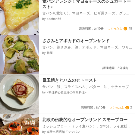
食パンアレンジ！マヨ＆チーズのシュガートー
スト♪
食パン(6枚切り)、マヨネーズ、ピザ用チーズ、グラニ
ュー糖(or上白糖)、蜂蜜、刻みパセリ(お好みで)...
by acchan66
つくったよ
48
調理時間：約10分
ささみとアボカドのオープンサンド
食パン、鶏ささみ、酒、アボカド、マヨネーズ、ワサ
ビ
by 椿屋
調理時間：5分以内
目玉焼きとハムのせトースト
食パン、卵、スライスハム、バター、油、ケチャップ
by ⭐︎料理初心者主婦の簡単料理⭐︎
つくったよ
2
調理時間：約10分
北欧の伝統的なオープンサンド スモーブロー
ミッシュブロート（ライ麦パン）、2本分、ライ麦粉
（シュバルツ）、準強力粉（E65）、塩、セミドライイ
by 楽天出店店舗「ママパン」