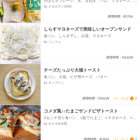
かぼちゃフレーク、水、玉ねぎ、ハム、マヨネーズ、
塩、黒胡椒、パセリ
by クロルデン2050
調理時間：約15分
しらすマヨネーズで美味しいオープンサンド
食パン、しらす干し、白菜、マヨネーズ
by ソンツェ
調理時間：5分以内
チーズたっぷり大福トースト
食パン、大福、ピザ用チーズ、バター
by キンプリン
つくったよ
2
調理時間：5分以内
コメダ風♪♪たまごサンドピザトースト
3センチ切り食パン、⭐茹でたまご、⭐マヨネーズ、⭐塩
コショウ、バター、ケチャップ、玉ねぎ、ベーコンか
by かりそめ太郎
ハム、とまと、ピーマン、ピザ用チーズ...
つくったよ
2
調理時間：約30分