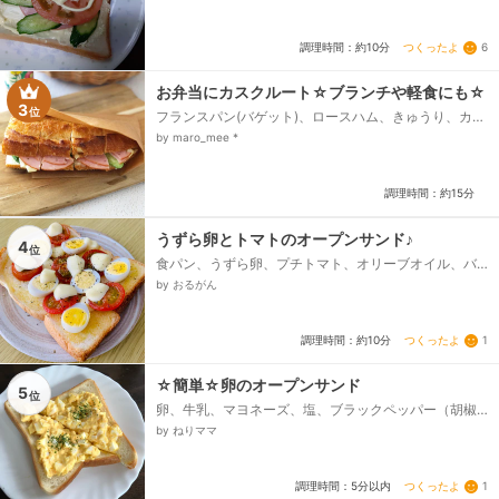
つくったよ
6
調理時間：約10分
お弁当にカスクルート☆ブランチや軽食にも☆
3
位
フランスパン(バゲット)、ロースハム、きゅうり、カマ
ンベールチーズ(ホール)、バター、★マヨネーズ、★粒
by maro_mee *
マスタード、★無糖ヨーグルト、ブラックペッパー...
調理時間：約15分
うずら卵とトマトのオープンサンド♪
4
位
食パン、うずら卵、プチトマト、オリーブオイル、バ
ター、モッツァレラチーズ、黒コショウ
by おるがん
つくったよ
1
調理時間：約10分
☆簡単☆卵のオープンサンド
5
位
卵、牛乳、マヨネーズ、塩、ブラックペッパー（胡椒
でも）、パン、乾燥パセリ
by ねりママ
つくったよ
1
調理時間：5分以内