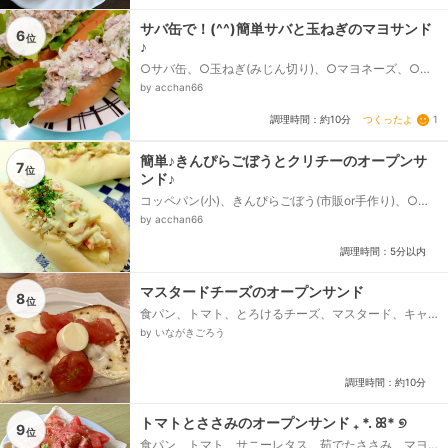
サバ缶で！(^^)簡単サバと玉ねぎのマヨサンド
6
位
♪
○サバ缶、○玉ねぎ(みじん切り)、○マヨネーズ、○ア
オサ粉、フレンチマスタード、サニーレタス、ホット
by acchan66
ドックロール...
つくったよ
1
調理時間：約10分
簡単♪きんぴらごぼうとクリチーのオープンサ
7
位
ンド♪
コッペパン(小)、きんぴらごぼう(市販or手作り)、○マ
ヨネーズ、○醤油、アオサ粉(or青のり)、クリームチー
by acchan66
ズ...
調理時間：5分以内
マスタードチーズのオープンサンド
8
位
食パン、トマト、とろけるチーズ、マスタード、キャ
ンディチーズ
by いながきごろう
調理時間：約10分
トマトとささみのオープンサンド ₊ *. ꕤ* ୭
9
位
食パン、トマト、サニーレタス、茹でたささみ、マヨ