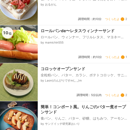
ネーズ、ライム塩胡椒
by おるがん
つくったよ
2
調理時間：約10分
ロールパンde〜レタスウィンナーサンド
10
位
ロールパン、ウィンナー、フリルレタス、マヨネー
ズ、ケチャップ、サラダ油
by mamichin555
つくったよ
1
調理時間：約10分
コロッケオープンサンド
全粒粉パン、バター、カラシ、ポテトコロッケ、サニ
ーレタス、とんかつソース、マヨネーズ
by Laon(のんびりですm(_ _)m
つくったよ
2
調理時間：5分以内
簡単！コンポート風。りんごのバター煮オープ
ンサンド
食パン、りんご、バター、砂糖、はちみつ、アーモン
ド、カシューナッツ、くるみなど
by サンドイッチ研究家おいり