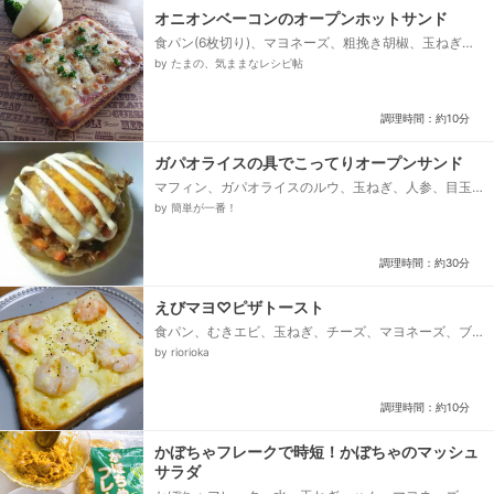
オニオンベーコンのオープンホットサンド
食パン(6枚切り)、マヨネーズ、粗挽き胡椒、玉ねぎ、
ベーコン、とろけるスライスチーズ、パン粉、パセリ
by たまの、気ままなレシピ帖
(なくてもOk)...
調理時間：約10分
ガパオライスの具でこってりオープンサンド
マフィン、ガパオライスのルウ、玉ねぎ、人参、目玉
焼き、ノンオイルシーチキン缶、水、タルタルソース
by 簡単が一番！
調理時間：約30分
えびマヨ♡ピザトースト
食パン、むきエビ、玉ねぎ、チーズ、マヨネーズ、ブ
ラックペッパー
by riorioka
調理時間：約10分
かぼちゃフレークで時短！かぼちゃのマッシュ
サラダ