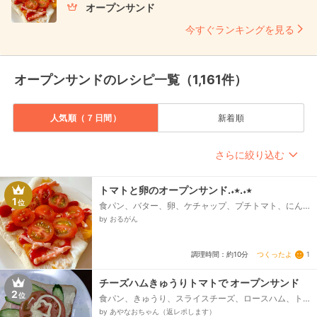
オープンサンド
今すぐランキングを見る
オープンサンドのレシピ一覧（1,161件）
人気順（７日間）
新着順
さらに絞り込む
トマトと卵のオープンサンド.‎˖٭.‎˖٭
1
位
食パン、バター、卵、ケチャップ、プチトマト、にん
じん千切り、胡麻ドレッシング
by おるがん
つくったよ
1
調理時間：約10分
チーズハムきゅうりトマトで オープンサンド
2
位
食パン、きゅうり、スライスチーズ、ロースハム、ト
マト、マヨネーズ
by あやなおちゃん（返レポします）