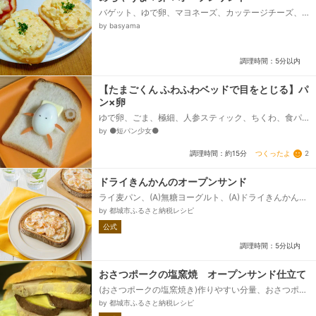
バゲット、ゆで卵、マヨネーズ、カッテージチーズ、
はちみつ、パセリ
by basyama
調理時間：5分以内
【たまごくん ふわふわベッドで目をとじる】パ
ン×卵
ゆで卵、ごま、極細、人参スティック、ちくわ、食パ
ン、バター、マヨネーズ、塩コショウ
by ⚫短パン少女⚫
つくったよ
2
調理時間：約15分
ドライきんかんのオープンサンド
ライ麦パン、(A)無糖ヨーグルト、(A)ドライきんかん、
はちみつ、シナモン
by 都城市ふるさと納税レシピ
公式
調理時間：5分以内
おさつポークの塩窯焼 オープンサンド仕立て
(おさつポークの塩窯焼き)作りやすい分量、おさつポー
ク、さつまいも、卵白、塩、ローズマリー、(オープン
by 都城市ふるさと納税レシピ
サンド)、パン、※お好みの具材、きゅうり、レタス、