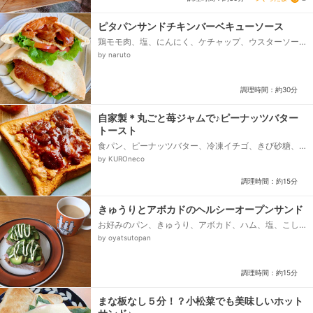
ピタパンサンドチキンバーベキューソース
鶏モモ肉、塩、にんにく、ケチャップ、ウスターソー
ス、ピタパン、マーガリン、レタス、トマト、スライ
by naruto
スチーズ、マスタード...
調理時間：約30分
自家製＊丸ごと苺ジャムで♪ピーナッツバター
トースト
食パン、ピーナッツバター、冷凍イチゴ、きび砂糖、
レモン汁
by KUROneco
調理時間：約15分
きゅうりとアボカドのヘルシーオープンサンド
お好みのパン、きゅうり、アボカド、ハム、塩、こし
ょう、調味酢、バターかマーガリン、マヨネーズ
by oyatsutopan
調理時間：約15分
まな板なし５分！？小松菜でも美味しいホット