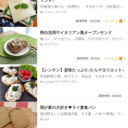
サンド♪
10枚切り食パン（代用可）、マヨネーズ、小松菜の
葉、スライスチーズ、ビアハム（スパイス入りです
by ジョン・リーバス
が、代用可）、お好みで、ミント...
つくったよ
1
調理時間：5分以内
卵白活用♡イタリアン風オープンサンド
食パン、マーガリン、◎卵白、◎マヨネーズ、◎ハーブ
ソルト、◎ニンニクチューブ、バジルの葉、無ければ乾
by キンプリン
燥バジル、ウインナー、ピザ用チーズ、オリーブオイ
ル、粗挽き胡椒...
つくったよ
2
調理時間：約10分
【レンチン】旨味たっぷり♪たらマヨリエット♪
甘塩鱈切り身、白ワイン、玉ねぎ、マヨネーズ、バゲ
ット、ケッパー、ブラックオリーブ、パセリ、ブラッ
by りんね♪フードアナリスト
クペッパー...
調理時間：約30分
我が家の大好き♥️ライ麦食パン
強力粉もしくは最強力粉、ライ麦、バター(有塩)、ドラ
イイースト、砂糖、水
by Lys