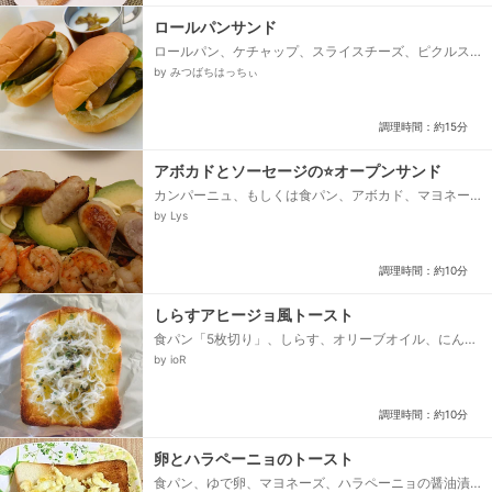
ロールパンサンド
ロールパン、ケチャップ、スライスチーズ、ピクルス
(id、1620034833)、ベビーリーフ、ウインナー又はハ
by みつばちはっちぃ
ム...
調理時間：約15分
アボカドとソーセージの⭐オープンサンド
カンパーニュ、もしくは食パン、アボカド、マヨネー
ズ、ソーセージ
by Lys
調理時間：約10分
しらすアヒージョ風トースト
食パン「5枚切り」、しらす、オリーブオイル、にんに
くチューブ、パセリ、ブラックペッパー
by ioR
調理時間：約10分
卵とハラペーニョのトースト
食パン、ゆで卵、マヨネーズ、ハラペーニョの醤油漬