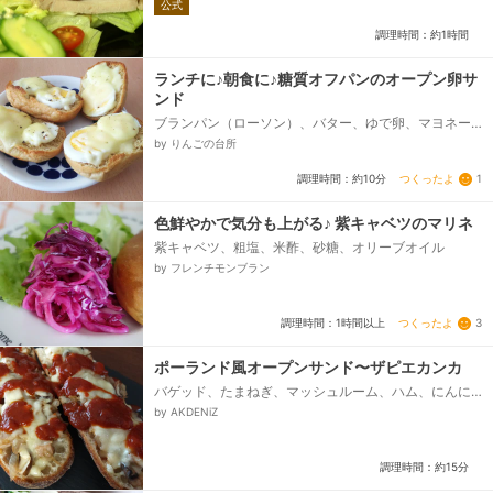
公式
トマト など、(ソース)、卵黄、マヨネーズ、塩・胡
椒、おろしにんにく...
調理時間：約1時間
ランチに♪朝食に♪糖質オフパンのオープン卵サ
ンド
ブランパン（ローソン）、バター、ゆで卵、マヨネー
ズ、とろけるチーズ、黒コショウ（お好みで）
by りんごの台所
つくったよ
1
調理時間：約10分
色鮮やかで気分も上がる♪ 紫キャベツのマリネ
紫キャベツ、粗塩、米酢、砂糖、オリーブオイル
by フレンチモンブラン
つくったよ
3
調理時間：1時間以上
ポーランド風オープンサンド〜ザピエカンカ
バゲッド、たまねぎ、マッシュルーム、ハム、にんに
く、バター、塩こしょう、チーズ シュレッドタイ
by AKDENiZ
プ、（ソース）、サルチャ トマト、ケチャップ、に
んにく、オリーブオイル、水...
調理時間：約15分