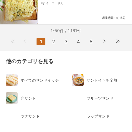
け
by イーヨーさん
調理時間：約15分
1-50件 / 1,161件
1
2
3
4
5
他のカテゴリを見る
すべてのサンドイッチ
サンドイッチ全般
卵サンド
フルーツサンド
ツナサンド
ラップサンド