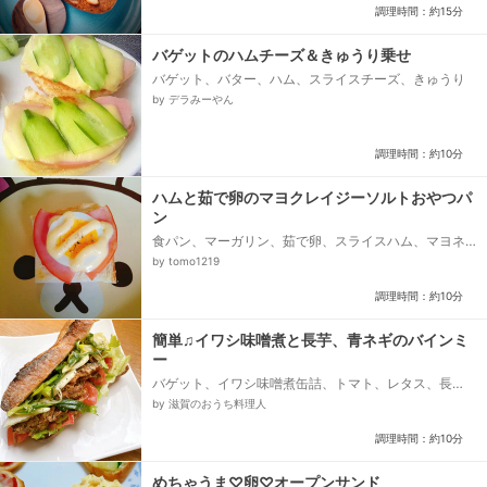
調理時間：約15分
バゲットのハムチーズ＆きゅうり乗せ
バゲット、バター、ハム、スライスチーズ、きゅうり
by デラみーやん
調理時間：約10分
ハムと茹で卵のマヨクレイジーソルトおやつパ
ン
食パン、マーガリン、茹で卵、スライスハム、マヨネ
ーズ、クレイジーソルト
by tomo1219
調理時間：約10分
簡単♫イワシ味噌煮と長芋、青ネギのバインミ
ー
バゲット、イワシ味噌煮缶詰、トマト、レタス、長
芋、青ネギ、マスタード、醤油、ゴマ油、黒胡椒、レ
by 滋賀のおうち料理人
モン汁、ナンプラー...
調理時間：約10分
めちゃうま♡卵♡オープンサンド