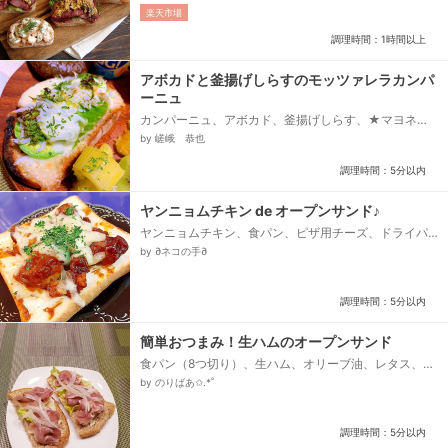
ースト、赤、ユーロモルト、サワー種、水、★ペアリ
楽天市場
ング材料★、■スカーゲンローラ、むきえび、マヨネ
ーズ、塩、ブラックペッパー、レモン果汁、ディル、
調理時間：1時間以上
バター、■ローストビーフときのこ、ローストビー
フ、きのこミックス、マスタード粒、レタス、バタ
ー、■サーモンチーズ、スモークサーモン、クリーム
アボカドと釜揚げしらすのモッツァレラカンパ
チーズ、ブラックオリーヴ、ピンクペッパー、ディル...
ーニュ
カンパーニュ、アボカド、釜揚げしらす、★マヨネー
ズ、★柚子胡椒、☆エキストラバージンオリーブオイ
by 嵯峨 恭也
ル、☆ガーリックパウダー、☆粉末昆布茶、☆白胡
椒、セロリの葉、モッツァレラチーズ...
調理時間：5分以内
ヤンニョムチキン de オープンサンド♪
ヤンニョムチキン、食パン、ピザ用チーズ、ドライパ
セリ
by ∂ネコの手∂
調理時間：5分以内
簡単おつまみ！生ハムのオープンサンド
食パン（8つ切り）、生ハム、オリーブ油、レタス、玉
ねぎ、A、マヨネーズ、A、粒マスタード
by のりばあ✩.*˚
調理時間：5分以内