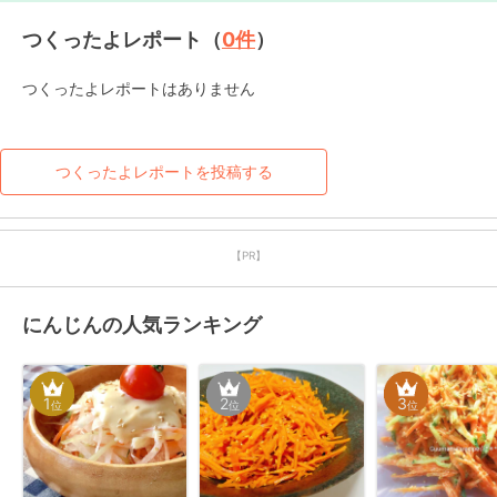
つくったよレポート（
0
件
）
つくったよレポートはありません
つくったよレポートを投稿する
【PR】
にんじんの人気ランキング
1
2
3
位
位
位