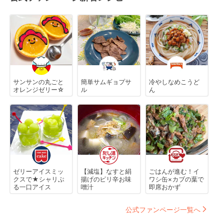
サンサンの丸ごと
簡単サムギョプサ
冷やしなめこうど
オレンジゼリー☆
ル
ん
ゼリーアイスミッ
【減塩】なすと絹
ごはんが進む！イ
クスで★シャリぷ
揚げのピリ辛お味
ワシ缶×カブの葉で
る一口アイス
噌汁
即席おかず
公式ファンページ一覧へ