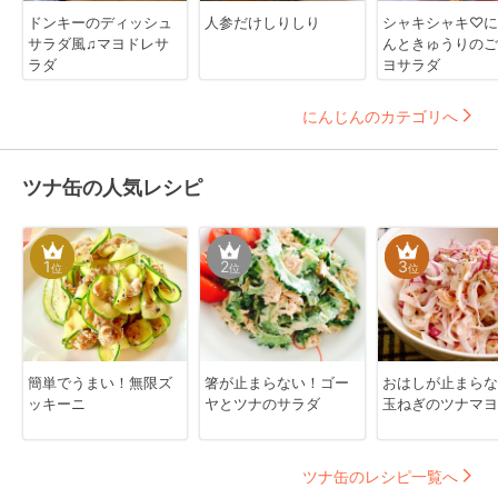
ドンキーのディッシュ
人参だけしりしり
シャキシャキ♡に
サラダ風♫マヨドレサ
んときゅうりのご
ラダ
ヨサラダ
にんじんのカテゴリへ
ツナ缶の人気レシピ
1
2
3
位
位
位
簡単でうまい！無限ズ
箸が止まらない！ゴー
おはしが止まらな
ッキーニ
ヤとツナのサラダ
玉ねぎのツナマヨ
ツナ缶のレシピ一覧へ