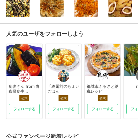
人気のユーザをフォローしよう
食改さん from 青
「終電前のちょい
都城市ふるさと納
森県食生...
ごはん」
税レシピ
公式
公式
公式
フォローする
フォローする
フォローする
フォ
公式ファンページ新着レシピ