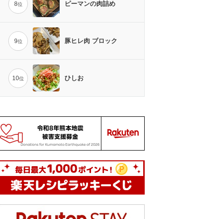
ピーマンの肉詰め
8
位
豚ヒレ肉 ブロック
9
位
ひしお
10
位