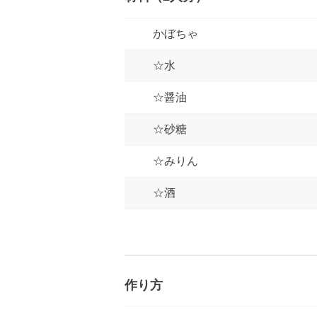
かぼちゃ
☆水
☆醤油
☆砂糖
☆みりん
☆酒
作り方