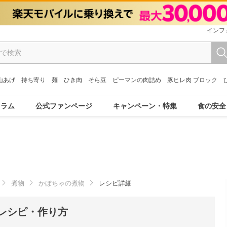
インフ
山あげ
持ち寄り
麺
ひき肉
そら豆
ピーマンの肉詰め
豚ヒレ肉 ブロック
コラム
公式ファンページ
キャンペーン・特集
食の安全
煮物
かぼちゃの煮物
レシピ詳細
レシピ・作り方