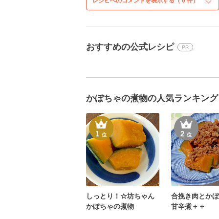
レシピへのコメントを表示する（
0
件）
おすすめの公式レシピ
PR
かぼちゃの煮物の人気ランキング
1
2
位
位
しっとり！☆坊ちゃん
合挽き肉とかぼ
かぼちゃの煮物
甘辛煮＋＋