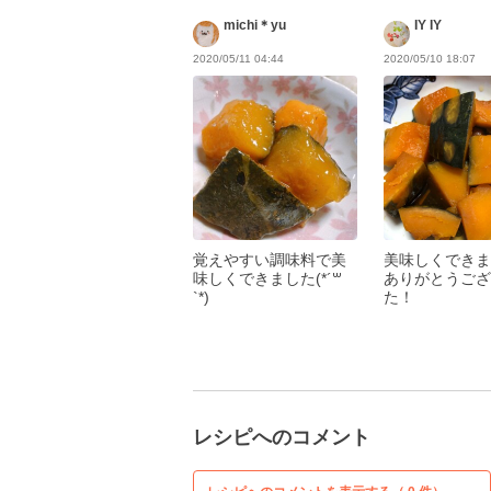
michi＊yu
IY IY
2020/05/11 04:44
2020/05/10 18:07
覚えやすい調味料で美
美味しくできま
味しくできました(*´꒳
ありがとうござ
`*)
た！
レシピへのコメント