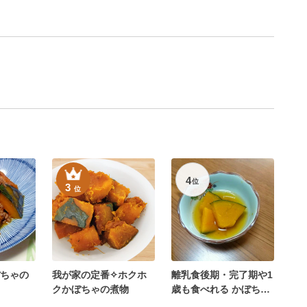
4
位
3
位
ちゃの
我が家の定番✧ホクホ
離乳食後期・完了期や1
クかぼちゃの煮物
歳も食べれる かぼちゃ
の煮物