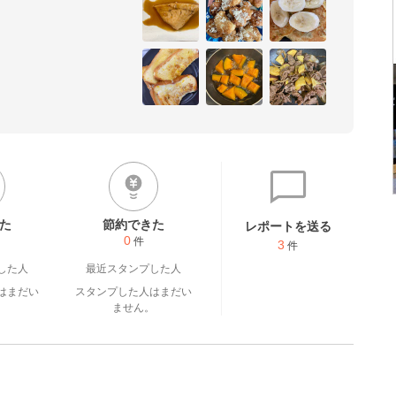
た
節約できた
レポートを送る
0
件
3
件
した人
最近スタンプした人
はまだい
スタンプした人はまだい
。
ません。