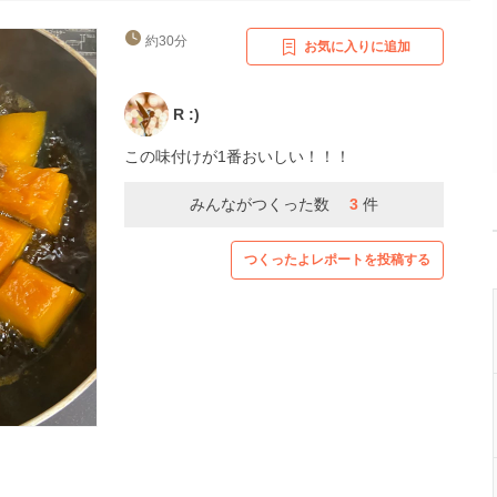
約30分
お気に入りに追加
R :)
この味付けが1番おいしい！！！
みんながつくった数
3
件
つくったよレポートを投稿する