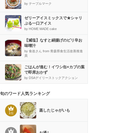
by テーブルマーク
ゼリーアイスミックスで★シャリ
ぷる一口アイス
by HOME MADE cake
【減塩】なすと絹揚げのピリ辛お
味噌汁
by 食改さん from 青森県食生活改善推進
員
ごはんが進む！イワシ缶×カブの葉
で即席おかず
by DSAデイリーストックアクション
旬のワード人気ランキング
蒸したじゃがいも
1
位
お通し