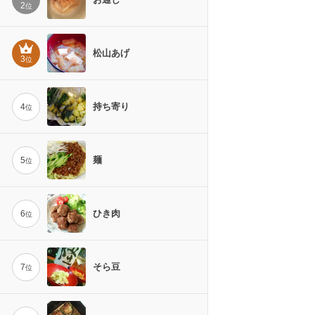
2
位
松山あげ
3
位
持ち寄り
4
位
麺
5
位
ひき肉
6
位
そら豆
7
位