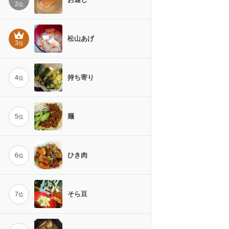
2
位
松山あげ
3
位
持ち寄り
4
位
麺
5
位
ひき肉
6
位
そら豆
7
位