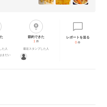
た
節約できた
レポートを送る
1
件
0
件
した人
最近スタンプした人
はまだい
。