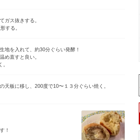
てガス抜きする。
成形する。
生地を入れて、約30分ぐらい発酵！
温め直すと良い。
く。
の天板に移し、200度で10〜１３分ぐらい焼く。
す！