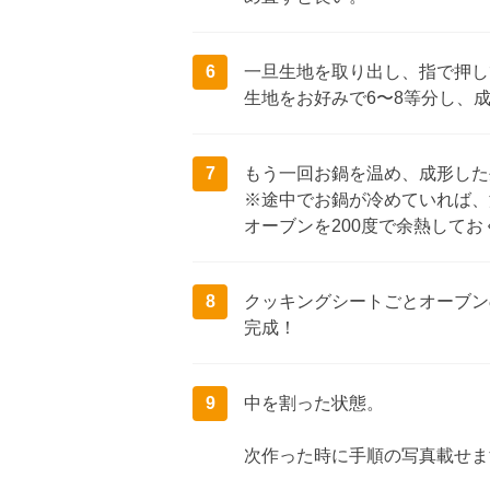
6
一旦生地を取り出し、指で押し
生地をお好みで6〜8等分し、
7
もう一回お鍋を温め、成形した
※途中でお鍋が冷めていれば、
オーブンを200度で余熱してお
8
クッキングシートごとオーブン
完成！
9
中を割った状態。
次作った時に手順の写真載せま