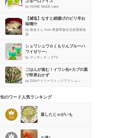
ぷる一口アイス
by HOME MADE cake
【減塩】なすと絹揚げのピリ辛お
味噌汁
by 食改さん from 青森県食生活改善推進
員
シュワシュワ☆くもりんブルーハ
ワイゼリー♪
by サンサンキッズTV
ごはんが進む！イワシ缶×カブの葉
で即席おかず
by DSAデイリーストックアクション
旬のワード人気ランキング
蒸したじゃがいも
1
位
お通し