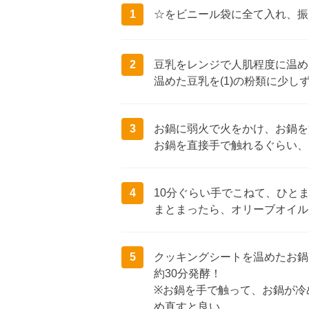
1
☆をビニール袋に全て入れ、振
2
豆乳をレンジで人肌程度に温め
温めた豆乳を(1)の粉類に少し
3
お鍋に弱火で火をかけ、お鍋を
お鍋を直接手で触れるぐらい、
4
10分ぐらい手でこねて、ひと
まとまったら、オリーブオイル
5
クッキングシートを温めたお鍋
約30分発酵！
※お鍋を手で触って、お鍋が冷
め直すと良い。