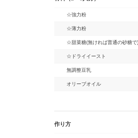
☆強力粉
☆薄力粉
☆甜菜糖(無ければ普通の砂糖で
☆ドライイースト
無調整豆乳
オリーブオイル
作り方