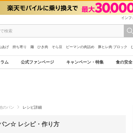
インフ
山あげ
持ち寄り
麺
ひき肉
そら豆
ピーマンの肉詰め
豚ヒレ肉 ブロック
コラム
公式ファンページ
キャンペーン・特集
食の安全
他のパン
レシピ詳細
パン☆ レシピ・作り方