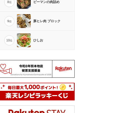
ピーマンの肉詰め
8
位
豚ヒレ肉 ブロック
9
位
ひしお
10
位