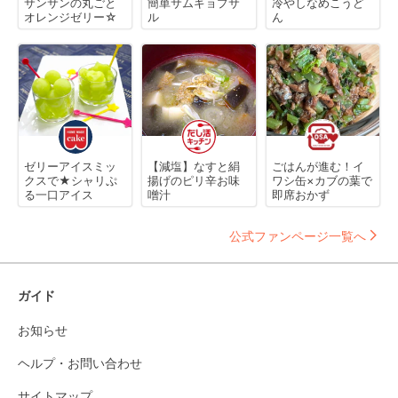
サンサンの丸ごと
簡単サムギョプサ
冷やしなめこうど
オレンジゼリー☆
ル
ん
ゼリーアイスミッ
【減塩】なすと絹
ごはんが進む！イ
クスで★シャリぷ
揚げのピリ辛お味
ワシ缶×カブの葉で
る一口アイス
噌汁
即席おかず
公式ファンページ一覧へ
ガイド
お知らせ
ヘルプ・お問い合わせ
サイトマップ