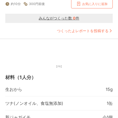
約10分
300円前後
お気に入りに追加
みんながつくった数
0
件
つくったよレポートを投稿する
【PR】
材料（1人分）
生おから
15g
ツナ(ノンオイル、食塩無添加)
1缶
新ジャガイモ
小1個