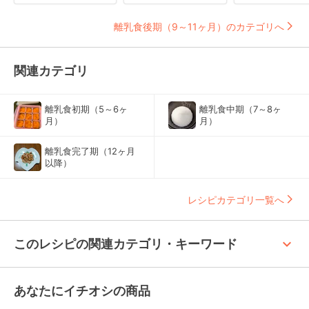
離乳食後期（9～11ヶ月）のカテゴリへ
関連カテゴリ
離乳食初期（5～6ヶ
離乳食中期（7～8ヶ
月）
月）
離乳食完了期（12ヶ月
以降）
レシピカテゴリ一覧へ
keyboard_arrow_up
このレシピの関連カテゴリ・キーワード
あなたにイチオシの商品