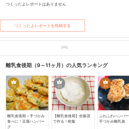
つくったよレポートはありません
つくったよレポートを投稿する
【PR】
離乳食後期（9～11ヶ月）の人気ランキング
1
2
3
位
位
位
離乳食後期～手づかみ
【離乳食後期】炊飯器
ふわふわハンバ
食べに！豆腐ハンバー
で作る！軟飯
手づかみ離乳食
グ