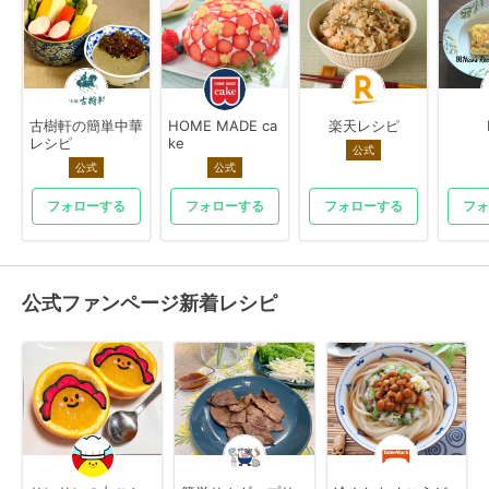
古樹軒の簡単中華
HOME MADE ca
楽天レシピ
レシピ
ke
公式
公式
公式
フォローする
フォローする
フォローする
フォ
公式ファンページ新着レシピ