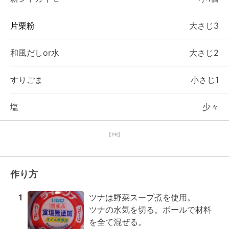
片栗粉
大さじ3
和風だしor水
大さじ2
すりごま
小さじ1
塩
少々
【PR】
作り方
1
ツナは野菜スープ煮を使用。

ツナの水気を切る。ボールで材料
を全て混ぜる。