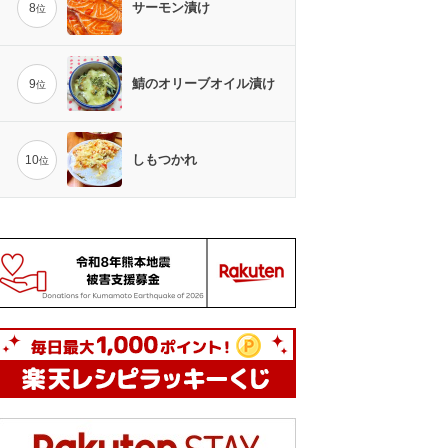
サーモン漬け
8
位
鯖のオリーブオイル漬け
9
位
しもつかれ
10
位