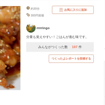
約30分
お気に入りに追加
300円前後
rrrrringo
分量も覚えやすい！ごはんが進む味です。
みんながつくった数
107
件
つくったよレポートを投稿する