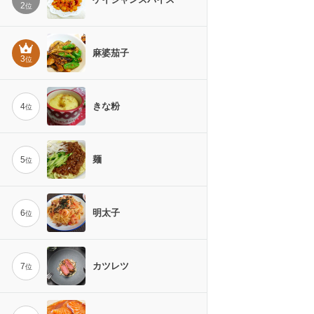
2
位
麻婆茄子
3
位
きな粉
4
位
麺
5
位
明太子
6
位
カツレツ
7
位