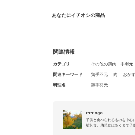
あなたにイチオシの商品
関連情報
カテゴリ
その他の鶏肉
手羽元
関連キーワード
鶏手羽元
肉
おか
料理名
鶏手羽元
rrrrringo
子供と食べられるものを中心に
離乳食、幼児食はあくまで子
けではありません。ただ食べ