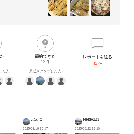
見をして少量で作って美味し
らしてあります。

と思います。

口に合わなかったのであれ
用のレシピを検索してくださ
た
節約できた
レポートを送る
13
件
42
件
した人
最近スタンプした人
ぷんに
Neige121
2025/03/16 10:37
2025/02/22 17:10