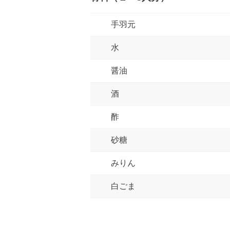
手羽元
水
醤油
酒
酢
砂糖
みりん
白ごま