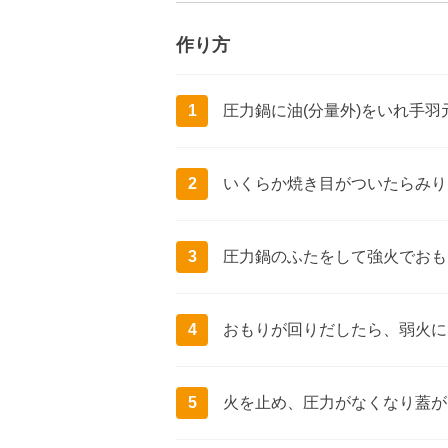
作り方
1
圧力鍋に油(分量外)をいれ手
2
いくらか焼き目がついたらみり
3
圧力鍋のふたをして強火でおも
4
おもりが回りだしたら、弱火に
5
火を止め、圧力がなくなり蓋が