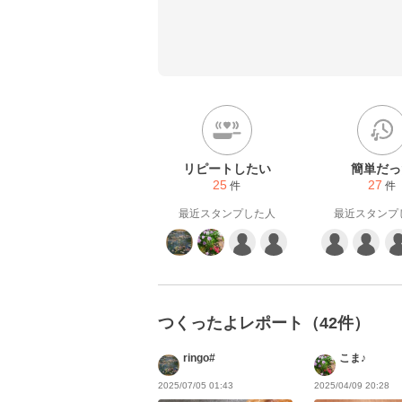
もりはありません。実際に味
い分量にしてあり油や塩分も減
大人の方のお口には合わないか
幼児食を大人の方が食べてお
ば、申し訳ありませんが大人
い
リピートしたい
簡単だっ
25
27
件
件
最近スタンプした人
最近スタンプ
つくったよレポート（42件）
ringo#
こま♪
2025/07/05 01:43
2025/04/09 20:28