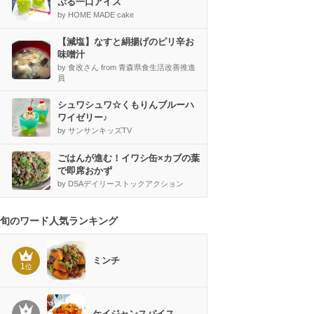
ぷる一口アイス
by HOME MADE cake
【減塩】なすと絹揚げのピリ辛お
味噌汁
by 食改さん from 青森県食生活改善推進
員
シュワシュワ☆くもりんブルーハ
ワイゼリー♪
by サンサンキッズTV
ごはんが進む！イワシ缶×カブの葉
で即席おかず
by DSAデイリーストックアクション
旬のワード人気ランキング
ミンチ
1
位
ケイジャンスパイス