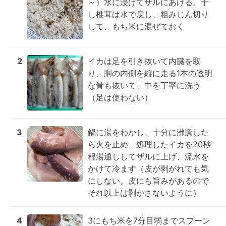
～）水に浸けてザルにあげる。干
し椎茸は水で戻し、粗みじん切り
して、もち米に混ぜておく
2
イカは足を引き抜いて内臓を取
り、胴の内側を縦に走る1本の透明
な骨も抜いて、中を丁寧に洗う
（足は使わない）
3
鍋に湯をわかし、十分に沸騰した
ら火を止め、処理したイカを20秒
程湯通ししてザルに上げ、流水を
かけて冷ます（皮が剥がれても気
にしない。皮にも旨みがあるので
それ以上は剥がさないように）
4
3にもち米を7分目弱までスプーン