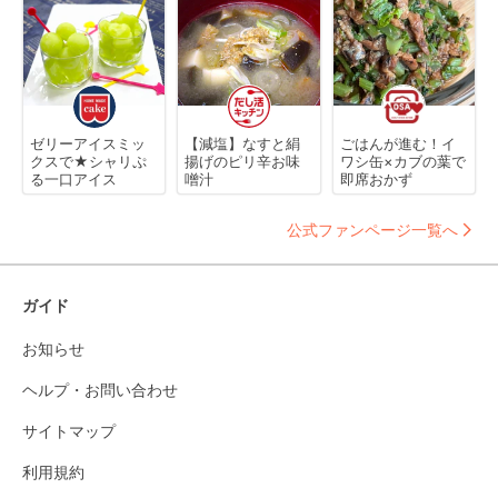
ゼリーアイスミッ
【減塩】なすと絹
ごはんが進む！イ
クスで★シャリぷ
揚げのピリ辛お味
ワシ缶×カブの葉で
る一口アイス
噌汁
即席おかず
公式ファンページ一覧へ
ガイド
お知らせ
ヘルプ・お問い合わせ
サイトマップ
利用規約