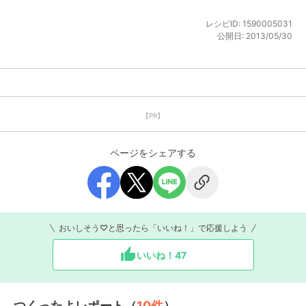
レシピID:
1590005031
公開日:
2013/05/30
【PR】
ページをシェアする
おいしそう♡と思ったら「いいね！」で応援しよう
いいね！
47
つくったよレポート（
10
件
）