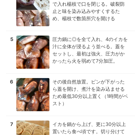
で入れ楊枝で口を閉じる。破裂防
止と味を染み込みやすくするた
め、楊枝で数箇所穴を開ける
5
圧力鍋に◎を全て入れ、4のイカを
汁に全体が浸るよう並べる。蓋を
セットし、最初は強火、圧力がか
かったら火を弱めて7分加圧。
6
その後自然放置。ピンが下がった
ら蓋を開け、煮汁を染み込ませる
ため最低30分以上置く（1時間がベ
スト）
7
イカを鍋から上げ、更に30分以上
置いたら食べ頃です。切り分けて