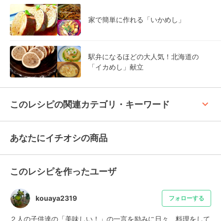
家で簡単に作れる「いかめし」
駅弁になるほどの大人気！北海道の
「イカめし」献立
keyboard_arrow_up
このレシピの関連カテゴリ・キーワード
あなたにイチオシの商品
このレシピを作ったユーザ
kouaya2319
フォローする
２人の子供達の「美味しい！」の一言を励みに日々、料理をして