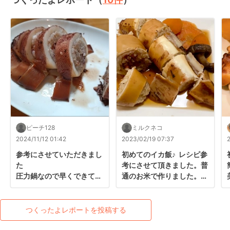
ピーチ128
ミルクネコ
2024/11/12 01:42
2023/02/19 07:37
参考にさせていただきまし
初めてのイカ飯♪  レシピ参
た

考にさせて頂きました。普
圧力鍋なので早くできて美
通のお米で作りました。イ
味しかったです。
カが柔らかくて美味しかっ
たです♪ ご馳走様でした
(^^)
つくったよレポートを投稿する