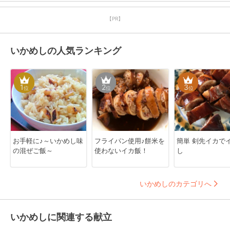
【PR】
いかめしの人気ランキング
1
2
3
位
位
位
お手軽に♪～いかめし味
フライパン使用♪餅米を
簡単 剣先イカでイカめ
の混ぜご飯～
使わないイカ飯！
し
いかめしのカテゴリへ
いかめしに関連する献立