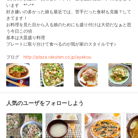
います　*^-^*

好き嫌いの多かった娘も最近では、苦手だった食材も克服？して
きてます！ 

お料理を見た目から入る娘のためにも盛り付けは大切だなぁと思
う今日この頃

基本は大皿盛り料理

プレートに取り分けて食べるのが我が家のスタイルです♪

ブログ　
http://plaza.rakuten.co.jp/ayakou
人気のユーザをフォローしよう