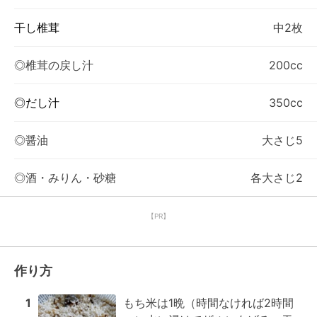
干し椎茸
中2枚
◎椎茸の戻し汁
200cc
◎だし汁
350cc
◎醤油
大さじ5
◎酒・みりん・砂糖
各大さじ2
【PR】
作り方
1
もち米は1晩（時間なければ2時間