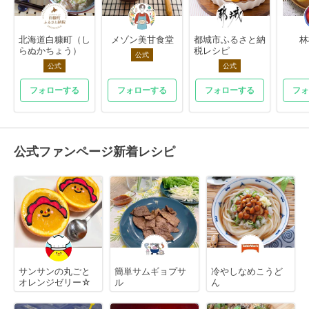
北海道白糠町（し
メゾン美甘食堂
都城市ふるさと納
林
らぬかちょう）
税レシピ
公式
公式
公式
フォローする
フォローする
フォローする
フォ
公式ファンページ新着レシピ
サンサンの丸ごと
簡単サムギョプサ
冷やしなめこうど
オレンジゼリー☆
ル
ん