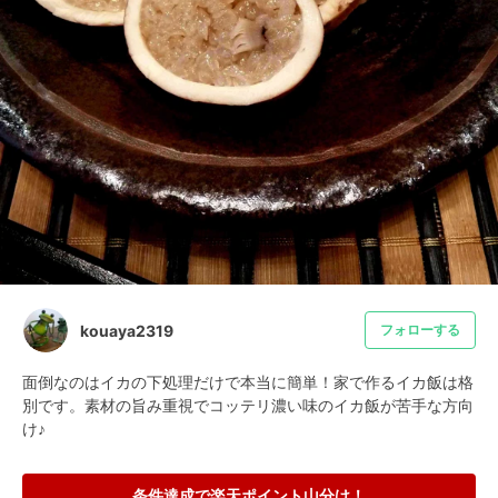
kouaya2319
フォローする
面倒なのはイカの下処理だけで本当に簡単！家で作るイカ飯は格
別です。素材の旨み重視でコッテリ濃い味のイカ飯が苦手な方向
け♪
条件達成で楽天ポイント山分け！