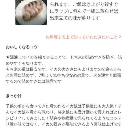
られます。ご飯炊き上がり後すぐ
にラップに包んで一緒に蒸らせば
出来立ての味が蘇ります
お料理する上で知っていただきたいこと
おいしくなるコツ
★湯通しでイカを縮ませることで、もち米の詰めすぎを防ぎ、詰
めやすくもなります。

もち米の量は目安です。イカの大きさにもよりますので余るから
と無理に詰めず 、7割より気持ち少なめの量で。火を通すと膨張
するので詰めすぎには注意です
きっかけ
子供の頃から食べてきた母の作るイカ飯は子供達にも大人気！そ
んなイカ飯を母から教わり、将来娘にも受け継いで貰えればとレ
シピＵＰしてみました！駅弁や物産展で売られてるようなコッテ
リ濃い味ではなく、イカの旨みが堪能できるよう薄味仕上げです