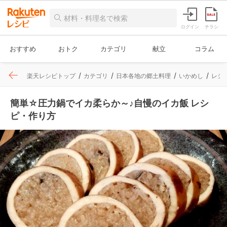
ログイン
チラシ
おすすめ
おトク
カテゴリ
献立
コラム
楽天レシピトップ
カテゴリ
日本各地の郷土料理
いかめし
レシ
簡単☆圧力鍋でイカ柔らか～♪自慢のイカ飯 レシ
ピ・作り方