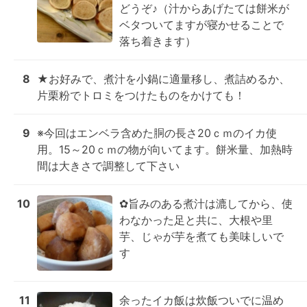
どうぞ♪（汁からあげたては餅米が
ベタついてますが寝かせることで
落ち着きます）
8
★お好みで、煮汁を小鍋に適量移し、煮詰めるか、
片栗粉でトロミをつけたものをかけても！
9
※今回はエンベラ含めた胴の長さ20ｃｍのイカ使
用。15～20ｃｍの物が向いてます。餅米量、加熱時
間は大きさで調整して下さい
10
✿旨みのある煮汁は漉してから、使
わなかった足と共に、大根や里
芋、じゃが芋を煮ても美味しいで
す
11
余ったイカ飯は炊飯ついでに温め