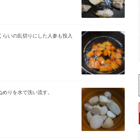
くらいの乱切りにした人参も投入
ぬめりを水で洗い流す。