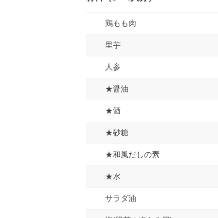
鶏もも肉
里芋
人参
★醤油
★酒
★砂糖
★和風だしの素
★水
サラダ油