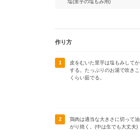
塩(里芋の塩もみ用)
作り方
1
皮をむいた里芋は塩もみしてか
する。たっぷりのお湯で吹きこ
くらい茹でる。
2
鶏肉は適当な大きさに切って油
がり焼く。(中は生でも大丈夫)