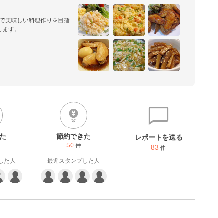
単で美味しい料理作りを目指
します。
た
節約できた
レポートを送る
50
件
83
件
した人
最近スタンプした人