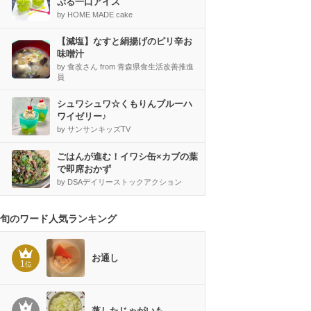
ぷる一口アイス
by HOME MADE cake
【減塩】なすと絹揚げのピリ辛お
味噌汁
by 食改さん from 青森県食生活改善推進
員
シュワシュワ☆くもりんブルーハ
ワイゼリー♪
by サンサンキッズTV
ごはんが進む！イワシ缶×カブの葉
で即席おかず
by DSAデイリーストックアクション
旬のワード人気ランキング
お通し
1
位
蒸したじゃがいも