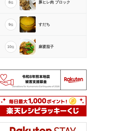
豚ヒレ肉 ブロック
8
位
すだち
9
位
麻婆茄子
10
位