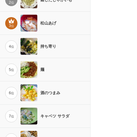
2
位
松山あげ
3
位
持ち寄り
4
位
麺
5
位
酒のつまみ
6
位
キャベツ サラダ
7
位