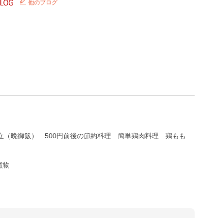
他のブログ
立（晩御飯）
500円前後の節約料理
簡単鶏肉料理
鶏もも
煮物