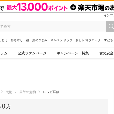
インフ
山あげ
持ち寄り
麺
酒のつまみ
キャベツ サラダ
豚ヒレ肉 ブロック
すだち
コラム
公式ファンページ
キャンペーン・特集
食の安全
煮物
里芋の煮物
レシピ詳細
作り方