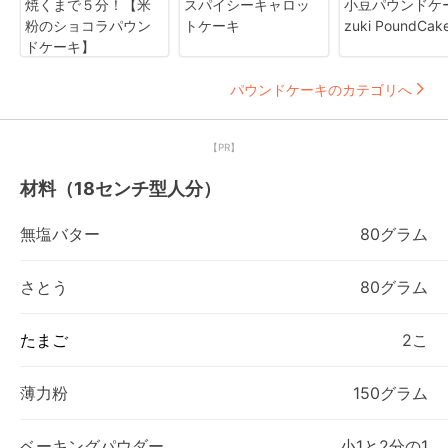
焼くまで５分！【米
スパイシーキャロッ
小豆パウンドケー
粉のショコラパウン
トケーキ
zuki PoundCak
ドケーキ】
パウンドケーキのカテゴリへ
【PR】
材料（18センチ型人分）
無塩バター
80グラム
さとう
80グラム
たまご
2こ
薄力粉
150グラム
ベーキングパウダー
小1と2分の1