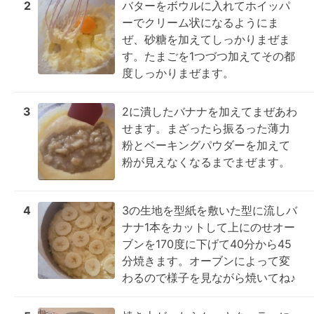
2
バターをボウルに入れてホイッパ
ーでクリーム状になるようにま
ぜ、砂糖を加えてしっかりまぜま
す。たまごを1つづつ加えてその都
度しっかりまぜます。
3
2に潰したバナナを加えてまぜあわ
せます。まざったら振るった薄力
粉とベーキングパウダーを加えて
粉が見えなくなるまでまぜます。
4
3の生地を型紙を敷いた型に流しバ
ナナ1本をカットして上にのせオー
ブンを170度に下げて40分から45
分焼きます。オーブンによって変
わるので様子を見ながら焼いてね♪