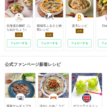
北海道白糠町（し
都城市ふるさと納
楽天レシピ
Di
らぬかちょう）
税レシピ
公式
公式
公式
フォローする
フォローする
フォローする
フォ
公式ファンページ新着レシピ
簡単サムギョプサ
冷やしなめこうど
ゼリーアイスミッ