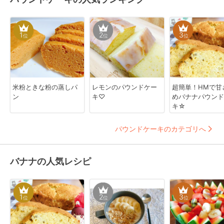
1
2
3
位
位
位
米粉ときな粉の蒸しパ
レモンのパウンドケー
超簡単！HMで甘
ン
キ♡
めバナナパウンド
キ☆
パウンドケーキのカテゴリへ
バナナの人気レシピ
1
2
3
位
位
位