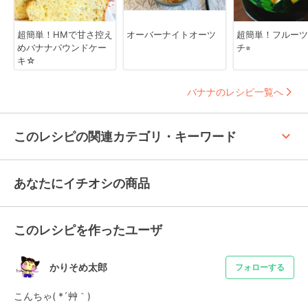
超簡単！HMで甘さ控え
オーバーナイトオーツ
超簡単！フルーツ
めバナナパウンドケー
チ⭐︎
キ☆
バナナのレシピ一覧へ
keyboard_arrow_up
このレシピの関連カテゴリ・キーワード
あなたにイチオシの商品
このレシピを作ったユーザ
かりそめ太郎
フォローする
こんちゃ( *´艸｀)
