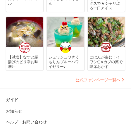
ル
ん
クスで★シャリぷ
る一口アイス
【減塩】なすと絹
シュワシュワ☆く
ごはんが進む！イ
揚げのピリ辛お味
もりんブルーハワ
ワシ缶×カブの葉で
噌汁
イゼリー♪
即席おかず
公式ファンページ一覧へ
ガイド
お知らせ
ヘルプ・お問い合わせ