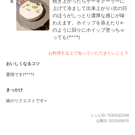
5
焼き上がったらケーキクーラーに

上げて冷まして出来上がり♪次の日
のほうがしっとり濃厚な感じが味
わえます。ホイップを添えたり←
のように回りにホイップ塗っちゃ
っても(*^^*)
お料理する上で知っていただきたいこと
おいしくなるコツ
愛情です(*^^*)
きっかけ
娘のリクエストです⭐
レシピID:
1530022356
公開日:
2023/09/10