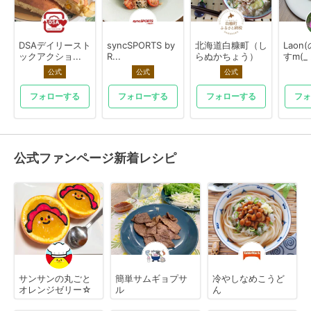
DSAデイリースト
syncSPORTS by
北海道白糠町（し
Laon
ックアクショ...
R...
らぬかちょう）
すm(_ .
公式
公式
公式
フォローする
フォローする
フォローする
フォ
公式ファンページ新着レシピ
サンサンの丸ごと
簡単サムギョプサ
冷やしなめこうど
オレンジゼリー☆
ル
ん