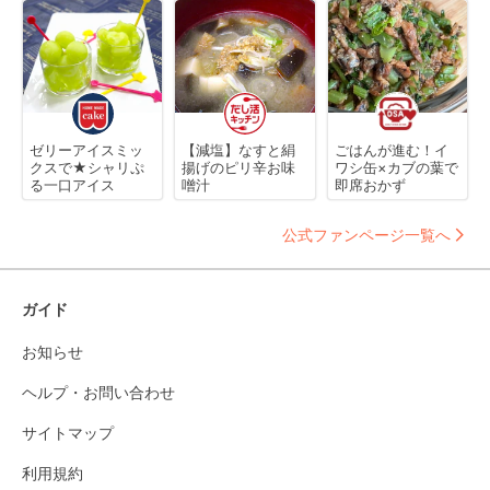
ゼリーアイスミッ
【減塩】なすと絹
ごはんが進む！イ
クスで★シャリぷ
揚げのピリ辛お味
ワシ缶×カブの葉で
る一口アイス
噌汁
即席おかず
公式ファンページ一覧へ
ガイド
お知らせ
ヘルプ・お問い合わせ
サイトマップ
利用規約