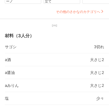
ーノ
立て
その他のさかなのカテゴリへ
【PR】
材料（3人分）
サゴシ
3切れ
a酒
大さじ2
a醤油
大さじ2
aみりん
大さじ2
塩
少々