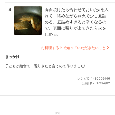
4
両面焼けたら合わせておいたaを入
れて、絡めながら弱火で少し煮詰
める。煮詰めすぎると辛くなるの
で、表面に照りが出てきたら火を
止める。
お料理する上で知っていただきたいこと
きっかけ
子どもが給食で一番好きだと言うので作りました!
レシピID:
1480009146
公開日:
2017/04/02
【PR】