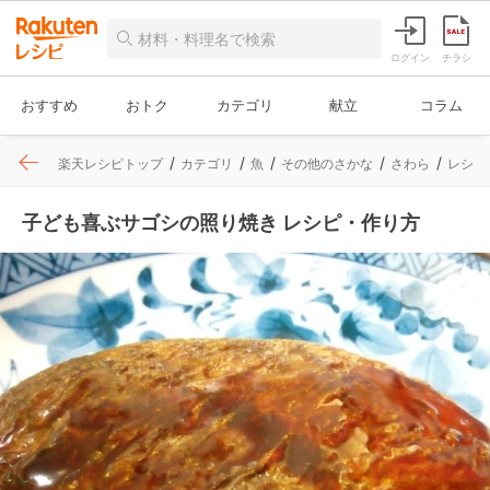
ログイン
チラシ
おすすめ
おトク
カテゴリ
献立
コラム
楽天レシピトップ
カテゴリ
魚
その他のさかな
さわら
レシピ
子ども喜ぶサゴシの照り焼き レシピ・作り方