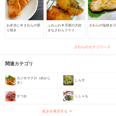
お弁当に☆さわらの照
ふわふわ☆旦那の大好
さわらの塩焼き◎
り焼き
きなさわらフライ
さわらのカテゴリへ
関連カテゴリ
カジキマグロ（めかじ
しらす
き）
かつお
ししゃも
続きを表示する