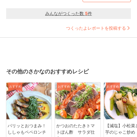
みんながつくった数
5
件
つくったよレポートを投稿する
その他のさかなのおすすめレシピ
おすすめ
おすすめ
おすすめ
パリッとおつまみ！
かつおのたたきトマ
【減塩】小松菜
ししゃもペペロンチ
トぽん酢 サラダ仕
芋のじゃこ炒め