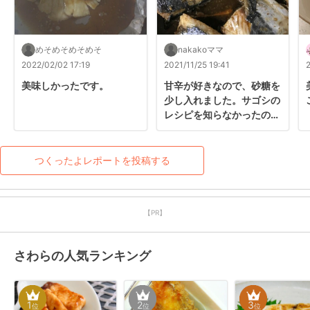
めそめそめそめそ
nakakoママ
2022/02/02 17:19
2021/11/25 19:41
美味しかったです。
甘辛が好きなので、砂糖を
少し入れました。サゴシの
レシピを知らなかったので
助かりえ。
つくったよレポートを投稿する
【PR】
さわらの人気ランキング
1
2
3
位
位
位