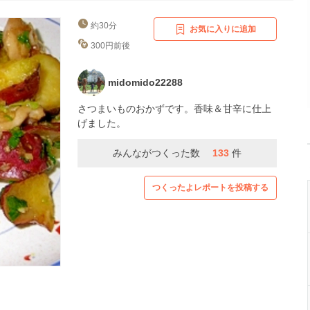
約30分
お気に入りに追加
300円前後
midomido22288
さつまいものおかずです。香味＆甘辛に仕上
げました。
みんながつくった数
133
件
つくったよレポートを投稿する