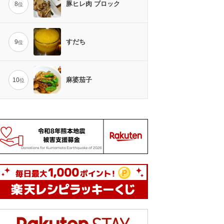
豚ヒレ肉 ブロック
8
位
すだち
9
位
麻婆茄子
10
位