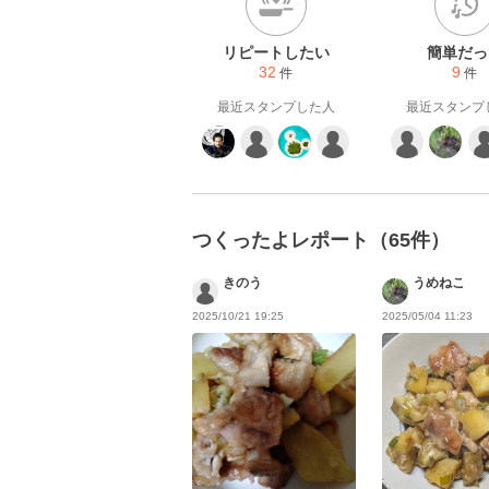
リピートしたい
簡単だっ
32
9
件
件
最近スタンプした人
最近スタンプ
つくったよレポート（65件）
きのう
うめねこ
2025/10/21 19:25
2025/05/04 11:23