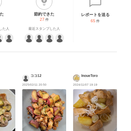
た
節約できた
レポートを送る
27
件
65
件
した人
最近スタンプした人
ココ12
InoueToro
2025/02/11 20:50
2024/11/07 19:19