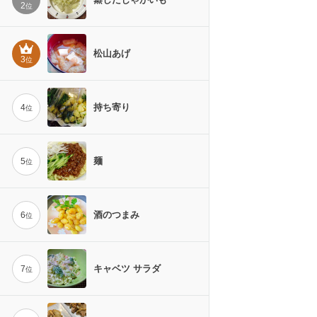
2
位
松山あげ
3
位
持ち寄り
4
位
麺
5
位
酒のつまみ
6
位
キャベツ サラダ
7
位