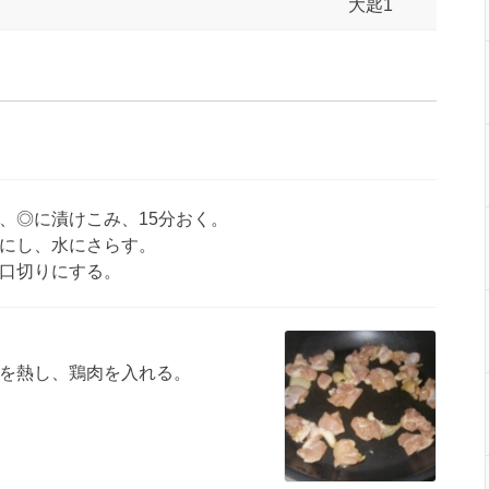
大匙1
、◎に漬けこみ、15分おく。
にし、水にさらす。
口切りにする。
を熱し、鶏肉を入れる。