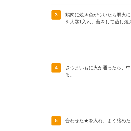
3
鶏肉に焼き色がついたら弱火に
を大匙1入れ、蓋をして蒸し焼
4
さつまいもに火が通ったら、中
る。
5
合わせた★を入れ、よく絡めた