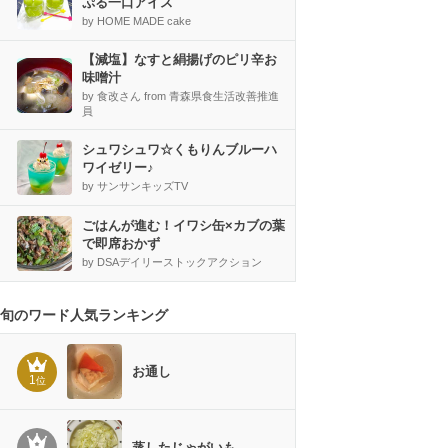
ぷる一口アイス
by HOME MADE cake
【減塩】なすと絹揚げのピリ辛お
味噌汁
by 食改さん from 青森県食生活改善推進
員
シュワシュワ☆くもりんブルーハ
ワイゼリー♪
by サンサンキッズTV
ごはんが進む！イワシ缶×カブの葉
で即席おかず
by DSAデイリーストックアクション
旬のワード人気ランキング
お通し
1
位
蒸したじゃがいも