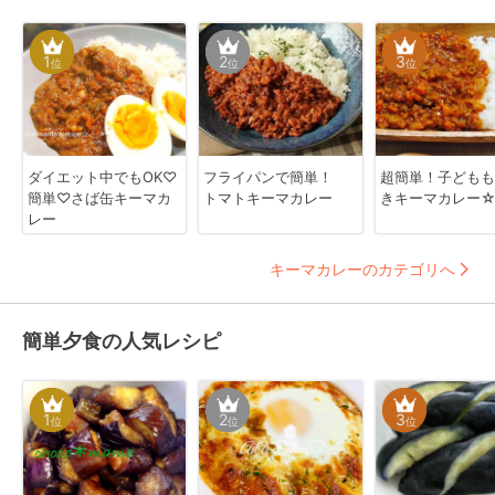
1
2
3
位
位
位
ダイエット中でもOK♡
フライパンで簡単！
超簡単！子どもも
簡単♡さば缶キーマカ
トマトキーマカレー
きキーマカレー
レー
キーマカレーのカテゴリへ
簡単夕食の人気レシピ
1
2
3
位
位
位