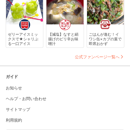
ゼリーアイスミッ
【減塩】なすと絹
ごはんが進む！イ
クスで★シャリぷ
揚げのピリ辛お味
ワシ缶×カブの葉で
る一口アイス
噌汁
即席おかず
公式ファンページ一覧へ
ガイド
お知らせ
ヘルプ・お問い合わせ
サイトマップ
利用規約