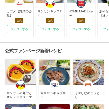
カゴメ【野菜の会
サンサンキッズT
HOME MADE ca
あやな
社】
V
ke
（返レ
公式
公式
公式
フォローする
フォローする
フォローする
フォ
公式ファンページ新着レシピ
サンサンの丸ごと
簡単サムギョプサ
冷やしなめこうど
オレンジゼリー☆
ル
ん