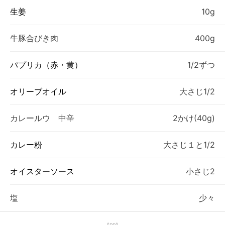
生姜
10g
牛豚合びき肉
400g
パプリカ（赤・黄）
1/2ずつ
オリーブオイル
大さじ1/2
カレールウ 中辛
2かけ(40g)
カレー粉
大さじ１と1/2
オイスターソース
小さじ2
塩
少々