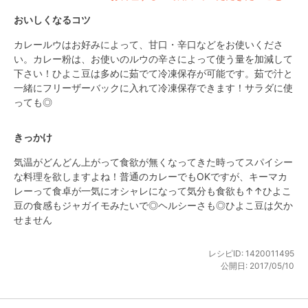
おいしくなるコツ
カレールウはお好みによって、甘口・辛口などをお使いくださ
い。カレー粉は、お使いのルウの辛さによって使う量を加減して
下さい！ひよこ豆は多めに茹でて冷凍保存が可能です。茹で汁と
一緒にフリーザーバックに入れて冷凍保存できます！サラダに使
っても◎
きっかけ
気温がどんどん上がって食欲が無くなってきた時ってスパイシー
な料理を欲しますよね！普通のカレーでもOKですが、キーマカ
レーって食卓が一気にオシャレになって気分も食欲も↑↑ひよこ
豆の食感もジャガイモみたいで◎ヘルシーさも◎ひよこ豆は欠か
せません
レシピID:
1420011495
公開日:
2017/05/10