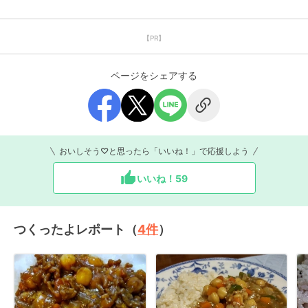
【PR】
ページをシェアする
おいしそう♡と思ったら「いいね！」で応援しよう
いいね！
59
つくったよレポート（
4
件
）