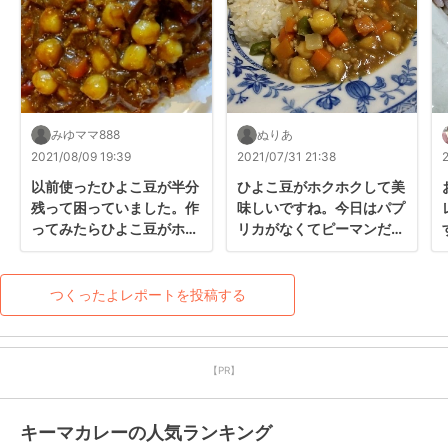
みゆママ888
ぬりあ
2021/08/09 19:39
2021/07/31 21:38
以前使ったひよこ豆が半分
ひよこ豆がホクホクして美
残って困っていました。作
味しいですね。今日はパプ
ってみたらひよこ豆がホッ
リカがなくてピーマンだっ
コリ、意外な美味しさでし
たのでまた作ります！
た。残り物整理のためだっ
たはずが…またお豆、買っ
つくったよレポートを投稿する
てリピします！
【PR】
キーマカレーの人気ランキング