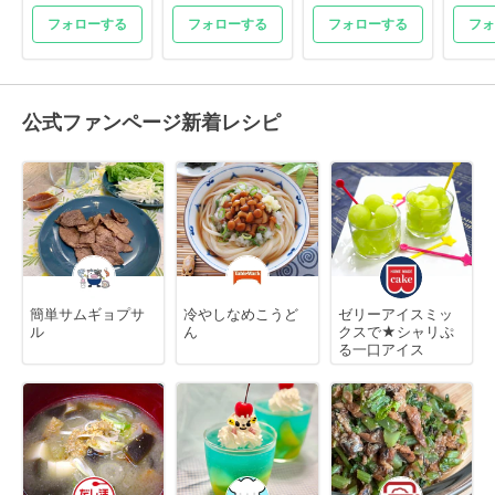
フォローする
フォローする
フォローする
フォ
公式ファンページ新着レシピ
簡単サムギョプサ
冷やしなめこうど
ゼリーアイスミッ
ル
ん
クスで★シャリぷ
る一口アイス