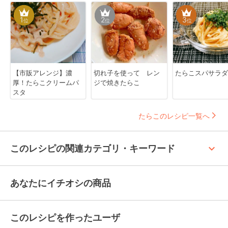
1
2
3
位
位
位
【市販アレンジ】濃
切れ子を使って レン
たらこスパサラダ
厚！たらこクリームパ
ジで焼きたらこ
スタ
たらこのレシピ一覧へ
keyboard_arrow_up
このレシピの関連カテゴリ・キーワード
あなたにイチオシの商品
このレシピを作ったユーザ