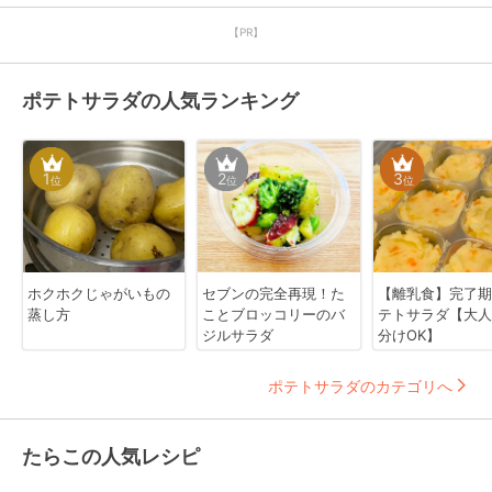
【PR】
ポテトサラダの人気ランキング
1
2
3
位
位
位
ホクホクじゃがいもの
セブンの完全再現！た
【離乳食】完了期
蒸し方
ことブロッコリーのバ
テトサラダ【大人
ジルサラダ
分けOK】
ポテトサラダのカテゴリへ
たらこの人気レシピ