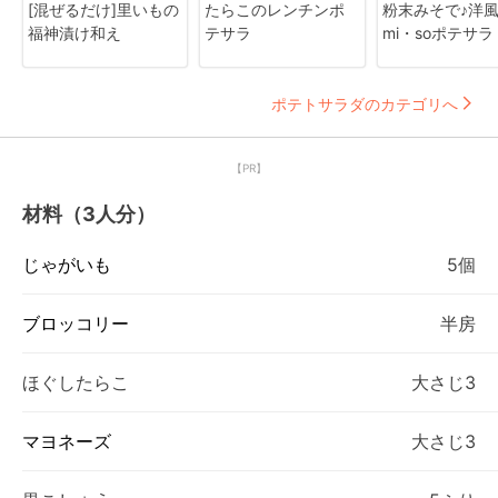
[混ぜるだけ]里いもの
たらこのレンチンポ
粉末みそで♪洋風
福神漬け和え
テサラ
mi・soポテサラ
ポテトサラダのカテゴリへ
【PR】
材料（3人分）
じゃがいも
5個
ブロッコリー
半房
ほぐしたらこ
大さじ3
マヨネーズ
大さじ3