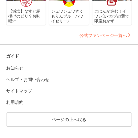
【減塩】なすと絹
シュワシュワ☆く
ごはんが進む！イ
揚げのピリ辛お味
もりんブルーハワ
ワシ缶×カブの葉で
噌汁
イゼリー♪
即席おかず
公式ファンページ一覧へ
ガイド
お知らせ
ヘルプ・お問い合わせ
サイトマップ
利用規約
ページの上へ戻る