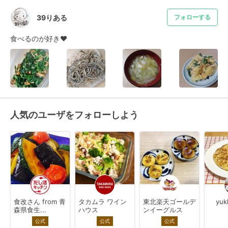
39りある
フォローする
食べるのが好き❤️
人気のユーザをフォローしよう
食改さん from 青
タカムラ ワイン
東北楽天ゴールデ
yuk
森県食生...
ハウス
ンイーグルス
公式
公式
公式