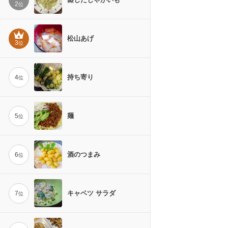
2
位
松山あげ
3
位
持ち寄り
4
位
麺
5
位
酒のつまみ
6
位
キャベツ サラダ
7
位