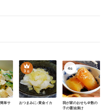
4
位
3
位
簡単サ
おつまみに♪黄金イカ
我が家のおせち＠数の
子の醤油漬け