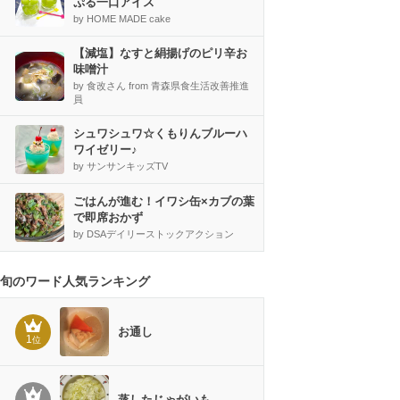
ぷる一口アイス
by HOME MADE cake
【減塩】なすと絹揚げのピリ辛お
味噌汁
by 食改さん from 青森県食生活改善推進
員
シュワシュワ☆くもりんブルーハ
ワイゼリー♪
by サンサンキッズTV
ごはんが進む！イワシ缶×カブの葉
で即席おかず
by DSAデイリーストックアクション
旬のワード人気ランキング
お通し
1
位
蒸したじゃがいも