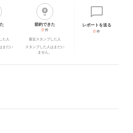
た
節約できた
レポートを送る
0
件
0
件
した人
最近スタンプした人
はまだい
スタンプした人はまだい
。
ません。