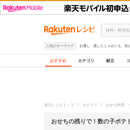
人気のキーワード
お通し
蒸したじゃがいも
松
おすすめ
カテゴリ
献立
楽天レシピトップ
カテゴリ
おせち料理
おせちの残りで！数の子ポテ