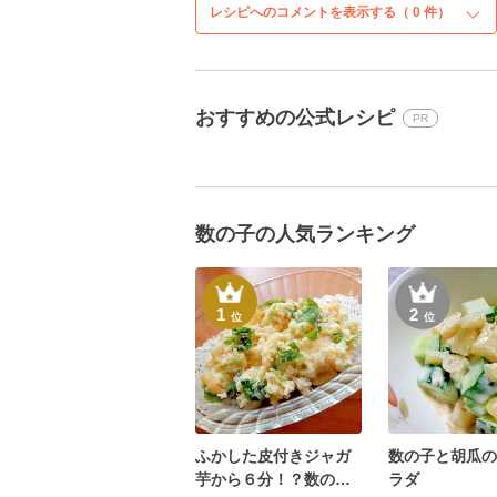
レシピへのコメントを表示する（
0
件）
おすすめの公式レシピ
PR
数の子の人気ランキング
1
2
位
位
ふかした皮付きジャガ
数の子と胡瓜の
芋から６分！？数の子
ラダ