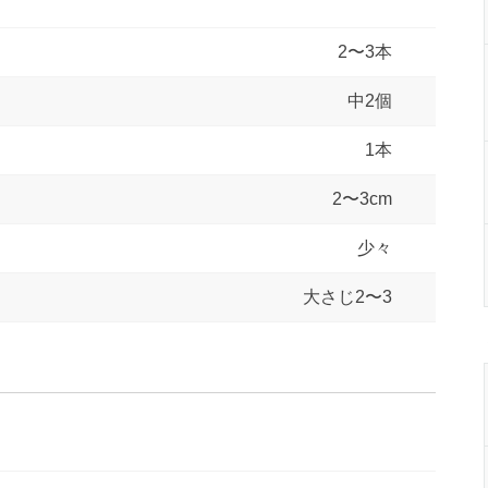
2〜3本
中2個
1本
2〜3cm
少々
大さじ2〜3