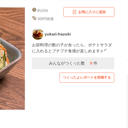
約15分
お気に入りに追加
300円前後
yukari-hazuki
お節料理の数の子が余ったら、ポテトサラダ
に入れるとプチプチ食感が楽しめます♬*ﾟ
みんながつくった数
0
件
つくったよレポートを投稿する