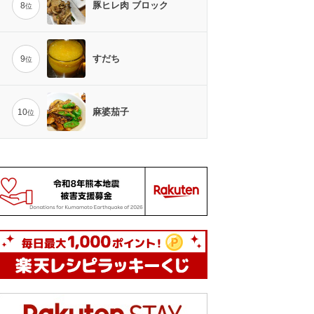
豚ヒレ肉 ブロック
8
位
すだち
9
位
麻婆茄子
10
位