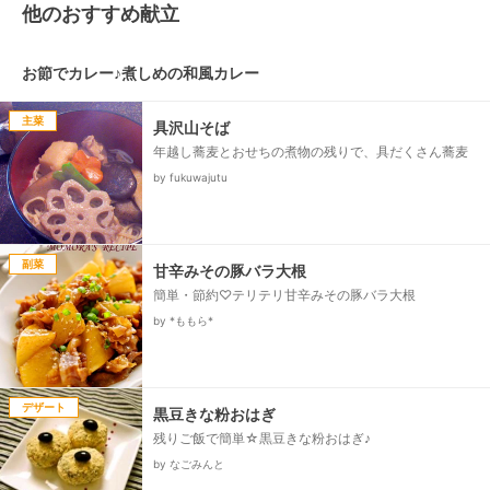
他のおすすめ献立
お節でカレー♪煮しめの和風カレー
主菜
具沢山そば
年越し蕎麦とおせちの煮物の残りで、具だくさん蕎麦
by fukuwajutu
副菜
甘辛みその豚バラ大根
簡単・節約♡テリテリ甘辛みその豚バラ大根
by *ももら*
デザート
黒豆きな粉おはぎ
残りご飯で簡単☆黒豆きな粉おはぎ♪
by なごみんと