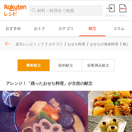
ログイン
チラシ
おすすめ
おトク
カテゴリ
献立
コラム
楽天レシピトップ
カテゴリ
おせち料理
おせちの海老料理
献立
簡単献立
節約献立
栄養満点献立
アレンジ！「残ったおせち料理」が主役の献立