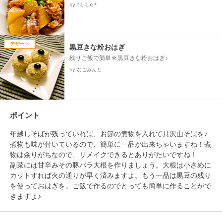
by *ももら*
デザート
黒豆きな粉おはぎ
残りご飯で簡単☆黒豆きな粉おはぎ♪
by なごみんと
ポイント
年越しそばが残っていれば、お節の煮物を入れて具沢山そばを♪
煮物も味が付いているので、簡単に一品が出来ちゃいますね！煮
物は余りがちなので、リメイクできるとありがたいですね！

副菜には甘辛みその豚バラ大根を作りましょう。大根は小さめに
カットすれば火の通りが早く済みますよ。もう一品は黒豆の残り
を使っておはぎを。ご飯で作るのでとっても簡単に作ることがで
きますよ♪