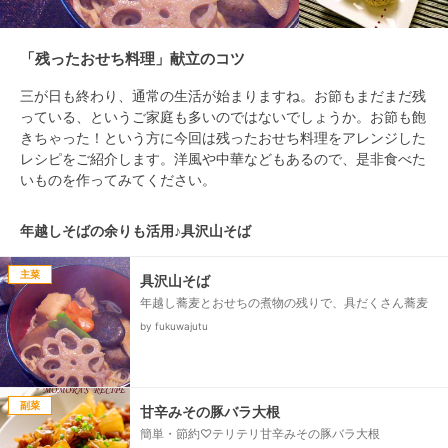
「残ったおせち料理」献立のコツ
三が日も終わり、通常の生活が始まりますね。お節もまだまだ残
っている、というご家庭も多いのではないでしょうか。お節も飽
きちゃった！という方に今回は残ったおせち料理をアレンジした
レシピをご紹介します。洋風や中華などもあるので、是非食べた
いものを作ってみてください。
年越しそばの余りも活用♪具沢山そば
主菜
具沢山そば
年越し蕎麦とおせちの煮物の残りで、具だくさん蕎麦
by fukuwajutu
副菜
甘辛みその豚バラ大根
簡単・節約♡テリテリ甘辛みその豚バラ大根