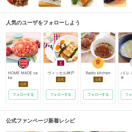
人気のユーザをフォローしよう
HOME MADE ca
ヴィッセル神戸
Radio kitchen
♪ドレミ
ke
☆
公式
公式
公式
フォローする
フォローする
フォローする
フォ
公式ファンページ新着レシピ