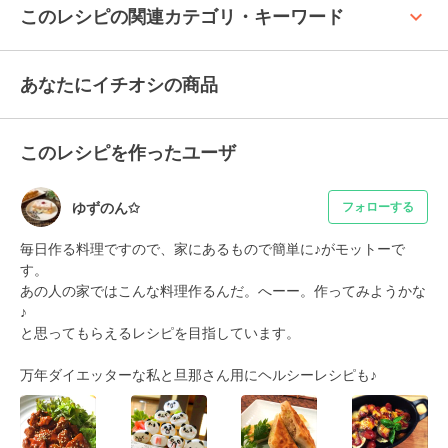
keyboard_arrow_up
このレシピの関連カテゴリ・キーワード
あなたにイチオシの商品
このレシピを作ったユーザ
ゆずのん✩
フォローする
毎日作る料理ですので、家にあるもので簡単に♪がモットーで
す。

あの人の家ではこんな料理作るんだ。へーー。作ってみようかな
♪

と思ってもらえるレシピを目指しています。

万年ダイエッターな私と旦那さん用にヘルシーレシピも♪