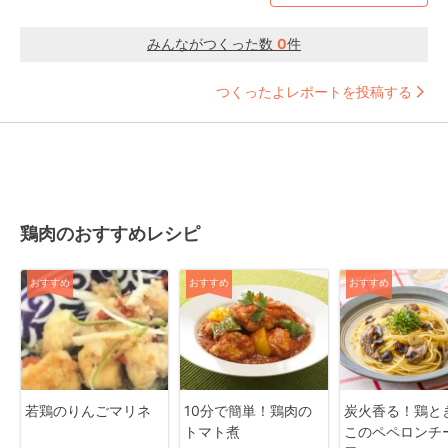
みんながつくった数
0
件
つくったよレポートを投稿する
鶏肉のおすすめレシピ
おすすめ
おすすめ
おすすめ
若鶏のりんごマリネ
10分で簡単！鶏肉の
炭火香る！鶏と
トマト煮
このペペロンチ