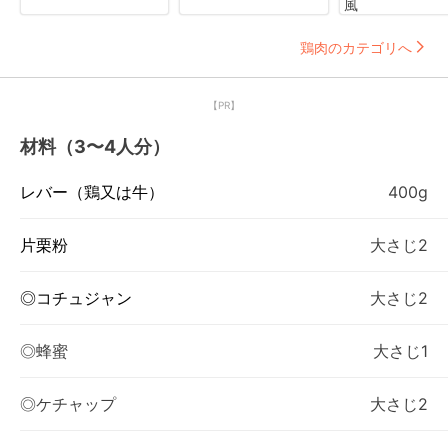
風
鶏肉のカテゴリへ
【PR】
材料（3〜4人分）
レバー（鶏又は牛）
400g
片栗粉
大さじ2
◎コチュジャン
大さじ2
◎蜂蜜
大さじ1
◎ケチャップ
大さじ2