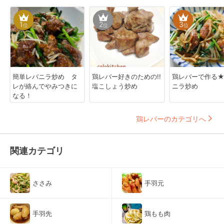
1
2
3
位
位
位
簡単レバニラ炒め タ
鶏レバー好きのための!!
鶏レバーで作る
レが絡んでやみつきに
塩こしょう炒め
ニラ炒め
なる！
鶏レバーのカテゴリへ
関連カテゴリ
ささみ
手羽元
手羽先
鶏もも肉