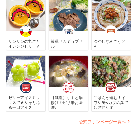
サンサンの丸ごと
簡単サムギョプサ
冷やしなめこうど
オレンジゼリー☆
ル
ん
ゼリーアイスミッ
【減塩】なすと絹
ごはんが進む！イ
クスで★シャリぷ
揚げのピリ辛お味
ワシ缶×カブの葉で
る一口アイス
噌汁
即席おかず
公式ファンページ一覧へ