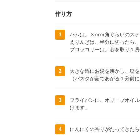
作り方
1
ハムは、３ｍｍ角ぐらいのステ
えりんぎは、半分に切ったら、
ブロッコリーは、芯を取り１房
2
大きな鍋にお湯を沸かし、塩を
（パスタが茹であがる１分前に
3
フライパンに、オリーブオイル
けます。
4
にんにくの香りがたってきたら