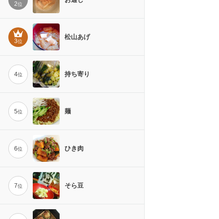
2
位
松山あげ
3
位
持ち寄り
4
位
麺
5
位
ひき肉
6
位
そら豆
7
位