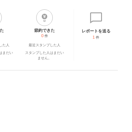
/morikun80/
た
節約できた
レポートを送る
0
件
1
件
した人
最近スタンプした人
はまだい
スタンプした人はまだい
。
ません。