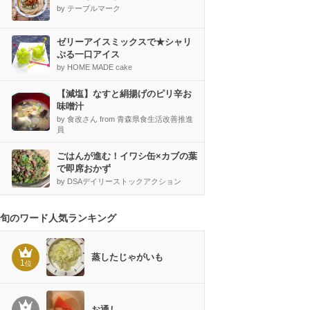
by テーブルマーク
ゼリーアイスミックスで★シャリ
ぷる一口アイス
by HOME MADE cake
【減塩】なすと絹揚げのピリ辛お
味噌汁
by 食改さん from 青森県食生活改善推進
員
ごはんが進む！イワシ缶×カブの葉
で即席おかず
by DSAデイリーストックアクション
旬のワード人気ランキング
蒸したじゃがいも
1
位
お通し