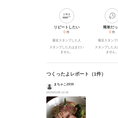
http://plaza.rakuten.co.jp
リピートしたい
簡単だっ
0
0
件
件
最近スタンプした人
最近スタンプ
スタンプした人はまだい
スタンプした人
ません。
ません
つくったよレポート（1件）
まちゃこ2939
2015/01/06 12:18