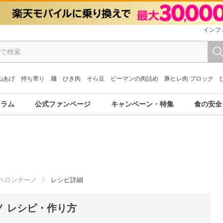
インフ
山あげ
持ち寄り
麺
ひき肉
そら豆
ピーマンの肉詰め
豚ヒレ肉 ブロック
コラム
公式ファンページ
キャンペーン・特集
食の安全
ペロンチーノ
レシピ詳細
 レシピ・作り方