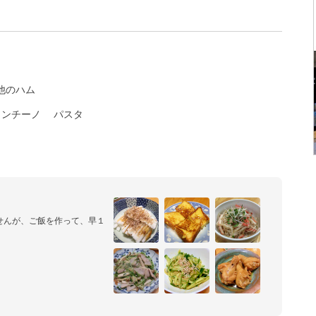
他のハム
ロンチーノ
パスタ
せんが、ご飯を作って、早１
日々がんばっております。

載していきますので、よかっ
ちゃって兼業主夫　（ブロ