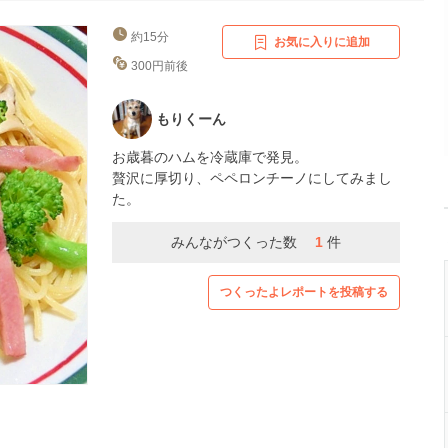
約15分
お気に入りに追加
300円前後
もりくーん
お歳暮のハムを冷蔵庫で発見。
贅沢に厚切り、ペペロンチーノにしてみまし
た。
みんながつくった数
1
件
つくったよレポートを投稿する