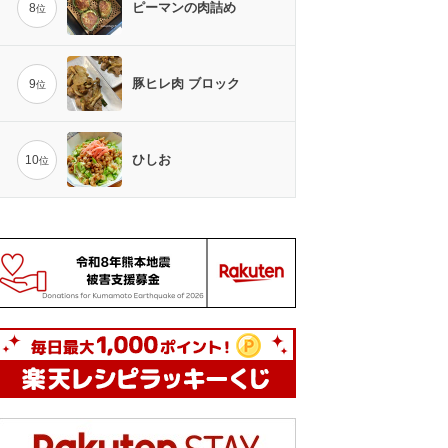
ピーマンの肉詰め
8
位
豚ヒレ肉 ブロック
9
位
ひしお
10
位