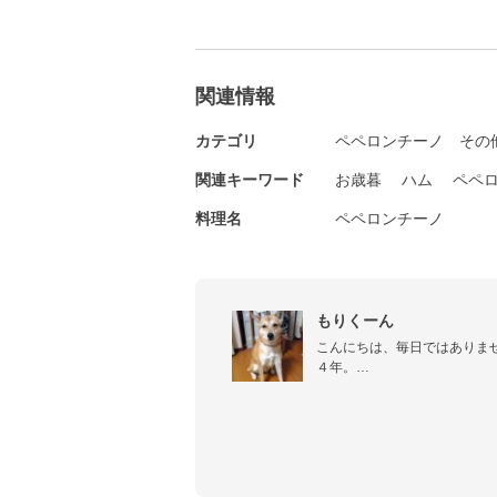
関連情報
カテゴリ
ペペロンチーノ
その
関連キーワード
お歳暮
ハム
ペペ
料理名
ペペロンチーノ
もりくーん
こんにちは、毎日ではありま
４年。

なんちゃって兼業主夫として、
簡単・適当レシピを中心に掲
たら　覗いていって下さい。

毎日の生活をつづった、なん