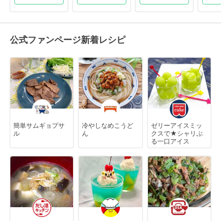
公式ファンページ新着レシピ
簡単サムギョプサ
冷やしなめこうど
ゼリーアイスミッ
ル
ん
クスで★シャリぷ
る一口アイス