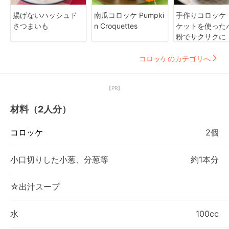
揚げないハッシュド
南瓜コロッケ Pumpki
手作りコロッケ
さつまいも
n Croquettes
ケットを使った
粉でサクサクに
コロッケのカテゴリへ
【PR】
材料（2人分）
コロッケ
2個
小口切りした小葱、分葱等
約1本分
☆出汁スープ
水
100cc