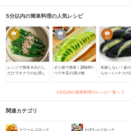
5分以内の簡単料理の人気レシピ
1
2
3
位
位
位
レンジで簡単☆白だし
ポリ袋で簡単！調味料1
失敗しない！皮の
だけでオクラのお浸し
つで☆瓜の漬け物
らか～い♪ナスの
5分以内の簡単料理のレシピ一覧へ
関連カテゴリ
クリームコロッケ
かぼちゃコロッケ