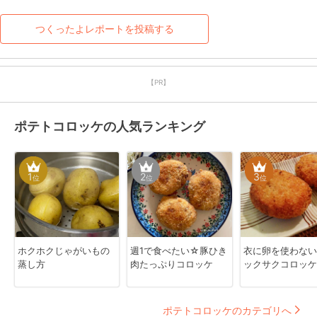
つくったよレポートを投稿する
【PR】
ポテトコロッケの人気ランキング
1
2
3
位
位
位
ホクホクじゃがいもの
週1で食べたい☆豚ひき
衣に卵を使わない
蒸し方
肉たっぷりコロッケ
ックサクコロッケ
ポテトコロッケのカテゴリへ