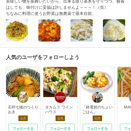
美味しい物を振舞いたいから、出来る限り基本を守りつつ、横着
はしても、味付けに妥協は許しませんよ～～～！（笑）

ちなみに料理に使うお野菜は無農薬で基本自前。
人気のユーザをフォローしよう
石狩七穂のつくり
タカムラ ワイン
「終電前のちょい
MA
おき
ハウス
ごはん」
公式
公式
公式
フォローする
フォローする
フォローする
フォ