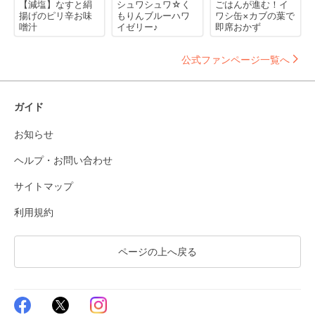
【減塩】なすと絹
シュワシュワ☆く
ごはんが進む！イ
揚げのピリ辛お味
もりんブルーハワ
ワシ缶×カブの葉で
噌汁
イゼリー♪
即席おかず
公式ファンページ一覧へ
ガイド
お知らせ
ヘルプ・お問い合わせ
サイトマップ
利用規約
ページの上へ戻る