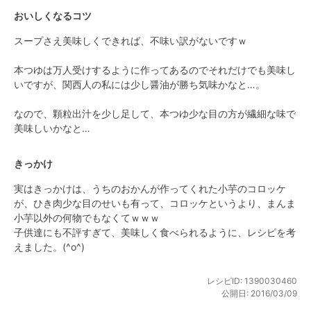
おいしくなるコツ
スープさえ美味しくできれば、不味い訳がないですｗ

本つゆは万人受けするように作ってあるのでそれだけでも美味し
いですが、関西人の私には少し醤油が勝ち気味かなと…。

なので、顆粒出汁を少し足して、本つゆ少な目の方が繊細な味で
美味しいかなと…
きっかけ
実はきっかけは、うちのおかんが作ってくれた小芋のコロッケ
が、ひき肉少な目のせいも有って、コロッケというより、まんま
小芋以外の何物でもなくてｗｗｗ

子供達にも不評すぎて、美味しく食べられるように、レシピを考
えました。(^o^)
レシピID:
1390030460
公開日:
2016/03/09