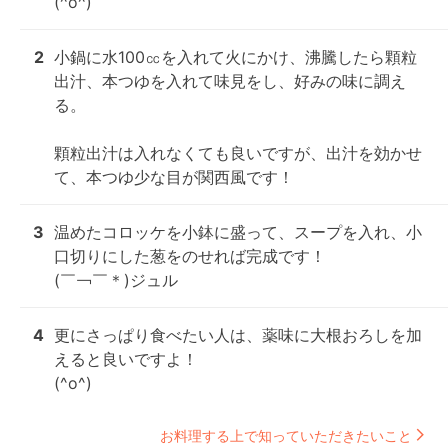
(^o^)
2
小鍋に水100㏄を入れて火にかけ、沸騰したら顆粒
出汁、本つゆを入れて味見をし、好みの味に調え
る。

顆粒出汁は入れなくても良いですが、出汁を効かせ
て、本つゆ少な目が関西風です！
3
温めたコロッケを小鉢に盛って、スープを入れ、小
口切りにした葱をのせれば完成です！

(￣￢￣＊)ジュル
4
更にさっぱり食べたい人は、薬味に大根おろしを加
えると良いですよ！

(^o^)
お料理する上で知っていただきたいこと