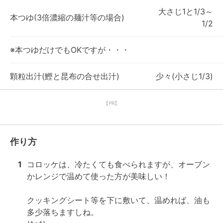
大さじ1と1/3～
本つゆ(3倍濃縮の麺汁等の場合)
1/2
※本つゆだけでもOKですが・・・
顆粒出汁(鰹と昆布の合せ出汁)
少々(小さじ1/3)
【PR】
作り方
1
コロッケは、冷たくても食べられますが、オーブン
かレンジで温めて使った方が美味しい！

クッキングシート等を下に敷いて、温めれば、油も
多少落ちますしね。
