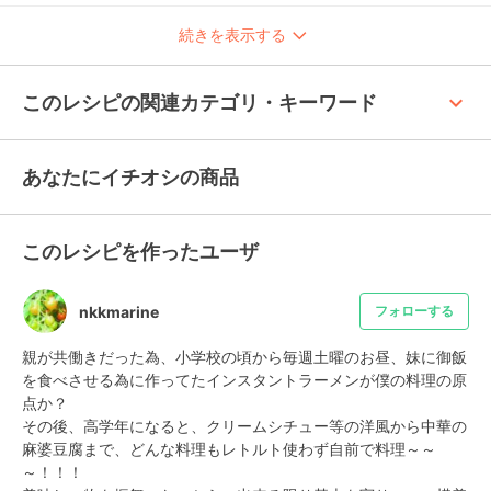
続きを表示する
keyboard_arrow_up
このレシピの関連カテゴリ・キーワード
あなたにイチオシの商品
このレシピを作ったユーザ
nkkmarine
フォローする
親が共働きだった為、小学校の頃から毎週土曜のお昼、妹に御飯
を食べさせる為に作ってたインスタントラーメンが僕の料理の原
点か？

その後、高学年になると、クリームシチュー等の洋風から中華の
麻婆豆腐まで、どんな料理もレトルト使わず自前で料理～～
～！！！
