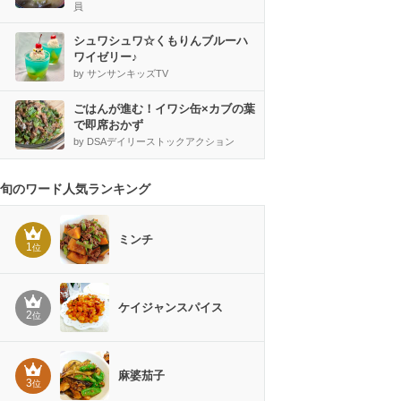
員
シュワシュワ☆くもりんブルーハ
ワイゼリー♪
by サンサンキッズTV
ごはんが進む！イワシ缶×カブの葉
で即席おかず
by DSAデイリーストックアクション
旬のワード人気ランキング
ミンチ
1
位
ケイジャンスパイス
2
位
麻婆茄子
3
位