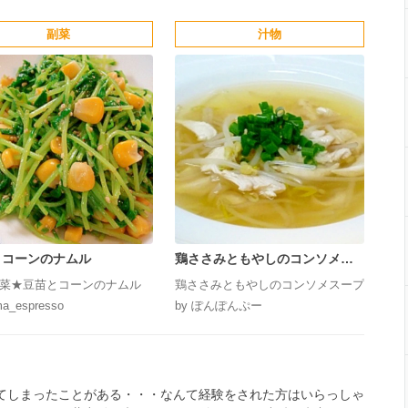
副菜
汁物
とコーンのナムル
鶏ささみともやしのコンソメス
ープ
菜★豆苗とコーンのナムル
鶏ささみともやしのコンソメスープ
ma_espresso
by ぽんぽんぷー
てしまったことがある・・・なんて経験をされた方はいらっしゃ