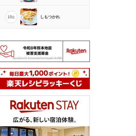
しもつかれ
10
位