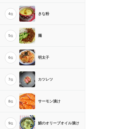
きな粉
4
位
麺
5
位
明太子
6
位
カツレツ
7
位
サーモン漬け
8
位
鯖のオリーブオイル漬け
9
位