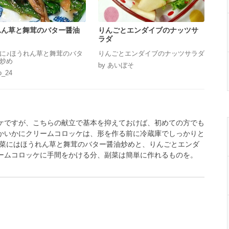
れん草と舞茸のバター醤油
りんごとエンダイブのナッツサ
ラダ
に♪ほうれん草と舞茸のバタ
りんごとエンダイブのナッツサラダ
炒め
by あいぼそ
o_24
ケですが、こちらの献立で基本を抑えておけば、初めての方でも
かいかにクリームコロッケは、形を作る前に冷蔵庫でしっかりと
副菜にはほうれん草と舞茸のバター醤油炒めと、りんごとエンダ
ームコロッケに手間をかける分、副菜は簡単に作れるものを。