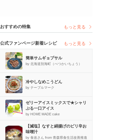
おすすめの特集
もっと見る
公式ファンページ新着レシピ
もっと見る
簡単サムギョプサル
by 北海道別海町（べつかいちょう）
冷やしなめこうどん
by テーブルマーク
ゼリーアイスミックスで★シャリ
ぷる一口アイス
by HOME MADE cake
【減塩】なすと絹揚げのピリ辛お
味噌汁
by 食改さん from 青森県食生活改善推進