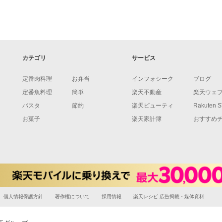
カテゴリ
サービス
定番肉料理
お弁当
インフォシーク
ブログ
定番魚料理
簡単
楽天不動産
楽天ウェ
パスタ
節約
楽天ビューティ
Rakuten 
お菓子
楽天家計簿
おすすめ
個人情報保護方針
著作権について
採用情報
楽天レシピ 広告掲載・媒体資料