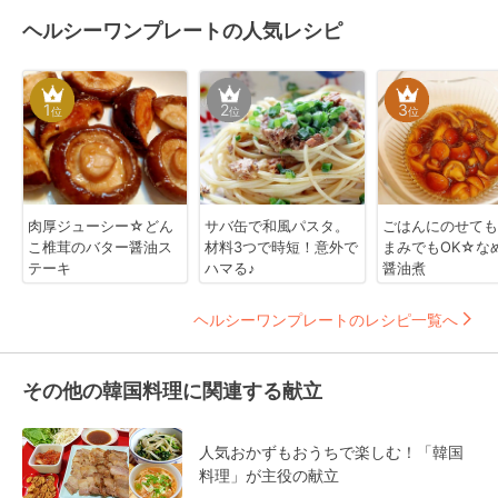
ヘルシーワンプレートの人気レシピ
1
2
3
位
位
位
肉厚ジューシー☆どん
サバ缶で和風パスタ。
ごはんにのせても
こ椎茸のバター醤油ス
材料3つで時短！意外で
まみでもOK☆な
テーキ
ハマる♪
醤油煮
ヘルシーワンプレートのレシピ一覧へ
その他の韓国料理に関連する献立
人気おかずもおうちで楽しむ！「韓国
料理」が主役の献立