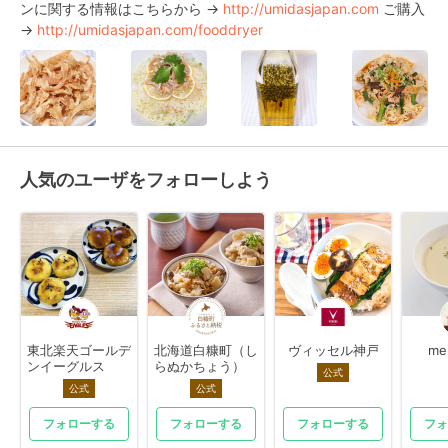
ンに関する情報はこちらから → 
http://umidasjapan.com
 ご購入 
→ 
http://umidasjapan.com/fooddryer
人気のユーザをフォローしよう
東北楽天ゴールデ
北海道白糠町（し
ヴィッセル神戸
me
ンイーグルス
らぬかちょう）
公式
公式
公式
フォローする
フォローする
フォローする
フォ