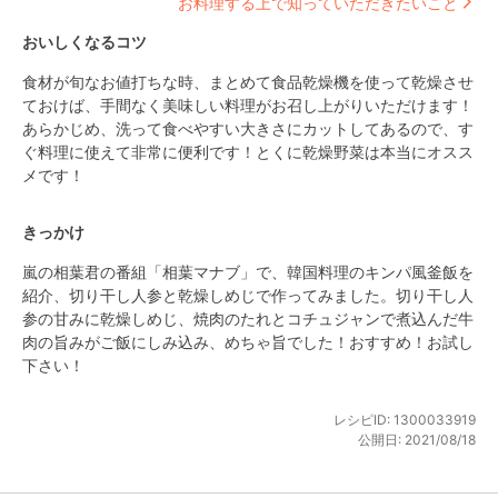
お料理する上で知っていただきたいこと
おいしくなるコツ
食材が旬なお値打ちな時、まとめて食品乾燥機を使って乾燥させ
ておけば、手間なく美味しい料理がお召し上がりいただけます！
あらかじめ、洗って食べやすい大きさにカットしてあるので、す
ぐ料理に使えて非常に便利です！とくに乾燥野菜は本当にオスス
メです！
きっかけ
嵐の相葉君の番組「相葉マナブ」で、韓国料理のキンパ風釜飯を
紹介、切り干し人参と乾燥しめじで作ってみました。切り干し人
参の甘みに乾燥しめじ、焼肉のたれとコチュジャンで煮込んだ牛
肉の旨みがご飯にしみ込み、めちゃ旨でした！おすすめ！お試し
下さい！
レシピID:
1300033919
公開日:
2021/08/18