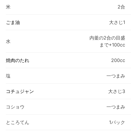
米
2合
ごま油
大さじ1
内釜の2合の目盛
水
まで+100cc
焼肉のたれ
200cc
塩
一つまみ
コチュジャン
大さじ3
コショウ
一つまみ
ところてん
1パック