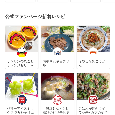
公式ファンページ新着レシピ
サンサンの丸ごと
簡単サムギョプサ
冷やしなめこうど
オレンジゼリー☆
ル
ん
ゼリーアイスミッ
【減塩】なすと絹
ごはんが進む！イ
クスで★シャリぷ
揚げのピリ辛お味
ワシ缶×カブの葉で