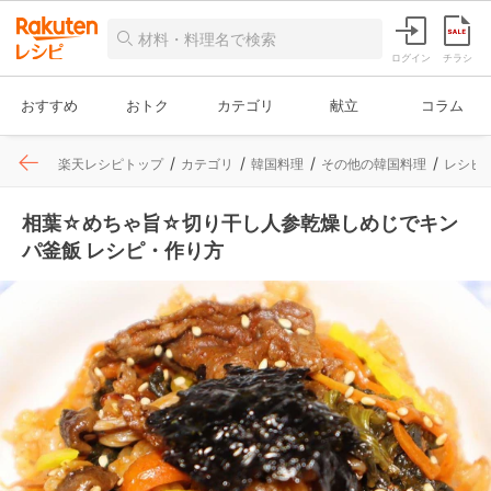
ログイン
チラシ
おすすめ
おトク
カテゴリ
献立
コラム
楽天レシピトップ
カテゴリ
韓国料理
その他の韓国料理
レシピ
相葉☆めちゃ旨☆切り干し人参乾燥しめじでキン
パ釜飯 レシピ・作り方