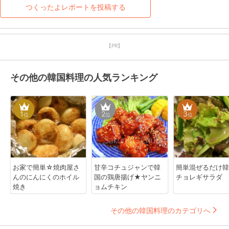
つくったよレポートを投稿する
【PR】
その他の韓国料理の人気ランキング
1
2
3
位
位
位
お家で簡単☆焼肉屋さ
甘辛コチュジャンで韓
簡単混ぜるだけ韓
んのにんにくのホイル
国の鶏唐揚げ★ヤンニ
チョレギサラダ
焼き
ョムチキン
その他の韓国料理のカテゴリへ