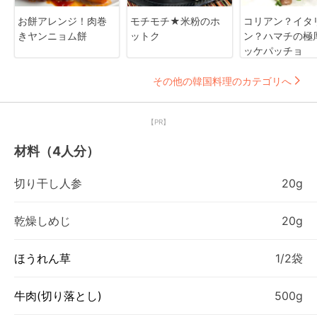
お餅アレンジ！肉巻
モチモチ★米粉のホ
コリアン？イタ
きヤンニョム餅
ットク
ン？ハマチの極
ッケパッチョ
その他の韓国料理のカテゴリへ
【PR】
材料（4人分）
切り干し人参
20g
乾燥しめじ
20g
ほうれん草
1/2袋
牛肉(切り落とし)
500g