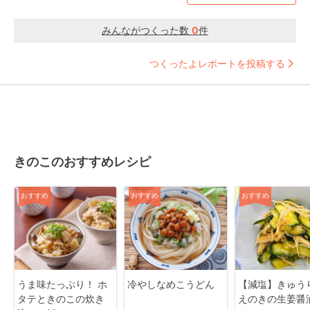
みんながつくった数
0
件
つくったよレポートを投稿する
きのこのおすすめレシピ
おすすめ
おすすめ
おすすめ
うま味たっぷり！ ホ
冷やしなめこうどん
【減塩】きゅう
タテときのこの炊き
えのきの生姜醤