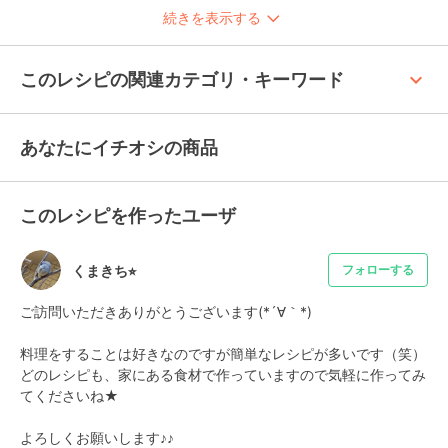
続きを表示する
keyboard_arrow_up
このレシピの関連カテゴリ・キーワード
あなたにイチオシの商品
このレシピを作ったユーザ
くまきち⭐︎
フォローする
ご訪問いただきありがとうございます(*´∀｀*)

料理をすることは好きなのですが簡単なレシピが多いです（笑）

どのレシピも、家にある食材で作っていますので気軽に作ってみ
てくださいね★

よろしくお願いします♪♪