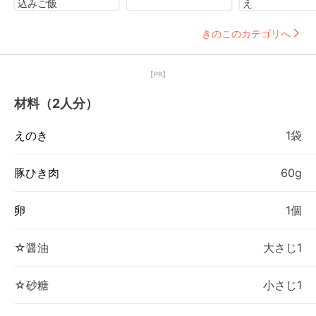
込みご飯
え
きのこのカテゴリへ
【PR】
材料（2人分）
えのき
1袋
豚ひき肉
60g
卵
1個
☆醤油
大さじ1
☆砂糖
小さじ1