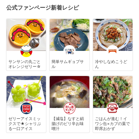
公式ファンページ新着レシピ
サンサンの丸ごと
簡単サムギョプサ
冷やしなめこうど
オレンジゼリー☆
ル
ん
ゼリーアイスミッ
【減塩】なすと絹
ごはんが進む！イ
クスで★シャリぷ
揚げのピリ辛お味
ワシ缶×カブの葉で
る一口アイス
噌汁
即席おかず