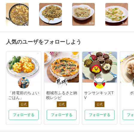
人気のユーザをフォローしよう
「終電前のちょい
都城市ふるさと納
サンサンキッズT
ポ
ごはん」
税レシピ
V
公式
公式
公式
フォローする
フォローする
フォローする
フォ