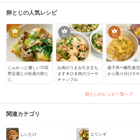
卵とじの人気レシピ
1
2
3
位
位
位
じゅわっと優しい♡高
お肉のうまみ引き立ち
親子丼〜離乳食完
野豆腐と小松菜の卵と
ます☆ひき肉のゴーヤ
から取り分けＯＫ
じ
チャンプル
卵とじのレシピ一覧へ
関連カテゴリ
しいたけ
エリンギ