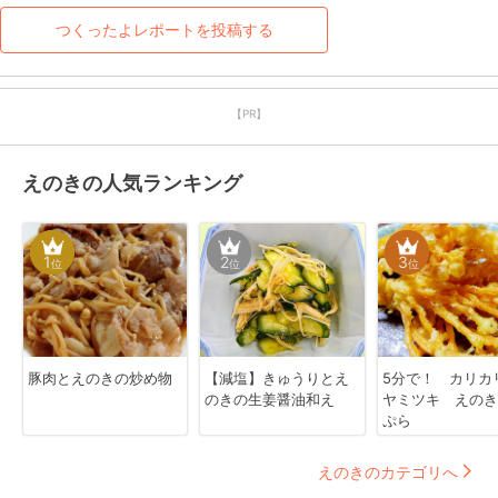
つくったよレポートを投稿する
【PR】
えのきの人気ランキング
1
2
3
位
位
位
豚肉とえのきの炒め物
【減塩】きゅうりとえ
5分で！ カリカ
のきの生姜醤油和え
ヤミツキ えのき
ぷら
えのきのカテゴリへ