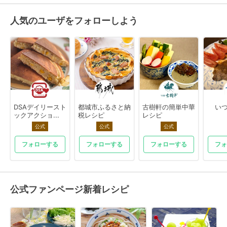
人気のユーザをフォローしよう
DSAデイリースト
都城市ふるさと納
古樹軒の簡単中華
いつ
ックアクショ...
税レシピ
レシピ
公式
公式
公式
フォローする
フォローする
フォローする
フォ
公式ファンページ新着レシピ