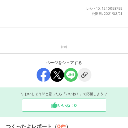
レシピID:
1240058755
公開日:
2021/03/21
【PR】
ページをシェアする
おいしそう♡と思ったら「いいね！」で応援しよう
いいね！
0
つくったよレポート（
0
件
）