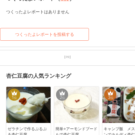
つくったよレポートはありません
つくったよレポートを投稿する
【PR】
杏仁豆腐の人気ランキング
1
2
3
位
位
位
ゼラチンで作るぷるぷ
簡単⭐アーモンドプード
キャンプ飯 メス
る杏仁豆腐
ルで杏仁豆腐
ンでカルディ杏仁