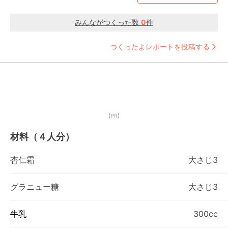
みんながつくった数
0
件
つくったよレポートを投稿する
【PR】
材料（４人分）
杏仁霜
大さじ3
グラニュー糖
大さじ3
牛乳
300cc