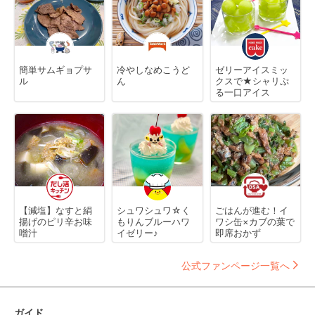
簡単サムギョプサ
冷やしなめこうど
ゼリーアイスミッ
ル
ん
クスで★シャリぷ
る一口アイス
【減塩】なすと絹
シュワシュワ☆く
ごはんが進む！イ
揚げのピリ辛お味
もりんブルーハワ
ワシ缶×カブの葉で
噌汁
イゼリー♪
即席おかず
公式ファンページ一覧へ
ガイド