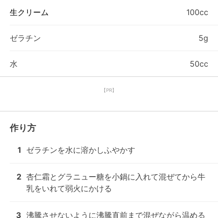
生クリーム
100cc
ゼラチン
5g
水
50cc
【PR】
作り方
1
ゼラチンを水に溶かしふやかす
2
杏仁霜とグラニュー糖を小鍋に入れて混ぜてから牛
乳をいれて弱火にかける
3
沸騰させないように沸騰直前まで混ぜながら温める