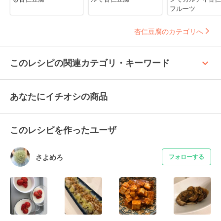
フルーツ
杏仁豆腐のカテゴリへ
keyboard_arrow_up
このレシピの関連カテゴリ・キーワード
あなたにイチオシの商品
このレシピを作ったユーザ
さよめろ
フォローする