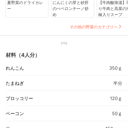
夏野菜のドライカレ
にんにくの芽と砂肝
【牛肉酸辣湯】
ー
のぺペロンチーノ炒
り牛肉と高菜の
め
椒入りスープ
その他の野菜のカテゴリへ
【PR】
材料（4人分）
れんこん
350ｇ
たまねぎ
半分
ブロッコリー
120ｇ
ベーコン
50ｇ