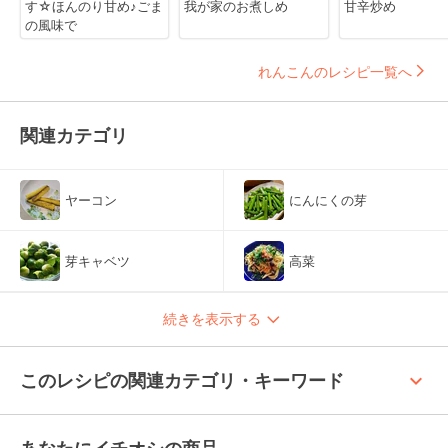
す☆ほんのり甘め♪ごま
我が家のお煮しめ
甘辛炒め
の風味で
れんこんのレシピ一覧へ
関連カテゴリ
ヤーコン
にんにくの芽
芽キャベツ
高菜
続きを表示する
keyboard_arrow_up
このレシピの関連カテゴリ・キーワード