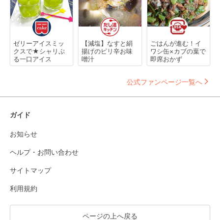
ゼリーアイスミッ
【減塩】なすと絹
ごはんが進む！イ
クスで★シャリぷ
揚げのピリ辛お味
ワシ缶×カブの葉で
る一口アイス
噌汁
即席おかず
公式ファンページ一覧へ
ガイド
お知らせ
ヘルプ・お問い合わせ
サイトマップ
利用規約
ページの上へ戻る