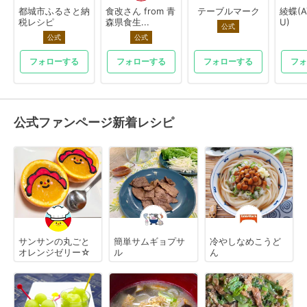
都城市ふるさと納
食改さん from 青
テーブルマーク
綾蝶(A
税レシピ
森県食生...
U)
公式
公式
公式
フォローする
フォローする
フォローする
フォ
公式ファンページ新着レシピ
サンサンの丸ごと
簡単サムギョプサ
冷やしなめこうど
オレンジゼリー☆
ル
ん