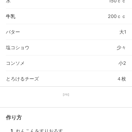
水
150ｃｃ
牛乳
200ｃｃ
バター
大1
塩コショウ
少々
コンソメ
小2
とろけるチーズ
４枚
【PR】
作り方
1
れんこんをすりおろす。
