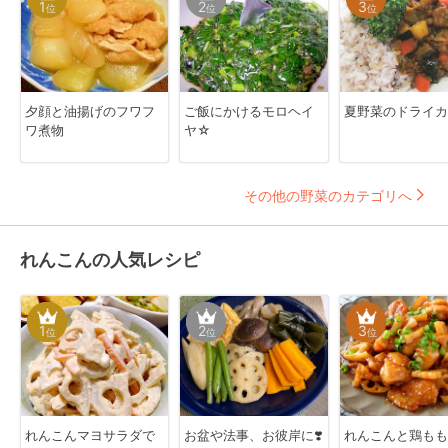
1
2
3
位
位
位
夕顔と油揚げのフワフ
ご飯にかけるモロヘイ
夏野菜のドライカ
ワ煮物
ヤ☆
その他の野菜のカテゴリへ
れんこんの人気レシピ
1
2
3
位
位
位
れんこんマヨサラダで
お盆や法事、お彼岸に❣️
れんこんと鶏もも