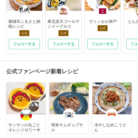
都城市ふるさと納
東北楽天ゴールデ
ヴィッセル神戸
とん
税レシピ
ンイーグルス
公式
公式
公式
フォローする
フォローする
フォローする
フォ
公式ファンページ新着レシピ
サンサンの丸ごと
簡単サムギョプサ
冷やしなめこうど
オレンジゼリー☆
ル
ん