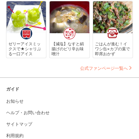
ゼリーアイスミッ
【減塩】なすと絹
ごはんが進む！イ
クスで★シャリぷ
揚げのピリ辛お味
ワシ缶×カブの葉で
る一口アイス
噌汁
即席おかず
公式ファンページ一覧へ
ガイド
お知らせ
ヘルプ・お問い合わせ
サイトマップ
利用規約