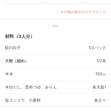
その他の魚介のカテゴリへ
【PR】
材料（3人分）
鮭の白子
1/2パック
大根（細め）
1/2本
☆水
150㏄
☆白だし、昆布つゆ、みりん
各大匙1
塩コショウ、小麦粉
各少々