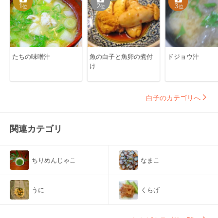
1
2
3
位
位
位
たちの味噌汁
魚の白子と魚卵の煮付
ドジョウ汁
け
白子のカテゴリへ
関連カテゴリ
ちりめんじゃこ
なまこ
うに
くらげ