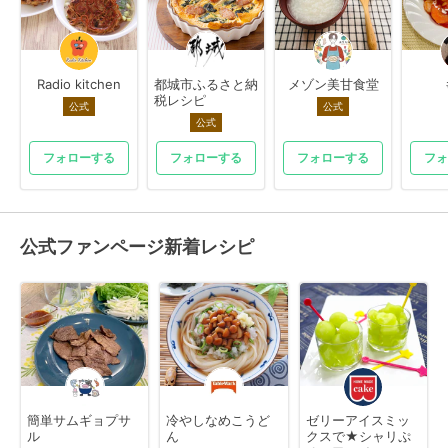
Radio kitchen
都城市ふるさと納
メゾン美甘食堂
税レシピ
公式
公式
公式
フォローする
フォローする
フォローする
フォ
公式ファンページ新着レシピ
簡単サムギョプサ
冷やしなめこうど
ゼリーアイスミッ
ル
ん
クスで★シャリぷ