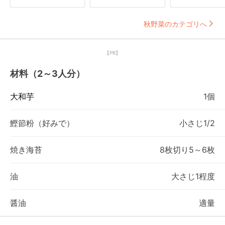
秋野菜のカテゴリへ
【PR】
材料（2～3人分）
大和芋
1個
鰹節粉（好みで）
小さじ1/2
焼き海苔
8枚切り5～6枚
油
大さじ1程度
醤油
適量