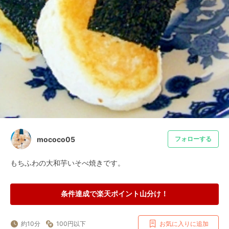
mococo05
フォローする
もちふわの大和芋いそべ焼きです。
条件達成で楽天ポイント山分け！
約10分
100円以下
お気に入りに追加