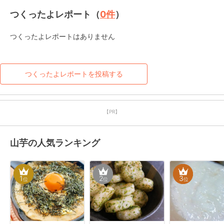
つくったよレポート（
0
件
）
つくったよレポートはありません
つくったよレポートを投稿する
【PR】
山芋の人気ランキング
1
2
3
位
位
位