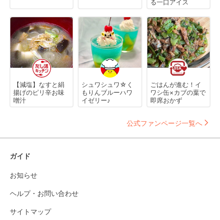
る一口アイス
【減塩】なすと絹
シュワシュワ☆く
ごはんが進む！イ
揚げのピリ辛お味
もりんブルーハワ
ワシ缶×カブの葉で
噌汁
イゼリー♪
即席おかず
公式ファンページ一覧へ
ガイド
お知らせ
ヘルプ・お問い合わせ
サイトマップ