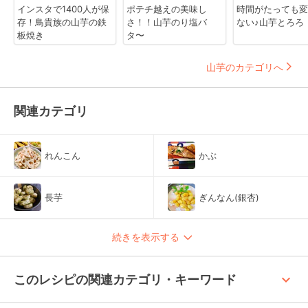
インスタで1400人が保
ポテチ越えの美味し
時間がたっても変
存！鳥貴族の山芋の鉄
さ！！山芋のり塩バ
ない♪山芋とろろ
板焼き
タ〜
山芋のカテゴリへ
関連カテゴリ
れんこん
かぶ
長芋
ぎんなん(銀杏)
続きを表示する
keyboard_arrow_up
このレシピの関連カテゴリ・キーワード