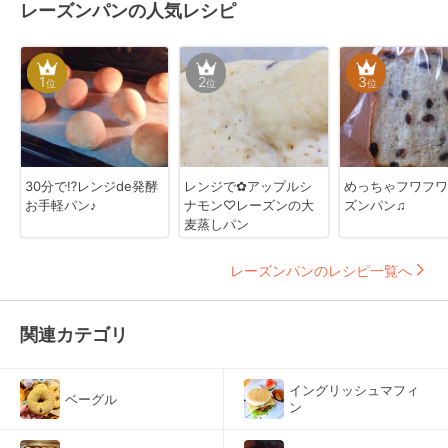
レーズンパンの人気レシピ
1
2
3
位
位
位
30分で⁉レンジde発酵
レンジで✿アップルシ
めっちゃフワフワ‼
お手軽パン♪
ナモン♡レーズンの大
ズンパン♫
麦蒸しパン
レーズンパンのレシピ一覧へ
関連カテゴリ
イングリッシュマフィ
ベーグル
ン