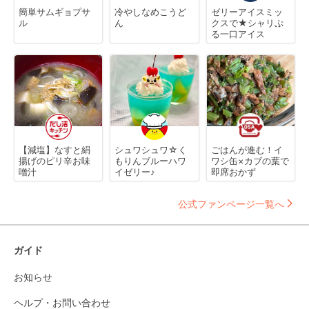
簡単サムギョプサ
冷やしなめこうど
ゼリーアイスミッ
ル
ん
クスで★シャリぷ
る一口アイス
【減塩】なすと絹
シュワシュワ☆く
ごはんが進む！イ
揚げのピリ辛お味
もりんブルーハワ
ワシ缶×カブの葉で
噌汁
イゼリー♪
即席おかず
公式ファンページ一覧へ
ガイド
お知らせ
ヘルプ・お問い合わせ