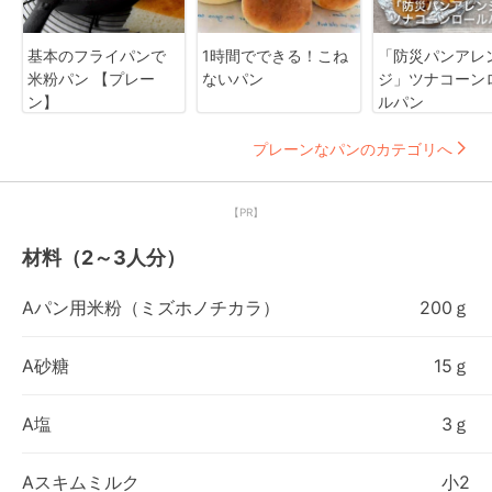
基本のフライパンで
1時間でできる！こね
「防災パンアレ
米粉パン 【プレー
ないパン
ジ」ツナコーン
ン】
ルパン
プレーンなパンのカテゴリへ
【PR】
材料（2～3人分）
Aパン用米粉（ミズホノチカラ）
200ｇ
A砂糖
15ｇ
A塩
3ｇ
Aスキムミルク
小2