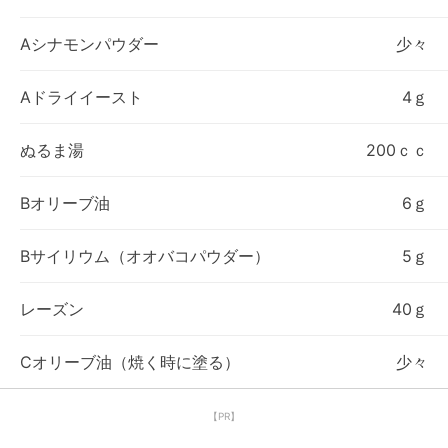
Aシナモンパウダー
少々
Aドライイースト
4ｇ
ぬるま湯
200ｃｃ
Bオリーブ油
6ｇ
Bサイリウム（オオバコパウダー）
5ｇ
レーズン
40ｇ
Cオリーブ油（焼く時に塗る）
少々
【PR】