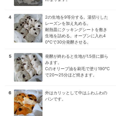
4
2の生地を9等分する。湯切りした
レーズンを加え丸める。

耐熱皿にクッキングシートを敷き
生地を詰める。オーブンに入れ4
0℃で30分発酵させる。
5
発酵が終わると生地が1.5倍に膨ら
みます。

Cのオリーブ油を刷毛で塗り190℃
で20〜25分ほど焼きます。
6
外はカリッとして中はふわふわの
パンです。