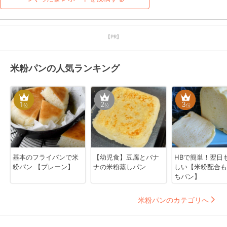
【PR】
米粉パンの人気ランキング
1
2
3
位
位
位
基本のフライパンで米
【幼児食】豆腐とバナ
HBで簡単！翌日
粉パン 【プレーン】
ナの米粉蒸しパン
しい【米粉配合も
ちパン】
米粉パンのカテゴリへ