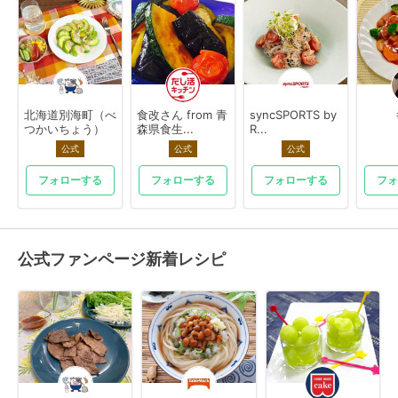
北海道別海町（べ
食改さん from 青
syncSPORTS by
つかいちょう）
森県食生...
R...
公式
公式
公式
フォローする
フォローする
フォローする
フォ
公式ファンページ新着レシピ