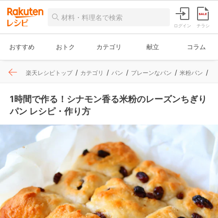
ログイン
チラシ
おすすめ
おトク
カテゴリ
献立
コラム
楽天レシピトップ
カテゴリ
パン
プレーンなパン
米粉パン
レ
1時間で作る！シナモン香る米粉のレーズンちぎり
パン レシピ・作り方