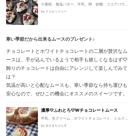
小麦粉、無塩バター、牛乳、卵、砂糖、ココアパウダ
ー、ベーキングパウダー、ホワイトチョコレート、ド
by ドゥルッドゥー
ライストロベリー
寒い季節だから出来るムースのプレゼント♪
チョコレートとホワイトチョコレートの二層が贅沢なム
ースは、手が込んでいるようで相手も嬉しくなるはず♡
飾りのチョコレートは自由にアレンジして楽しんでみて
は？
気温が高いと心配なムースも、寒い季節なら持ち運びも
安心なので、ぜひこの機会にオススメのスイーツです。
濃厚♡ふわとろ♡Wチョコレートムース
牛乳、生クリーム、ホワイトチョコレート、ミルクチ
ョコレート、卵白、卵黄、砂糖、ゼラチン、水
by みさきらりんず