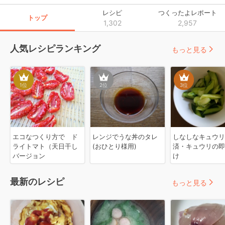
レシピ
つくったよレポート
トップ
1,302
2,957
人気レシピランキング
もっと見る
1
位
2
位
3
位
エコなつくり方で ド
レンジでうな丼のタレ
しなしなキュウリ
ライトマト（天日干し
(おひとり様用)
済・キュウリの即
バージョン
け
最新のレシピ
もっと見る