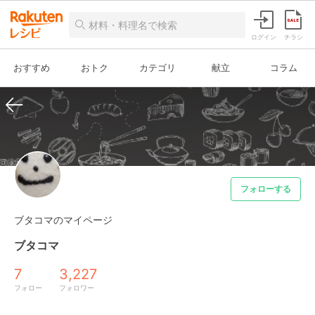
ログイン
チラシ
おすすめ
おトク
カテゴリ
献立
コラム
フォローする
ブタコマのマイページ
ブタコマ
7
3,227
フォロー
フォロワー