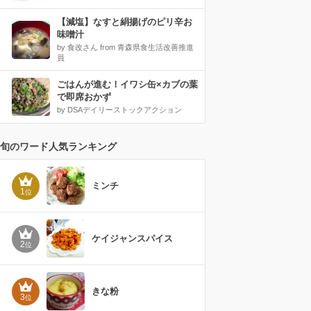
【減塩】なすと絹揚げのピリ辛お
味噌汁
by 食改さん from 青森県食生活改善推進
員
ごはんが進む！イワシ缶×カブの葉
で即席おかず
by DSAデイリーストックアクション
旬のワード人気ランキング
ミンチ
1
位
ケイジャンスパイス
2
位
きな粉
3
位