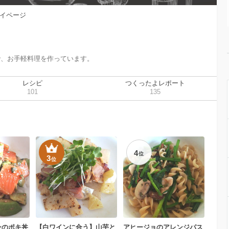
イページ
で、お手軽料理を作っています。
レシピ
つくったよレポート
101
135
4
位
3
位
ンのポキ丼
【白ワインに合う】山芋と
アヒージョのアレンジパス