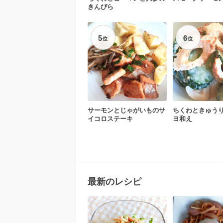
きんぴら
5
6
位
位
サーモンとじゃがいものサ
ちくわときゅう
イコロステーキ
ヨ和え
最新のレシピ