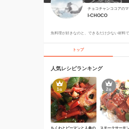
チョコチャンココアのマ
I-CHOCO
魚料理が好きなのと、できるだけ少ない材料
トップ
人気レシピランキング
1
2
位
位
ちくわとピーマンと人参の
スモークサーモ