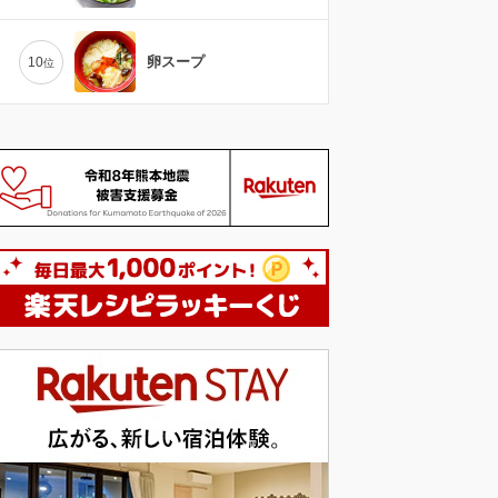
卵スープ
10
位