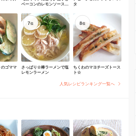
ベーコンのレモンソース和
タ
え
7
8
位
位
りのゴママ
さっぱり☆棒ラーメンで塩
ちくわのマヨチーズトース
レモンラーメン
ト☆
人気レシピランキング一覧へ