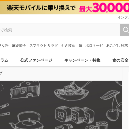
インフ
きな粉
麻婆茄子
スプラウト サラダ
むき枝豆
麺
ボロネーゼ
あごだし 粉末
コラム
公式ファンページ
キャンペーン・特集
食の安全
プ