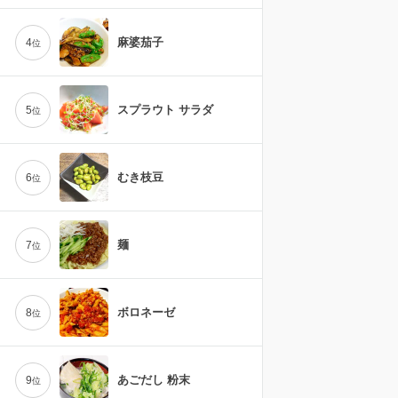
麻婆茄子
4
位
スプラウト サラダ
5
位
むき枝豆
6
位
麺
7
位
ボロネーゼ
8
位
あごだし 粉末
9
位