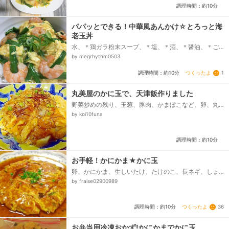
調理時間：約10分
パパッとできる！中華風あんかけ☆とろっと海
老玉丼
水、＊鶏ガラ粉末スープ、＊塩、＊酒、＊醤油、＊ご
ま油、＊オイスターソース、○片栗粉、○水、卵、ニ
by megrhythm0503
ラ、海老、塩こしょう、ごま油、ごはん...
つくったよ
1
調理時間：約10分
丸美屋のかに玉で、天津飯作りました
野菜炒めの残り、玉葱、豚肉、かまぼこなど、卵、丸
美屋のかに玉、鷹の爪の糸切り、塩、コショー、水
by koi10funa
（添付の片栗溶き用）、料理酒（溶き卵用）、使用済
みの油、冷や飯...
調理時間：約10分
お手軽！かにかま★かに玉
卵、かにかま、生しいたけ、たけのこ、長ネギ、しょ
うが、●水、●鶏がらスープ、●醤油、●みりん、●ご
by fraise02900989
ま油、●オイスターソース、片栗粉、水...
つくったよ
36
調理時間：約10分
お弁当用冷凍おかず!かにかまでかに玉