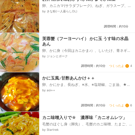
卵、カニカマ(サラダフレーク)、ねぎ、ガラスープ、ご
ま油
by きな粉(一人暮らしOL)
調理時間：約10分
芙蓉蟹（フーヨーハイ） かに玉 うす味の水晶
あん
卵、かに身（今回はカニかま♪）、しいたけ、青ネギ、
鶏スープ、砂糖、塩・しょうゆ、〈水晶あん〉、鶏ス
by ジョンとポーク
ープ、片栗粉（倍量の水で溶く）、生姜汁...
つくったよ
4
調理時間：約10分
かに玉風♪甘酢あんかけ＋＋
卵、かにかま、長ねぎ、※水、※塩胡椒、ごま油、★醤
油、★砂糖、★酢、★水、★鶏がらスープの素、★片
by aoi++
栗粉...
つくったよ
6
調理時間：約10分
カニ味噌入りで☆ 濃厚味「カニオムレツ」
毛蟹のほぐし身（脚先）、毛蟹のカニ味噌、たまご、
砂糖、塩、大葉、サラダ油
by Startrek