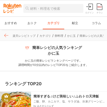
ログイン
チラシ
おすすめ
おトク
カテゴリ
献立
コラム
楽天レシピトップ
カテゴリ
卵料理
かに玉
簡単レシピの人気ラン
簡単レシピの人気ランキング
かに玉
かに玉の簡単レシピランキングページです。
調理時間が10分以内のレシピTOP20をご紹介します。
ランキング TOP20
簡単すぎる♫けど美味しい♫ふわトロ天津飯
1
位
ご飯、卵、カニカマ、塩、サラダ油、冷凍グリーンピ
ース、【甘酢あん】、◎水、◎醤油、◎砂糖、◎オイス
by みさきらりんず