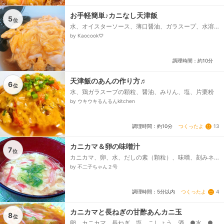
お手軽簡単♪カニなし天津飯
5
位
水、オイスターソース、薄口醤油、ガラスープ、水溶
き片栗粉、温かいご飯、卵、塩こしょう
by Kaocook♡
調理時間：約10分
天津飯のあんの作り方♬
6
位
水、鶏ガラスープの顆粒、醤油、みりん、塩、片栗粉
by ウキウキるんるんkitchen
つくったよ
13
調理時間：約10分
カニカマ＆卵の味噌汁
7
位
カニカマ、卵、水、だしの素（顆粒）、味噌、刻みネ
ギ
by 不二子ちゃん２号
つくったよ
4
調理時間：5分以内
カニカマと長ねぎの甘酢あんカニ玉
8
位
卵、カニカマ、長ねぎ、塩、こしょう、酒、●水、●し