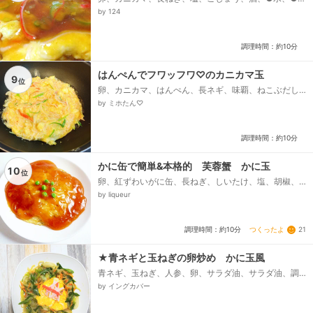
ょうゆ、●砂糖、●みりん、●酢、●鶏ガラスープの
by 124
素、水溶き片栗粉...
調理時間：約10分
はんぺんでフワッフワ♡のカニカマ玉
9
位
卵、カニカマ、はんぺん、長ネギ、味覇、ねこぶだし
（めんつゆ）、【あんかけ】↓↓、◎醤油、◎ねこぶだ
by ミホたん♡
し（めんつゆ）、◎みりん、◎水、◎片栗粉、◎酢...
調理時間：約10分
かに缶で簡単&本格的 芙蓉蟹 かに玉
10
位
卵、紅ずわいがに缶、長ねぎ、しいたけ、塩、胡椒、
☆水、☆片栗粉、☆砂糖、☆醤油、☆おろし生姜、☆
by liqueur
鶏がらスープの素、サラダオイル、グリーンピース(お
好みで)...
つくったよ
21
調理時間：約10分
★青ネギと玉ねぎの卵炒め かに玉風
青ネギ、玉ねぎ、人参、卵、サラダ油、サラダ油、調
味料、酒、みりん、醤油、砂糖、オイスターソース、
by イングカバー
ごま油、蜂蜜...