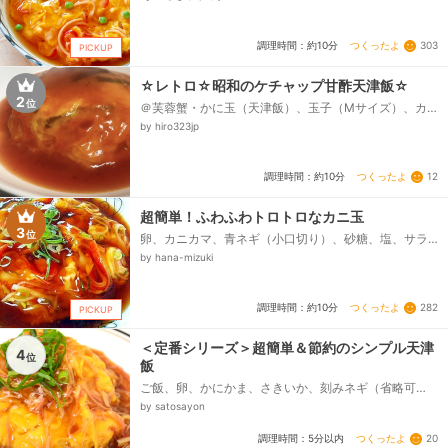
ターソース、◎鶏ガラスープの素、◎酢、◎片栗粉...
つくったよ
303
調理時間：約10分
PICKUP
☆レトロ☆昭和のケチャップ甘酢天津飯☆
2
位
＠芙蓉蟹・かに玉（天津飯）、玉子（Mサイズ）、カ
ニカマ(小)又は蟹缶、にら、長ネギ、醤油、酒、塩、コ
by hiro323jp
ショー、味の素、サラダ油、ごはん、＠ケチャップの
甘酢、★水、★YOUKIがらスープの素、★トマトケチ
ャップ、★砂糖、★お酢、水溶き片栗粉、ごま油、サ
つくったよ
12
調理時間：約10分
ラダ油...
超簡単！ふわふわトロトロなカニ玉
3
位
卵、カニカマ、青ネギ（小口切り）、砂糖、塩、サラ
ダ油、～甘酢あん～、○水、○酒、○醤油、○砂糖、○
by hana-mizuki
酢、○オイスターソース、○鶏がらスープの素、片栗
粉、水...
つくったよ
282
調理時間：約10分
PICKUP
＜定番シリーズ＞超簡単＆節約のシンプル天津
4
位
飯
ご飯、卵、かにかま、さきいか、刻みネギ（省略可
能）、●めんつゆ（2倍濃縮タイプ）、●オイスターソ
by satosayon
ース、●酢、●砂糖、●水、●片栗粉...
つくったよ
20
調理時間：5分以内