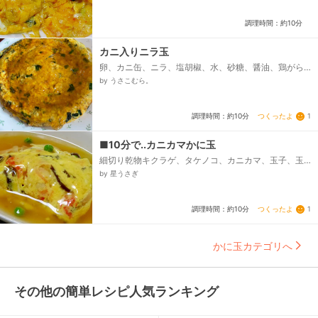
調理時間：約10分
カニ入りニラ玉
卵、カニ缶、ニラ、塩胡椒、水、砂糖、醤油、鶏がら
スープの素、水溶き片栗粉、油
by うさこむら。
つくったよ
1
調理時間：約10分
■10分で..カニカマかに玉
細切り乾物キクラゲ、タケノコ、カニカマ、玉子、玉
子に～塩コショウ、玉子に～砂糖、玉子に～水または
by 星うさぎ
酒、ごま油、☆表示どおりに溶かした鶏ガラスープ、
☆砂糖・酢・水・片栗粉、☆塩、☆醤油、冷凍グリー
ンピース...
つくったよ
1
調理時間：約10分
かに玉カテゴリへ
その他の簡単レシピ人気ランキング