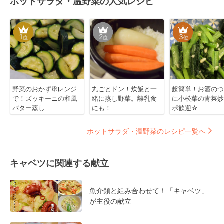
ホットサラダ・温野菜の人気レシピ
1
2
3
位
位
位
野菜のおかずꕥレンジ
丸ごとドン！炊飯と一
超簡単！お酒のつ
で！ズッキーニの和風
緒に蒸し野菜。離乳食
に小松菜の青菜炒
バター蒸し
にも！
ポ歓迎☆
ホットサラダ・温野菜のレシピ一覧へ
キャベツに関連する献立
魚介類と組み合わせて！「キャベツ」
が主役の献立