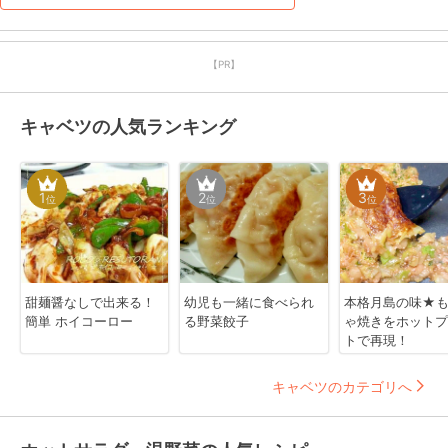
【PR】
キャベツの人気ランキング
1
2
3
位
位
位
甜麺醤なしで出来る！
幼児も一緒に食べられ
本格月島の味★
簡単 ホイコーロー
る野菜餃子
ゃ焼きをホットプ
トで再現！
キャベツのカテゴリへ