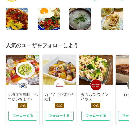
人気のユーザをフォローしよう
北海道別海町（べ
カゴメ【野菜の会
タカムラ ワイン
co
つかいちょう）
社】
ハウス
公式
公式
公式
フォローする
フォローする
フォローする
フォ