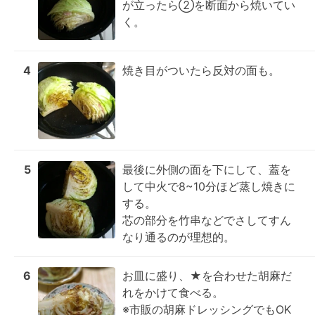
が立ったら②を断面から焼いてい
く。
4
焼き目がついたら反対の面も。
5
最後に外側の面を下にして、蓋を
して中火で8~10分ほど蒸し焼きに
する。

芯の部分を竹串などでさしてすん
なり通るのが理想的。
6
お皿に盛り、★を合わせた胡麻だ
れをかけて食べる。

※市販の胡麻ドレッシングでもOK