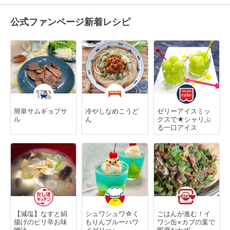
公式ファンページ新着レシピ
簡単サムギョプサ
冷やしなめこうど
ゼリーアイスミッ
ル
ん
クスで★シャリぷ
る一口アイス
【減塩】なすと絹
シュワシュワ☆く
ごはんが進む！イ
揚げのピリ辛お味
もりんブルーハワ
ワシ缶×カブの葉で