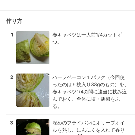
作り方
1
春キャベツは一人前1/4カットず
つ。
2
ハーフベーコン１パック（今回使
ったのは５枚入り38gのもの）を、
春キャベツ1/4の間に適当に挟み込
んでおく。全体に塩・胡椒をふ
る。
3
深めのフライパンにオリーブオイ
ルを熱し、にんにくを入れて香り