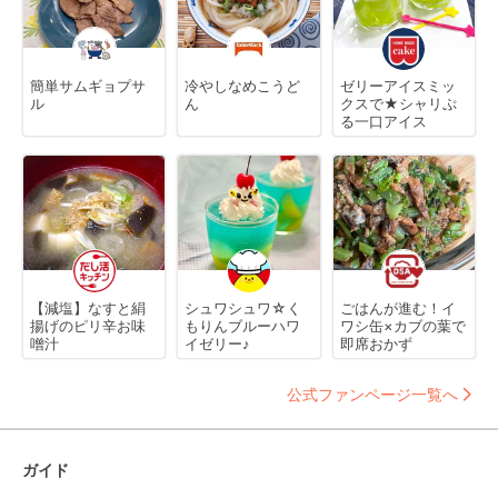
簡単サムギョプサ
冷やしなめこうど
ゼリーアイスミッ
ル
ん
クスで★シャリぷ
る一口アイス
【減塩】なすと絹
シュワシュワ☆く
ごはんが進む！イ
揚げのピリ辛お味
もりんブルーハワ
ワシ缶×カブの葉で
噌汁
イゼリー♪
即席おかず
公式ファンページ一覧へ
ガイド