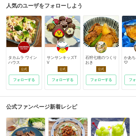
人気のユーザをフォローしよう
タカムラ ワイン
サンサンキッズT
石狩七穂のつくり
かあち
ハウス
V
おき
♡
公式
公式
公式
フォローする
フォローする
フォローする
フォ
公式ファンページ新着レシピ