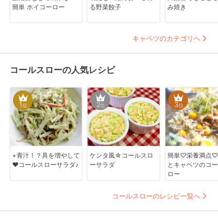
簡単 ホイコーロー
る野菜餃子
み焼き
キャベツのカテゴリへ
コールスローの人気レシピ
1
2
3
位
位
位
+青汁！？具を増やして
ケンタ風☆コールスロ
簡単♡栄養満点♡
❤コールスローサラダ♪
ーサラダ
とキャベツのコー
ロー
コールスローのレシピ一覧へ