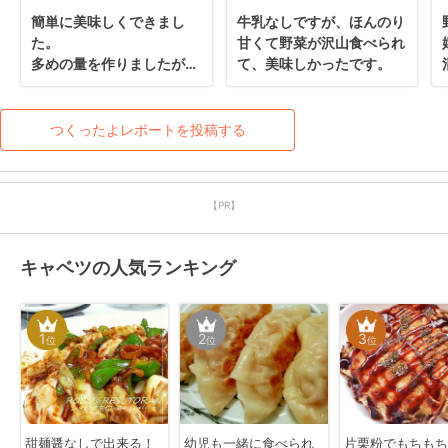
簡単に美味しくできまし
牛乳なしですが、ほんのり
た。

甘くて野菜が沢山食べられ
多めの量を作りましたが、
て、美味しかったです。
すぐに完食してしまいまし
た！
つくったよレポートを投稿する
【PR】
キャベツの人気ランキング
1
2
3
位
位
位
甜麺醤なしで出来る！
幼児も一緒に食べられ
片栗粉でもちもち