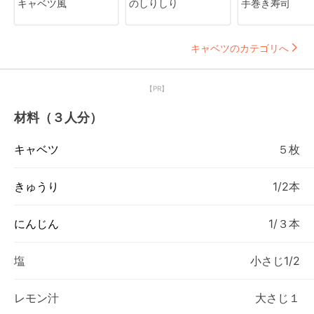
キャベツ風
のしりしり
手巻き寿司
キャベツのカテゴリへ
【PR】
材料（３人分）
キャベツ
５枚
きゅうり
1/2本
にんじん
1/３本
塩
小さじ1/2
レモン汁
大さじ１