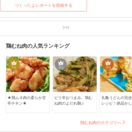
つくったよレポートを投稿する
【PR】
鶏むね肉の人気ランキング
1
2
3
位
位
位
★鶏ムネ肉の柔らか甘
ピリ辛おつまみ。鶏む
丸亀うどんの完全
辛チキン★
ね肉のよだれ鷄♫
レシピ！絶品かし
鶏むね肉のカテゴリへ