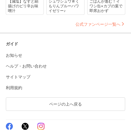
【減塩】なすと絹
シュワシュワ☆く
ごはんが進む！イ
揚げのピリ辛お味
もりんブルーハワ
ワシ缶×カブの葉で
噌汁
イゼリー♪
即席おかず
公式ファンページ一覧へ
ガイド
お知らせ
ヘルプ・お問い合わせ
サイトマップ
利用規約
ページの上へ戻る