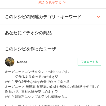
続きを表示する
keyboard_arrow_up
このレシピの関連カテゴリ・キーワード
あなたにイチオシの商品
このレシピを作ったユーザ
Nanea
フォローする
オーガニックコンサルタントのNaneaです。

           ♡作るより食べるのが好き♡

だから安心&安全な物を自分で作って食べる

オーガニック.無農薬.省農薬の食材や無添加の調味料を使用して
作るので、素材の味が楽しめます♡

だから調味料はシンプル♡少し薄味かも…
