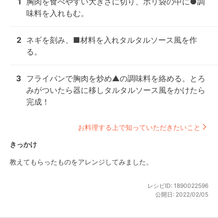
1
胸肉を食べやすい大きさに切り、ポリ袋の中に●調
味料を入れもむ。
2
ネギを刻み、■材料を入れタルタルソース風を作
る。
3
フライパンで胸肉を炒め▲の調味料を絡める。とろ
みがついたら器に移しタルタルソース風をかけたら
完成！
お料理する上で知っていただきたいこと
きっかけ
教えてもらったものをアレンジしてみました。
レシピID:
1890022596
公開日:
2022/02/05