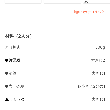
風
鶏肉のカテゴリへ
【PR】
材料（2人分）
とり胸肉
300g
●片栗粉
大さじ2
●清酒
大さじ1
●塩 砂糖
各小さじ2分の1
▲しょうゆ
大さじ1