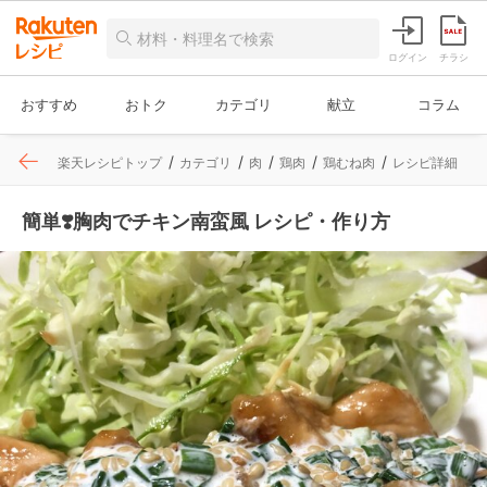
ログイン
チラシ
おすすめ
おトク
カテゴリ
献立
コラム
楽天レシピトップ
カテゴリ
肉
鶏肉
鶏むね肉
レシピ詳細
簡単❣️胸肉でチキン南蛮風 レシピ・作り方