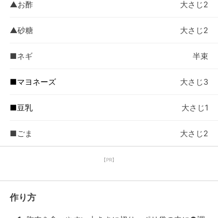
▲お酢
大さじ2
▲砂糖
大さじ2
■ネギ
半束
■マヨネーズ
大さじ3
■豆乳
大さじ1
■ごま
大さじ2
【PR】
作り方