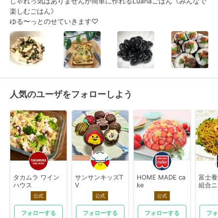
しゃれっ気はありませんが簡単に作れるLuanaごはん《みんなで
楽しむごはん》

ゆる〜っとのせていきます♡
人気のユーザをフォローしよう
タカムラ ワイン
サンサンキッズT
HOME MADE ca
富士養
ハウス
V
ke
組合ニ
公式
公式
公式
フォローする
フォローする
フォローする
フォ