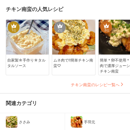
チキン南蛮の人気レシピ
1
2
3
位
位
位
自家製☆手作り☆タル
ムネ肉で‼簡単チキン南
簡単＊卵不使用＊
タルソース
蛮♡
肉で濃厚ジューシ
チキン南蛮
チキン南蛮のレシピ一覧へ
関連カテゴリ
ささみ
手羽元