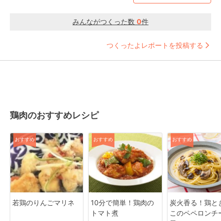
みんながつくった数
0
件
つくったよレポートを投稿する
鶏肉のおすすめレシピ
おすすめ
おすすめ
おすすめ
若鶏のりんごマリネ
10分で簡単！鶏肉の
炭火香る！鶏と
トマト煮
このペペロンチ