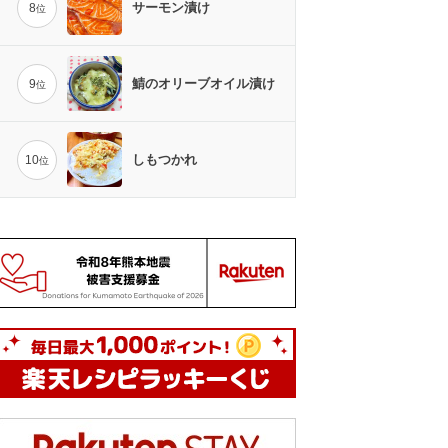
サーモン漬け
8
位
鯖のオリーブオイル漬け
9
位
しもつかれ
10
位