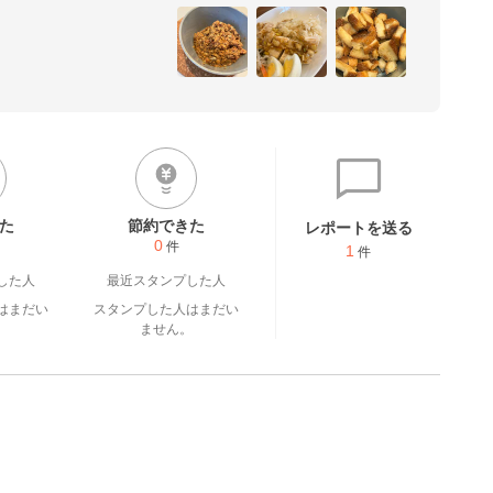
きます(^^)
た
節約できた
レポートを送る
0
件
1
件
した人
最近スタンプした人
はまだい
スタンプした人はまだい
。
ません。