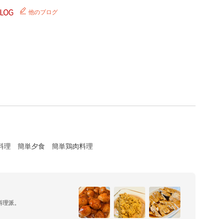
他のブログ
料理
簡単夕食
簡単鶏肉料理
理派。
