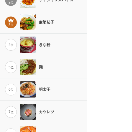
2
位
麻婆茄子
3
位
きな粉
4
位
麺
5
位
明太子
6
位
カツレツ
7
位