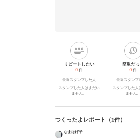
《時短料理》

《作り置き料理》

を中心に、ゆるーくアップしてい
リピートしたい
簡単だっ
0
0
件
件
最近スタンプした人
最近スタンプ
スタンプした人はまだい
スタンプした人
ません。
ません
つくったよレポート（1件）
なまはげ子