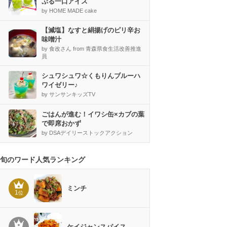
ぷる一口アイス
by HOME MADE cake
【減塩】なすと絹揚げのピリ辛お
味噌汁
by 食改さん from 青森県食生活改善推進
員
シュワシュワ☆くもりんブルーハ
ワイゼリー♪
by サンサンキッズTV
ごはんが進む！イワシ缶×カブの葉
で即席おかず
by DSAデイリーストックアクション
旬のワード人気ランキング
ミンチ
1
位
ケイジャンスパイス