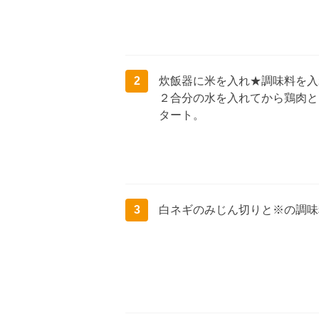
2
炊飯器に米を入れ★調味料を入
２合分の水を入れてから鶏肉と
タート。
3
白ネギのみじん切りと※の調味