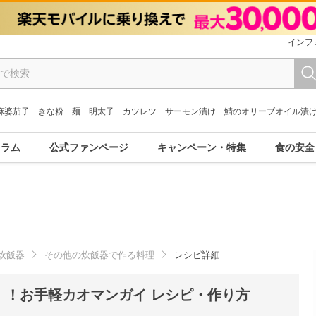
インフ
麻婆茄子
きな粉
麺
明太子
カツレツ
サーモン漬け
鯖のオリーブオイル漬
コラム
公式ファンページ
キャンペーン・特集
食の安全
炊飯器
その他の炊飯器で作る料理
レシピ詳細
！！お手軽カオマンガイ レシピ・作り方