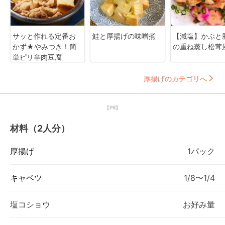
サッと作れる定番お
鮭と厚揚げの味噌煮
【減塩】かぶと
かず★やみつき！簡
の重ね蒸し松茸
単ピリ辛肉豆腐
厚揚げのカテゴリへ
【PR】
材料（2人分）
厚揚げ
1パック
キャベツ
1/8〜1/4
塩コショウ
お好み量