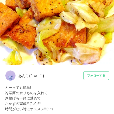
あんこ(´-ω-｀)
フォローする
とーっても簡単!

冷蔵庫の余りものを入れて

厚揚げも一緒に炒めて

おかずの完成*\(^o^)/*

時間がない時にオススメ‼︎(^.^)