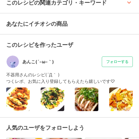
keyboard_arrow_up
このレシピの関連カテゴリ・キーワード
あなたにイチオシの商品
このレシピを作ったユーザ
あんこ(´-ω-｀)
フォローする
不器用さんのレシピ(´Д｀ )

つくレポ、お気に入り登録してもらえたら嬉しいです♡
人気のユーザをフォローしよう