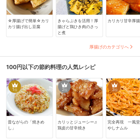
☆厚揚げで簡単☆カリ
きゃらぶきを活用！厚
カリカリ甘辛厚揚
カリ揚げ出し豆腐
揚げと鶏ひき肉のさっ
と煮
厚揚げのカテゴリへ
100円以下の節約料理の人気レシピ
1
2
3
位
位
位
昔ながらの「焼きめ
カリッとジューシー♫
完全再現 一風堂
し」
鶏皮の甘辛焼き
やしナムル