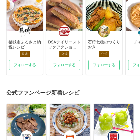
都城市ふるさと納
DSAデイリースト
石狩七穂のつくり
チ
税レシピ
ックアクショ...
おき
公式
公式
公式
フォローする
フォローする
フォローする
フォ
公式ファンページ新着レシピ