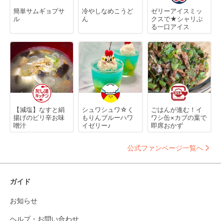
簡単サムギョプサ
冷やしなめこうど
ゼリーアイスミッ
ル
ん
クスで★シャリぷ
る一口アイス
【減塩】なすと絹
シュワシュワ☆く
ごはんが進む！イ
揚げのピリ辛お味
もりんブルーハワ
ワシ缶×カブの葉で
噌汁
イゼリー♪
即席おかず
公式ファンページ一覧へ
ガイド
お知らせ
ヘルプ・お問い合わせ