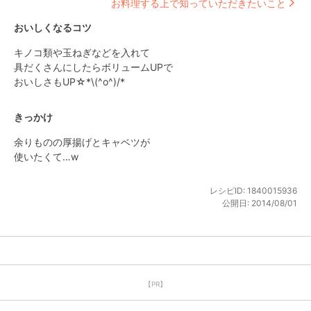
お料理する上で知っていただきたいこと
おいしくなるコツ
キノコ類や玉ねぎなどを入れて

具だくさんにしたらボリュームUPで

おいしさもUP☆*\(^o^)/*
きっかけ
余りものの厚揚げとキャベツが

使いたくて…w
レシピID:
1840015936
公開日:
2014/08/01
【PR】