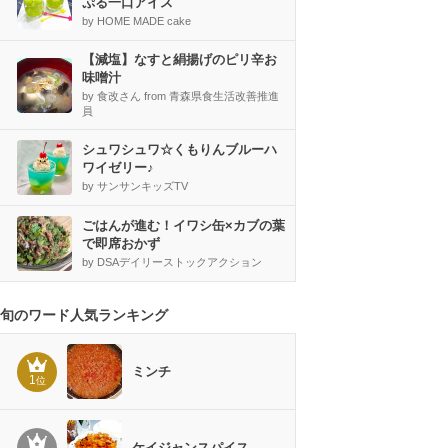
ぷる一口アイス
by HOME MADE cake
【減塩】なすと絹揚げのピリ辛お
味噌汁
by 食改さん from 青森県食生活改善推進
員
シュワシュワ☆くもりんブルーハ
ワイゼリー♪
by サンサンキッズTV
ごはんが進む！イワシ缶×カブの葉
で即席おかず
by DSAデイリーストックアクション
旬のワード人気ランキング
ミンチ
1
位
ケイジャンスパイス