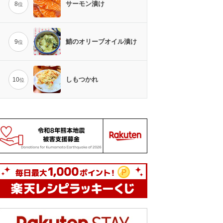
サーモン漬け
8
位
鯖のオリーブオイル漬け
9
位
しもつかれ
10
位