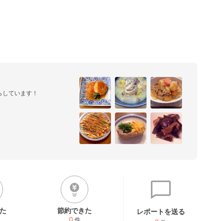
しています！

た
節約できた
レポートを送る
0
件