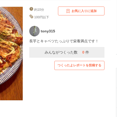
約10分
お気に入りに追加
100円以下
tony315
長芋とキャベツたっぷりで栄養満点です！
みんながつくった数
0
件
つくったよレポートを投稿する