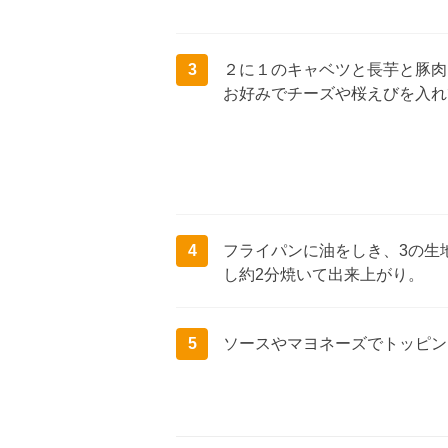
3
２に１のキャベツと長芋と豚肉
お好みでチーズや桜えびを入れ
4
フライパンに油をしき、3の生
し約2分焼いて出来上がり。
5
ソースやマヨネーズでトッピン