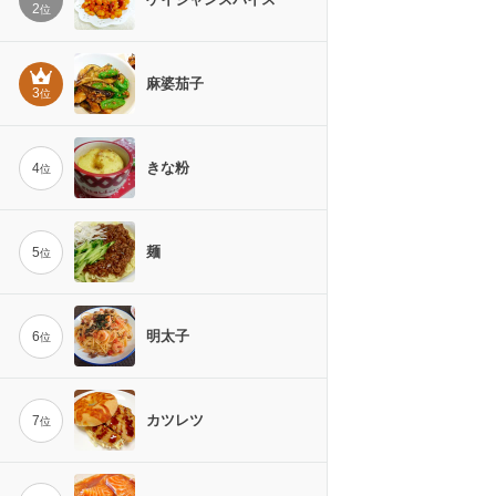
2
位
麻婆茄子
3
位
きな粉
4
位
麺
5
位
明太子
6
位
カツレツ
7
位