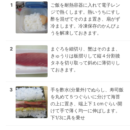
1
ご飯を耐熱容器に入れて電子レン
ジで熱くします。熱いうちにすし
酢を混ぜてそのまま置き、扇がず
冷まします。冷凍保存のかんぴょ
うを解凍しておきます。
2
まぐろを細切り、蟹はそのまま、
きゅうりは板摺りして縦４分割後
タネを切り取って斜めに薄切りし
ておきます。
3
手を酢水(分量外)でぬらし、寿司飯
を丸めて５つぐらいに分けて海苔
の上に置き、端上下１cmぐらい開
けて手で薄く均一に伸ばします。
下1/3に具を乗せ