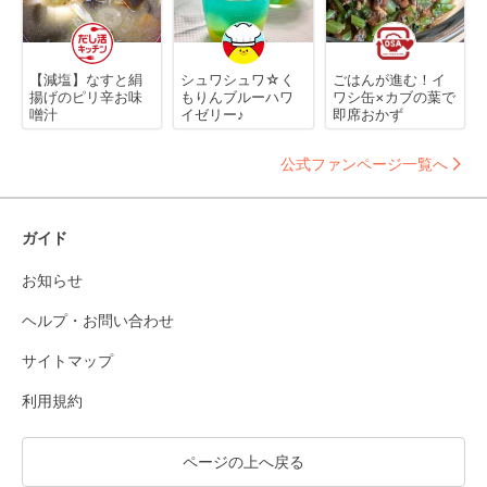
【減塩】なすと絹
シュワシュワ☆く
ごはんが進む！イ
揚げのピリ辛お味
もりんブルーハワ
ワシ缶×カブの葉で
噌汁
イゼリー♪
即席おかず
公式ファンページ一覧へ
ガイド
お知らせ
ヘルプ・お問い合わせ
サイトマップ
利用規約
ページの上へ戻る