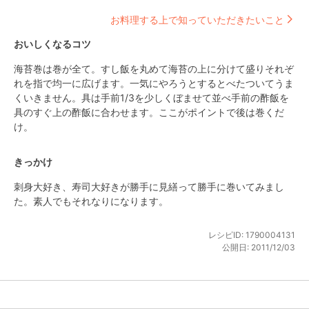
お料理する上で知っていただきたいこと
おいしくなるコツ
海苔巻は巻が全て。すし飯を丸めて海苔の上に分けて盛りそれぞ
れを指で均一に広げます。一気にやろうとするとべたついてうま
くいきません。具は手前1/3を少しくぼませて並べ手前の酢飯を
具のすぐ上の酢飯に合わせます。ここがポイントで後は巻くだ
け。
きっかけ
刺身大好き、寿司大好きが勝手に見繕って勝手に巻いてみまし
た。素人でもそれなりになります。
レシピID:
1790004131
公開日:
2011/12/03