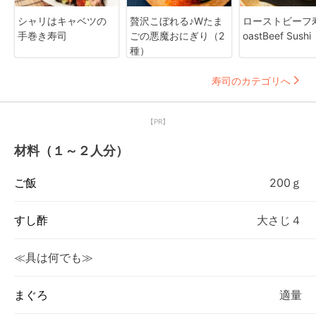
シャリはキャベツの
贅沢こぼれる♪Wたま
ローストビーフ寿
手巻き寿司
ごの悪魔おにぎり（2
oastBeef Sushi
種）
寿司のカテゴリへ
【PR】
材料（１～２人分）
ご飯
200ｇ
すし酢
大さじ４
≪具は何でも≫
まぐろ
適量