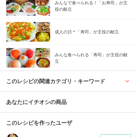
みんなで食べられる！「お寿司」が主
役の献立
成人の日＊「寿司」が主役の献立
みんな食べられる「寿司」が主役の献
立
keyboard_arrow_up
このレシピの関連カテゴリ・キーワード
あなたにイチオシの商品
このレシピを作ったユーザ