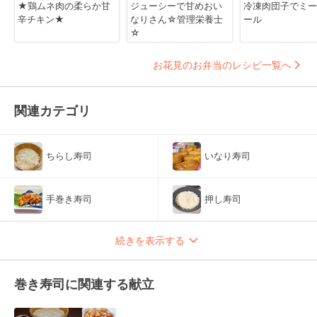
★鶏ムネ肉の柔らか甘
ジューシーで甘めおい
冷凍肉団子でミー
辛チキン★
なりさん☆管理栄養士
ール
☆
お花見のお弁当のレシピ一覧へ
関連カテゴリ
ちらし寿司
いなり寿司
手巻き寿司
押し寿司
続きを表示する
巻き寿司に関連する献立