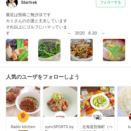
Startrek
フォローする
最近は投稿ご無沙汰です

カミさんの介護と主夫しています

それ以上にゴルフにハマっていま
す　　　　　　　　　　　　　　～   2020   6.20　～
人気のユーザをフォローしよう
Radio kitchen
syncSPORTS by
北海道別海町（べ
k