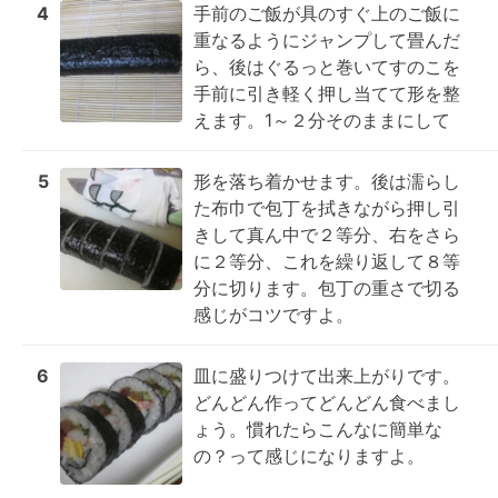
4
手前のご飯が具のすぐ上のご飯に
重なるようにジャンプして畳んだ
ら、後はぐるっと巻いてすのこを
手前に引き軽く押し当てて形を整
えます。1～２分そのままにして
5
形を落ち着かせます。後は濡らし
た布巾で包丁を拭きながら押し引
きして真ん中で２等分、右をさら
に２等分、これを繰り返して８等
分に切ります。包丁の重さで切る
感じがコツですよ。
6
皿に盛りつけて出来上がりです。
どんどん作ってどんどん食べまし
ょう。慣れたらこんなに簡単な
の？って感じになりますよ。