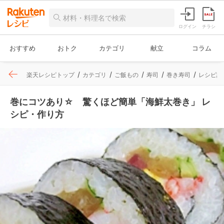
ログイン
チラシ
おすすめ
おトク
カテゴリ
献立
コラム
楽天レシピトップ
カテゴリ
ご飯もの
寿司
巻き寿司
レシピ詳
巻にコツあり☆ 驚くほど簡単「海鮮太巻き」 レ
シピ・作り方