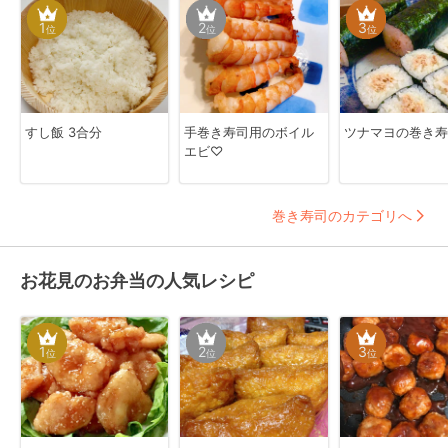
1
2
3
位
位
位
すし飯 3合分
手巻き寿司用のボイル
ツナマヨの巻き寿
エビ♡
巻き寿司のカテゴリへ
お花見のお弁当の人気レシピ
1
2
3
位
位
位