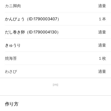
カニ脚肉
適量
かんぴょう（ID:1790003407）
１本
だし巻き卵（ID:1790004130）
適量
きゅうり
適量
焼海苔
１枚
わさび
適量
【PR】
作り方