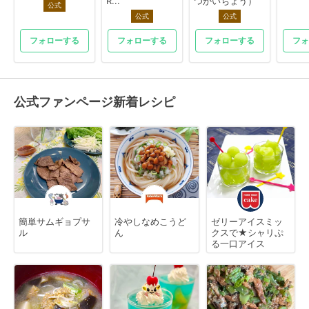
R...
つかいちょう）
公式
公式
公式
フォローする
フォローする
フォローする
フォ
公式ファンページ新着レシピ
簡単サムギョプサ
冷やしなめこうど
ゼリーアイスミッ
ル
ん
クスで★シャリぷ
る一口アイス