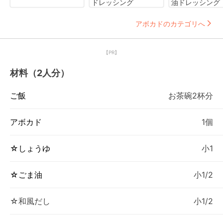
ドレッシング
油ドレッシング
アボカドのカテゴリへ
【PR】
材料（2人分）
ご飯
お茶碗2杯分
アボカド
1個
☆しょうゆ
小1
☆ごま油
小1/2
☆和風だし
小1/2