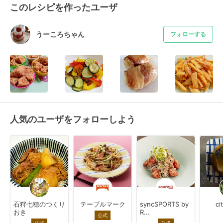
このレシピを作ったユーザ
うーころちゃん
フォローする
人気のユーザをフォローしよう
石狩七穂のつくり
テーブルマーク
syncSPORTS by
ci
おき
R...
公式
公式
公式