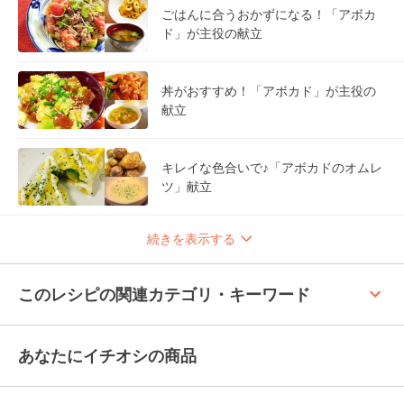
ごはんに合うおかずになる！「アボカ
ド」が主役の献立
丼がおすすめ！「アボカド」が主役の
献立
キレイな色合いで♪「アボカドのオムレ
ツ」献立
続きを表示する
keyboard_arrow_up
このレシピの関連カテゴリ・キーワード
あなたにイチオシの商品