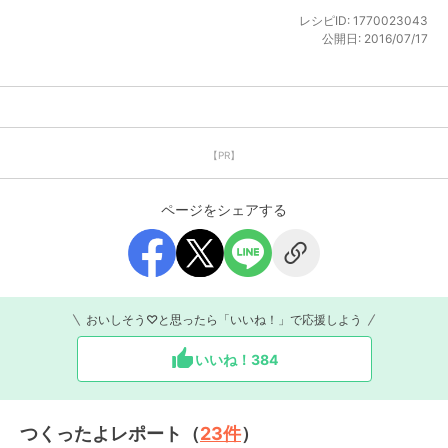
レシピID:
1770023043
公開日:
2016/07/17
【PR】
ページをシェアする
おいしそう♡と思ったら「いいね！」で応援しよう
いいね！
384
つくったよレポート（
23
件
）