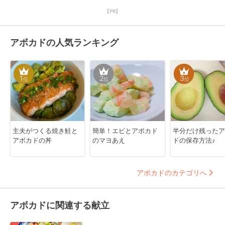
【PR】
アボカドの人気ランキング
1
2
3
位
位
位
主夫がつくる焼き鮭と
簡単！エビとアボカド
半分だけ残ったア
アボカドの丼
のマヨあえ
ドの保存方法♪
アボカドのカテゴリへ
アボカドに関連する献立