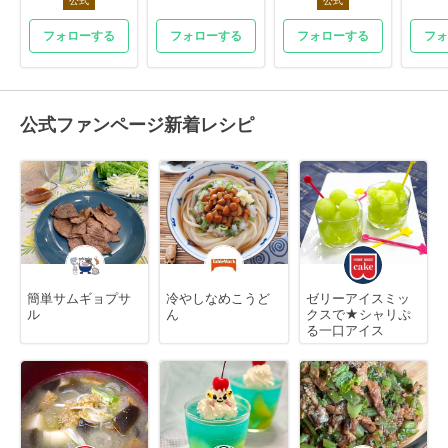
フォローする
フォローする
フォローする
フォ
公式ファンページ新着レシピ
簡単サムギョプサ
冷やしなめこうど
ゼリーアイスミッ
ル
ん
クスで★シャリぷ
る一口アイス