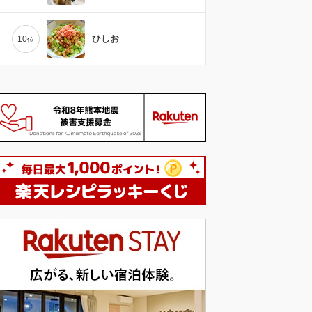
ひしお
10
位