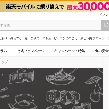
インフ
山あげ
持ち寄り
麺
ひき肉
そら豆
ピーマンの肉詰め
豚ヒレ肉 ブロック
コラム
公式ファンページ
キャンペーン・特集
食の安全
トップ