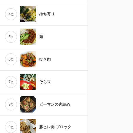
持ち寄り
4
位
麺
5
位
ひき肉
6
位
そら豆
7
位
ピーマンの肉詰め
8
位
豚ヒレ肉 ブロック
9
位