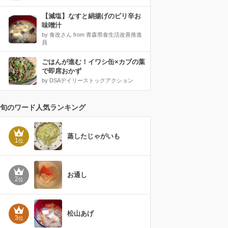
【減塩】なすと絹揚げのピリ辛お
味噌汁
by 食改さん from 青森県食生活改善推進
員
ごはんが進む！イワシ缶×カブの葉
で即席おかず
by DSAデイリーストックアクション
旬のワード人気ランキング
蒸したじゃがいも
1
位
お通し
2
位
松山あげ
3
位