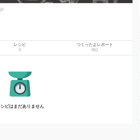
ジ
レシピ
つくったよレポート
0
861
レシピはまだありません