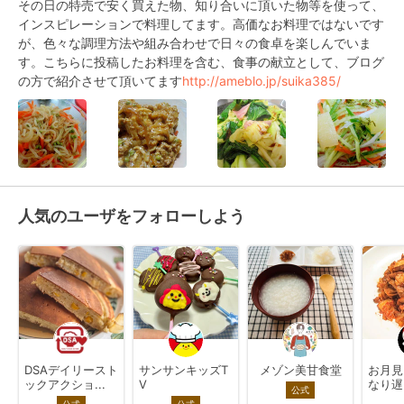
その日の特売で安く買えた物、知り合いに頂いた物等を使って、
インスピレーションで料理してます。高価なお料理ではないです
が、色々な調理方法や組み合わせで日々の食卓を楽しんでいま
す。こちらに投稿したお料理を含む、食事の献立として、ブログ
の方で紹介させて頂いてます
http://ameblo.jp/suika385/
人気のユーザをフォローしよう
DSAデイリースト
サンサンキッズT
メゾン美甘食堂
お月見
ックアクショ...
V
なり遅
公式