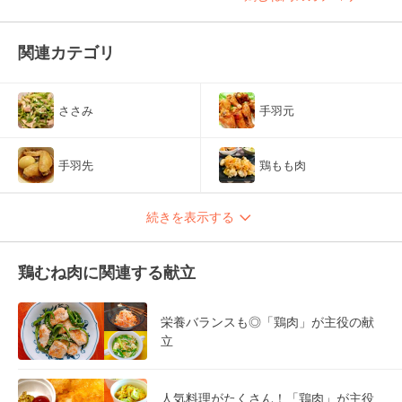
関連カテゴリ
ささみ
手羽元
手羽先
鶏もも肉
続きを表示する
鶏むね肉に関連する献立
栄養バランスも◎「鶏肉」が主役の献
立
人気料理がたくさん！「鶏肉」が主役