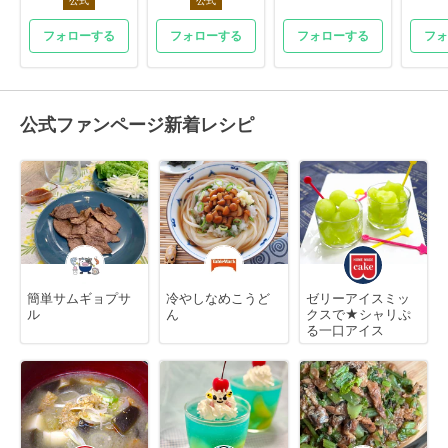
公式
公式
フォローする
フォローする
フォローする
フォ
公式ファンページ新着レシピ
簡単サムギョプサ
冷やしなめこうど
ゼリーアイスミッ
ル
ん
クスで★シャリぷ
る一口アイス