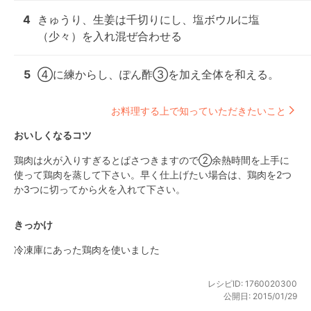
4
きゅうり、生姜は千切りにし、塩ボウルに塩
（少々）を入れ混ぜ合わせる
5
④に練からし、ぽん酢③を加え全体を和える。
お料理する上で知っていただきたいこと
おいしくなるコツ
鶏肉は火が入りすぎるとぱさつきますので②余熱時間を上手に
使って鶏肉を蒸して下さい。早く仕上げたい場合は、鶏肉を2つ
か3つに切ってから火を入れて下さい。
きっかけ
冷凍庫にあった鶏肉を使いました
レシピID:
1760020300
公開日:
2015/01/29