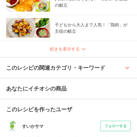
の献立
子どもから大人まで人気！「鶏肉」が
主役の献立
続きを表示する
keyboard_arrow_up
このレシピの関連カテゴリ・キーワード
あなたにイチオシの商品
このレシピを作ったユーザ
すいかサマ
フォローする