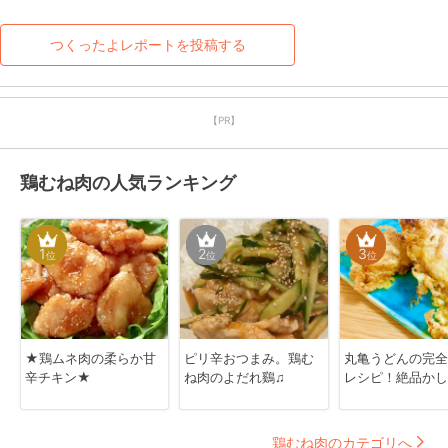
つくったよレポートを投稿する
【PR】
鶏むね肉の人気ランキング
1
2
3
位
位
位
★鶏ムネ肉の柔らか甘
ピリ辛おつまみ。鶏む
丸亀うどんの完全
辛チキン★
ね肉のよだれ鷄♫
レシピ！絶品かし
鶏むね肉のカテゴリへ