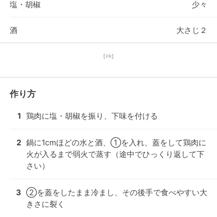
塩・胡椒
少々
酒
大さじ２
【PR】
作り方
1
鶏肉に塩・胡椒を振り、下味を付ける
2
鍋に1cmほどの水と酒、①を入れ、蓋をして鶏肉に
火が入るまで弱火で蒸す（途中でひっくり返して下
さい）
3
②を蓋をしたまま冷まし、その後手で食べやすい大
きさに裂く