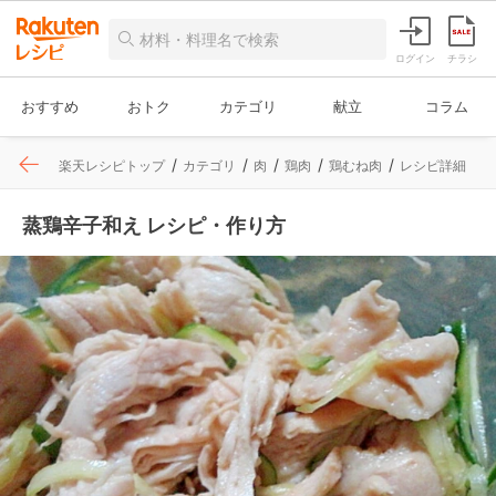
ログイン
チラシ
おすすめ
おトク
カテゴリ
献立
コラム
楽天レシピトップ
カテゴリ
肉
鶏肉
鶏むね肉
レシピ詳細
蒸鶏辛子和え レシピ・作り方