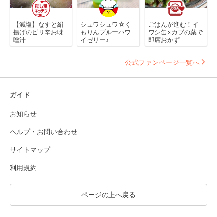
【減塩】なすと絹
シュワシュワ☆く
ごはんが進む！イ
揚げのピリ辛お味
もりんブルーハワ
ワシ缶×カブの葉で
噌汁
イゼリー♪
即席おかず
公式ファンページ一覧へ
ガイド
お知らせ
ヘルプ・お問い合わせ
サイトマップ
利用規約
ページの上へ戻る