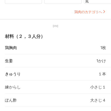
風
鶏肉のカテゴリへ
【PR】
材料（２，３人分）
鶏胸肉
1枚
生姜
1かけ
きゅうり
１本
練からし
小さじ１
ぽん酢
大さじ４