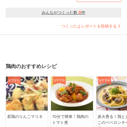
みんながつくった数
0
件
つくったよレポートを投稿する
鶏肉のおすすめレシピ
おすすめ
おすすめ
おすすめ
若鶏のりんごマリネ
10分で簡単！鶏肉の
炭火香る！鶏と
トマト煮
このペペロンチ