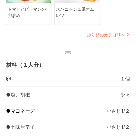
トマトとピーマンの
スパニッシュ風オム
卵炒め
レツ
炒り卵のカテゴリへ
【PR】
材料（１人分）
卵
１個
●塩、胡椒
少々
●マヨネーズ
小さじ1/２
●七味唐辛子
小さじ1/２