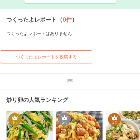
つくったよレポート（
0
件
）
つくったよレポートはありません
つくったよレポートを投稿する
【PR】
炒り卵の人気ランキング
1
2
3
位
位
位