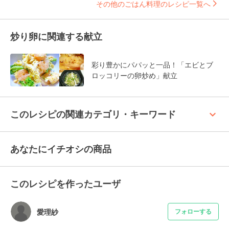
その他のごはん料理のレシピ一覧へ
炒り卵に関連する献立
彩り豊かにパパッと一品！「エビとブ
ロッコリーの卵炒め」献立
keyboard_arrow_up
このレシピの関連カテゴリ・キーワード
あなたにイチオシの商品
このレシピを作ったユーザ
愛理紗
フォローする