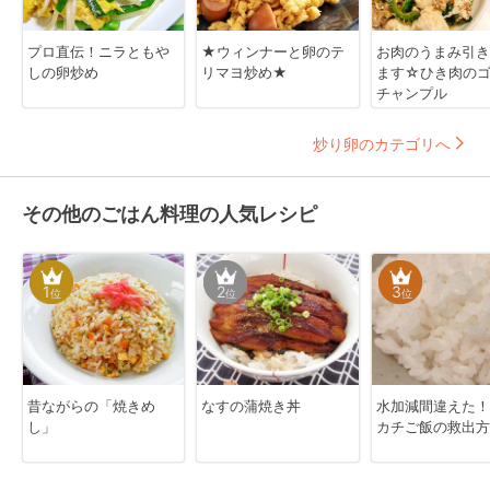
プロ直伝！ニラともや
★ウィンナーと卵のテ
お肉のうまみ引き
しの卵炒め
リマヨ炒め★
ます☆ひき肉の
チャンプル
炒り卵のカテゴリへ
その他のごはん料理の人気レシピ
1
2
3
位
位
位
昔ながらの「焼きめ
なすの蒲焼き丼
水加減間違えた！
し」
カチご飯の救出方