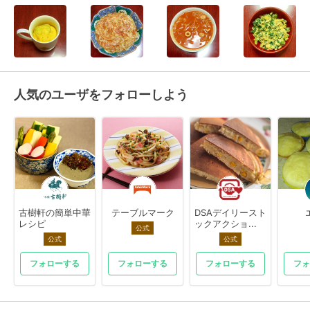
人気のユーザをフォローしよう
古樹軒の簡単中華
テーブルマーク
DSAデイリースト
レシピ
ックアクショ...
公式
公式
公式
フォローする
フォローする
フォローする
フォ