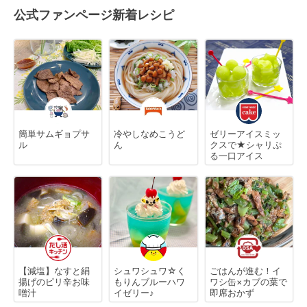
公式ファンページ新着レシピ
簡単サムギョプサ
冷やしなめこうど
ゼリーアイスミッ
ル
ん
クスで★シャリぷ
る一口アイス
【減塩】なすと絹
シュワシュワ☆く
ごはんが進む！イ
揚げのピリ辛お味
もりんブルーハワ
ワシ缶×カブの葉で
噌汁
イゼリー♪
即席おかず