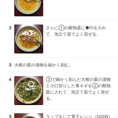
2
さらに①の耐熱皿に●印を入れ
て、泡立て器でよく混ぜる。
3
大根の葉の漬物を細かく刻む。
4
③で細かく刻んだ大根の葉の漬物
と小口切りした青ネギを②の耐熱
皿に入れて、泡立て器でよく混ぜ
る。
5
ラップをして電子レンジ（500W）