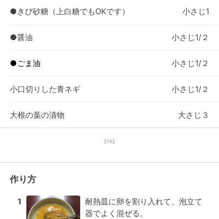
●きび砂糖（上白糖でもOKです）
小さじ1
●醤油
小さじ1/２
●ごま油
小さじ1/２
小口切りした青ネギ
小さじ1/２
大根の葉の漬物
大さじ３
【PR】
作り方
1
耐熱皿に卵を割り入れて、泡立て
器でよく混ぜる。