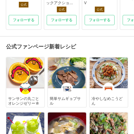
ックアクショ...
V
公式
公式
公式
フォローする
フォローする
フォローする
フォ
公式ファンページ新着レシピ
サンサンの丸ごと
簡単サムギョプサ
冷やしなめこうど
オレンジゼリー☆
ル
ん