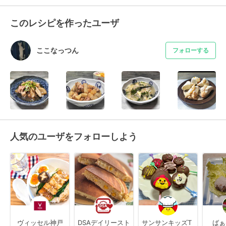
このレシピを作ったユーザ
ここなっつん
フォローする
人気のユーザをフォローしよう
ヴィッセル神戸
DSAデイリースト
サンサンキッズT
ばぁ