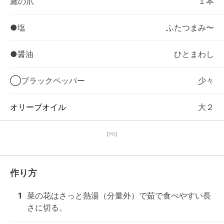
鷹の爪
１本
●塩
ふたつまみ〜
●醤油
ひとまわし
◯ブラックペッパー
少々
オリーブオイル
大２
【PR】
作り方
1
菜の花はさっと熱湯（分量外）で茹で食べやすい長
さに切る。