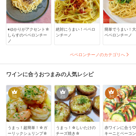
♦️ゆかりがアクセント☆
絶対にうまい！ペペロ
簡単でうまい！大
しらすのペペロンチー
ンチーノ
ペペロンチーノ
ノ
ペペロンチーノのカテゴリへ
ワインに合うおつまみの人気レシピ
1
2
3
位
位
位
うまっ！超簡単！☆ガ
うまっ！☆しいたけの
赤ワインに合う♡
ーリックシュリンプ☆
チーズ焼き☆
キーニとベーコン