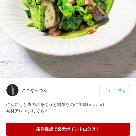
ここなっつん
フォローする
にんにくと鷹の爪を使うと簡単なのに美味(๑´ڡ`๑)

具材アレンジしても♬
条件達成で楽天ポイント山分け！