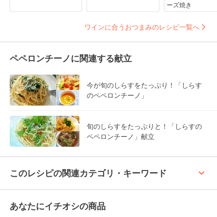
ーズ焼き
ワインに合うおつまみのレシピ一覧へ
ペペロンチーノに関連する献立
今が旬のしらすをたっぷり！「しらす
のペペロンチーノ」
旬のしらすをたっぷりと！「しらすの
ペペロンチーノ」献立
keyboard_arrow_up
このレシピの関連カテゴリ・キーワード
あなたにイチオシの商品