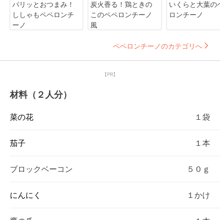
パリッとおつまみ！
炭火香る！鶏ときの
いくらと大葉の
ししゃもペペロンチ
このペペロンチーノ
ロンチーノ
ーノ
風
ペペロンチーノのカテゴリへ
【PR】
材料（２人分）
菜の花
１袋
茄子
１本
ブロックベーコン
５０ｇ
にんにく
１かけ