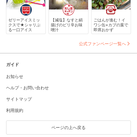
ゼリーアイスミッ
【減塩】なすと絹
ごはんが進む！イ
クスで★シャリぷ
揚げのピリ辛お味
ワシ缶×カブの葉で
る一口アイス
噌汁
即席おかず
公式ファンページ一覧へ
ガイド
お知らせ
ヘルプ・お問い合わせ
サイトマップ
利用規約
ページの上へ戻る