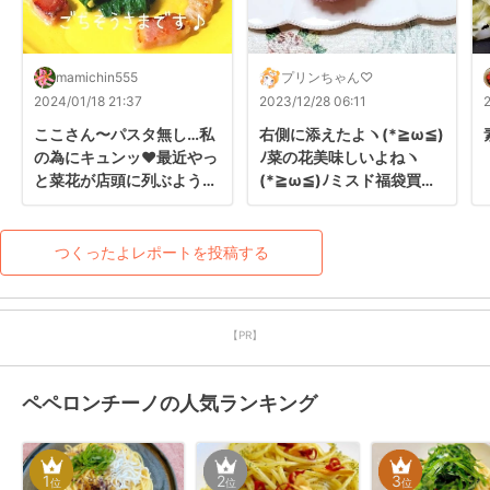
mamichin555
プリンちゃん♡
2024/01/18 21:37
2023/12/28 06:11
ここさん〜パスタ無し…私
右側に添えたよヽ(*≧ω≦)
の為にキュンッ♥最近やっ
ﾉ菜の花美味しいよねヽ
と菜花が店頭に列ぶように
(*≧ω≦)ﾉミスド福袋買っ
なり…でも…ごめんね。張
たよヽ(*≧ω≦)ﾉ大人の芳
り切って作るも茄子忘れ盛
醇ショコラドーナツも美味
り付け創作料理にwスンマ
しかったよヽ(*≧ω≦)ﾉ❤️
つくったよレポートを投稿する
セン(;´ｰ`)
【PR】
ペペロンチーノの人気ランキング
1
2
3
位
位
位