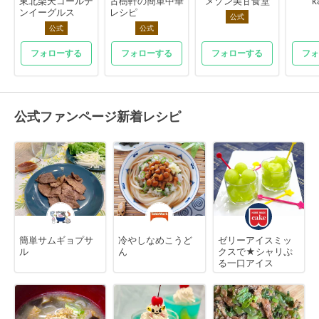
東北楽天ゴールデ
古樹軒の簡単中華
メゾン美甘食堂
k
ンイーグルス
レシピ
公式
公式
公式
フォローする
フォローする
フォローする
フォ
公式ファンページ新着レシピ
簡単サムギョプサ
冷やしなめこうど
ゼリーアイスミッ
ル
ん
クスで★シャリぷ
る一口アイス