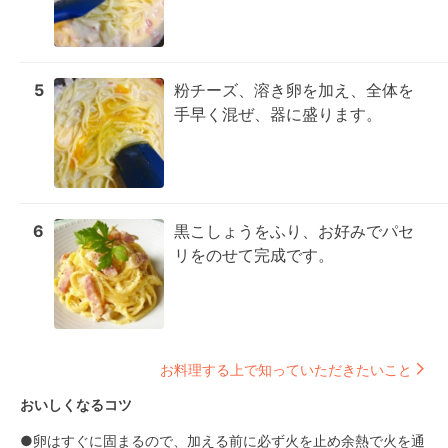
5
粉チーズ、溶き卵を加え、全体を
手早く混ぜ、器に盛ります。
6
黒こしょうをふり、お好みでパセ
リをのせて完成です。
お料理する上で知っていただきたいこと
おいしくなるコツ
●卵はすぐに固まるので、加える前に必ず火を止め余熱で火を通