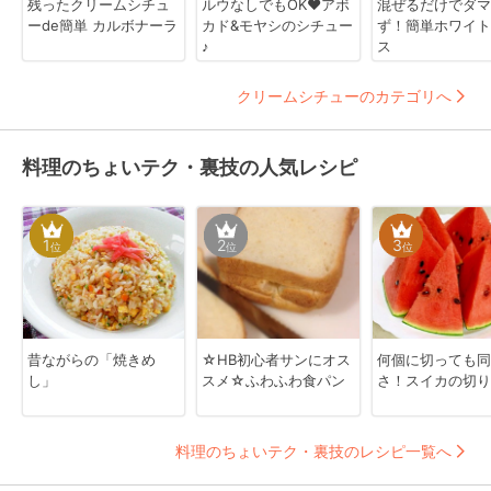
残ったクリームシチュ
ルウなしでもOK❤アボ
混ぜるだけでダマ
ーde簡単 カルボナーラ
カド&モヤシのシチュー
ず！簡単ホワイト
♪
ス
クリームシチューのカテゴリへ
料理のちょいテク・裏技の人気レシピ
1
2
3
位
位
位
昔ながらの「焼きめ
☆HB初心者サンにオス
何個に切っても同
し」
スメ☆ふわふわ食パン
さ！スイカの切り
料理のちょいテク・裏技のレシピ一覧へ