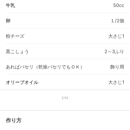
牛乳
50cc
卵
１/2個
粉チーズ
大さじ1
黒こしょう
2～3ふり
あればパセリ（乾燥パセリでもＯＫ）
飾り用
オリーブオイル
大さじ1
【PR】
作り方