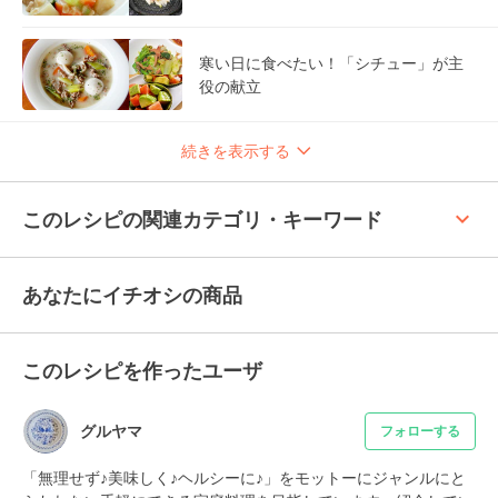
寒い日に食べたい！「シチュー」が主
役の献立
続きを表示する
keyboard_arrow_up
このレシピの関連カテゴリ・キーワード
あなたにイチオシの商品
このレシピを作ったユーザ
グルヤマ
フォローする
「無理せず♪美味しく♪ヘルシーに♪」をモットーにジャンルにと