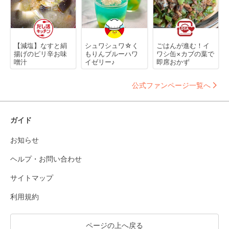
【減塩】なすと絹
シュワシュワ☆く
ごはんが進む！イ
揚げのピリ辛お味
もりんブルーハワ
ワシ缶×カブの葉で
噌汁
イゼリー♪
即席おかず
公式ファンページ一覧へ
ガイド
お知らせ
ヘルプ・お問い合わせ
サイトマップ
利用規約
ページの上へ戻る