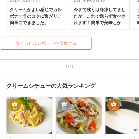
2025/10/26 11:54
2024/09/06 12:10
クリームがよい感じでカル
今まで残りは冷凍してまし
ボナーラのコクに繋がり、
たが、これで残らず食べき
簡単にできました。
れます！簡単で美味しかっ
たです〜
つくったよレポートを投稿する
【PR】
クリームシチューの人気ランキング
1
2
3
位
位
位